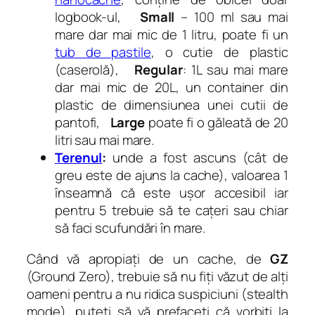
logbook-ul,
Small
–
100 ml sau mai
mare dar mai mic de 1 litru
,
poate fi un
tub de pastile
, o cutie de plastic
(caserolă),
Regular
: 1L sau mai mare
dar mai mic de 20L, un container din
plastic de dimensiunea unei cutii de
pantofi,
Large
poate fi o găleată de 20
litri sau mai mare.
Terenul
:
unde a fost ascuns (cât de
greu este de ajuns la cache), valoarea 1
înseamnă că este ușor accesibil iar
pentru 5 trebuie să te cațeri sau chiar
să faci scufundări în mare.
Când vă apropiați de un cache, de
GZ
(Ground Zero), trebuie să nu fiți văzut de alți
oameni pentru a nu ridica suspiciuni (
stealth
mode
), puteți să vă prefaceți că vorbiți la