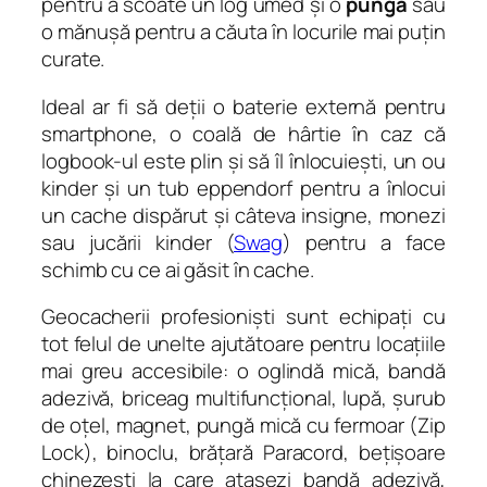
pentru a scoate un log umed și o
pungă
sau
o mănușă pentru a căuta în locurile mai puțin
curate.
Ideal ar fi să deții o baterie externă pentru
smartphone, o coală de hârtie în caz că
logbook-ul este plin și să îl înlocuiești, un ou
kinder și un tub eppendorf pentru a înlocui
un cache dispărut și câteva insigne, monezi
sau jucării kinder (
Swag
) pentru a face
schimb cu ce ai găsit în cache.
Geocacherii profesioniști sunt echipați cu
tot felul de unelte ajutătoare pentru locațiile
mai greu accesibile: o oglindă mică, bandă
adezivă, briceag multifuncțional, lupă, șurub
de oțel, magnet, pungă mică cu fermoar (Zip
Lock), binoclu, brățară Paracord, bețișoare
chinezești la care atașezi bandă adezivă,