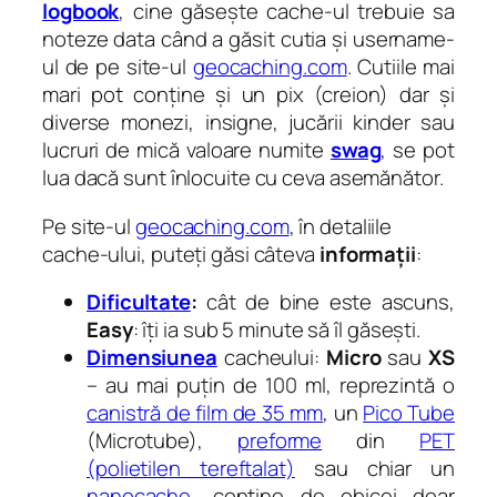
logbook
, cine găsește cache-ul trebuie sa
noteze data când a găsit cutia și username-
ul de pe site-ul
geocaching.com
. Cutiile mai
mari pot conține și un pix (creion) dar și
diverse monezi, insigne, jucării kinder sau
lucruri de mică valoare numite
swag
, se pot
lua dacă sunt înlocuite cu ceva asemănător.
Pe site-ul
geocaching.com
, în detaliile
cache-ului, puteți găsi câteva
informații
:
Dificultate
:
cât de bine este ascuns,
Easy
: îți ia sub 5 minute să îl găsești.
Dimensiunea
cacheului:
Micro
sau
XS
– au mai puțin de 100 ml, reprezintă o
canistră de film de 35 mm
, un
Pico Tube
(Microtube),
preforme
din
PET
(polietilen tereftalat)
sau chiar un
nanocache
, conține de obicei doar