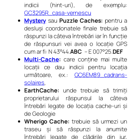
indicii (hint-uri), de exemplu:
GC3295R_casa-vernescu
Mystery
sau
Puzzle Caches:
pentru a
desluși coordonatele finale trebuie să
răspunzi la câteva întrebări iar în funcție
de răspunsuri vei avea o locație GPS
cum ar fi: N 43°44.
ABC
– E 007°25.
DEF
Multi-Cache
:
care conține mai multe
locații ce dau indicii pentru locația
următoare, ex.:
GC6EM89_cadrans-
solaires
,
EarthCache:
unde trebuie să trimiți
proprietarului răspunsul la câteva
întrebări legate de locația cache-uri și
de Geologie
Wherigo Cache:
trebuie să urmezi un
traseu și să răspunzi la anumite
întrebări legate de clădirile din jur,