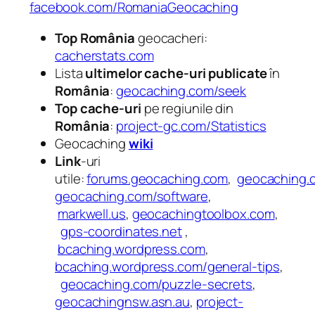
facebook.com/RomaniaGeocaching
Top România
geocacheri:
cacherstats.com
Lista
ultimelor cache-uri publicate
în
România
:
geocaching.com/seek
Top cache-uri
pe regiunile din
România
:
project-gc.com/Statistics
Geocaching
wiki
Link
-uri
utile:
forums.geocaching.com
,
geocaching.
geocaching.com/software
,
markwell.us
,
geocachingtoolbox.com
,
gps-coordinates.net
,
bcaching.wordpress.com
,
bcaching.wordpress.com/general-tips
,
geocaching.com/puzzle-secrets
,
geocachingnsw.asn.au
,
project-