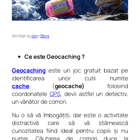
Written by
slv
in
Blog
Ce este Geocaching ?
Geocaching
este un joc gratuit bazat pe
identificarea unor cutii numite
cache
(
geocache)
folosind
coordonatele
GPS
, devii astfel un detectiv,
un vânător de comori.
Nu o să vă îmbogățiți, dar este o activitate
distractivă care să vă stârnească
curiozitatea fiind ideal pentru copiii și nu
numai. Căutarea de comori duce la