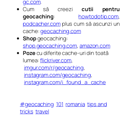
gc.com
.
Cum să creezi
cutii pentru
geocaching
:
howtodotip.com
,
podcacher.com
plus cum să ascunzi un
cache:
geocaching.com
Shop
geocaching:
shop.geocaching.com
,
amazon.com
Poze
cu diferite cache-uri din toată
lumea:
flickriver.com
,
imgur.com/r/geocaching
,
instagram.com/geocaching
,
instagram.com/i_found_a_cache
#geocaching
101
romania
tips and
tricks
travel