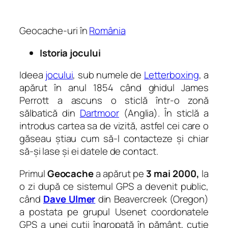
Geocache-uri în
România
Istoria jocului
Ideea
jocului
, sub numele de
Letterboxing
, a
apărut în anul 1854 când ghidul James
Perrott a ascuns o sticlă într-o zonă
sălbatică din
Dartmoor
(Anglia). În sticlă a
introdus cartea sa de vizită, astfel cei care o
găseau știau cum să-l contacteze și chiar
să-și lase și ei datele de contact.
Primul
Geocache
a apărut pe
3 mai 2000,
la
o zi după ce sistemul GPS a devenit public,
când
Dave Ulmer
din Beavercreek (Oregon)
a postata pe grupul Usenet coordonatele
GPS a unei cutii îngropată în pământ, cutie