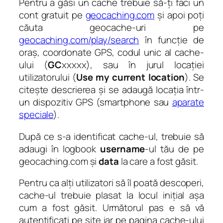
Pentru a găsi un cache trebuie să-ți faci un
cont gratuit pe
geocaching.com
și apoi poți
căuta geocache-uri pe
geocaching.com/play/search
în funcție de
oraș, coordonate GPS, codul unic al cache-
ului (
GC
xxxxx), sau în jurul locației
utilizatorului (
Use my current location
). Se
citește descrierea și se adaugă locația într-
un dispozitiv GPS (smartphone sau
aparate
speciale
).
După ce s-a identificat cache-ul, trebuie să
adaugi în logbook
username
-ul tău de pe
geocaching.com și
data
la care a fost găsit.
Pentru ca alți utilizatori să îl poată descoperi,
cache-ul trebuie plasat la locul inițial așa
cum a fost găsit. Următorul pas e să vă
autentificați pe site iar pe pagina cache-ului