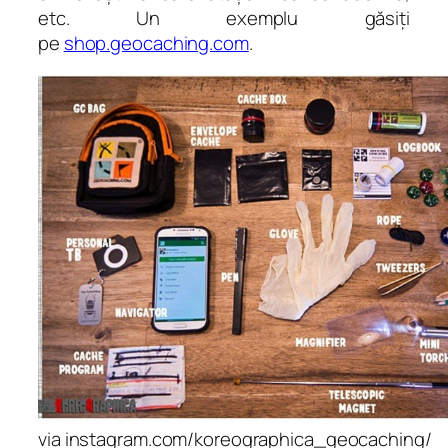
etc. Un exemplu găsiți
pe
shop.geocaching.com
.
via instagram.com/koreographica_geocaching/