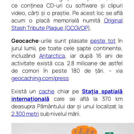
ce conținea CD-uri cu software și clipuri
video, cărți și o praștie. Pe acest loc se află
acum o placă memorială numită
Original
Stash Tribute Plaque (GCGVOP)
.
Geocache
-urile sunt plasate
peste tot
în
jurul lumii, pe toate cele șapte continente,
incluzând
Antarctica
, iar după 16 ani de
activitate există cca. 2.8 milioane de astfel
de comori în peste 180 de țări. – via
geocaching.com/press
Există un
cache
chiar pe
Stația spatială
internațională
care se află la 370 km
deasupra Pământului dar și unul localizat la
2.300 metri
sub nivelul mării.