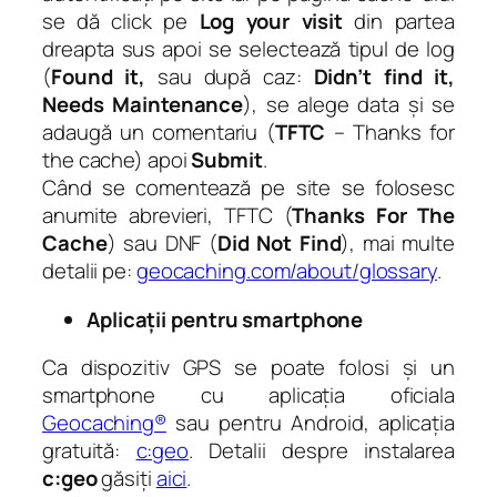
se dă click pe
Log your visit
din partea
dreapta sus apoi se selectează tipul de log
(
Found it,
sau după caz:
Didn’t find it,
Needs Maintenance
), se alege data și se
adaugă un comentariu (
TFTC
– Thanks for
the cache) apoi
Submit
.
Când se comentează pe site se folosesc
anumite abrevieri, TFTC (
Thanks For The
Cache
) sau DNF (
Did Not Find
), mai multe
detalii pe:
geocaching.com/about/glossary
.
Aplicații pentru smartphone
Ca dispozitiv GPS se poate folosi și un
smartphone cu aplicația oficiala
Geocaching®
sau pentru Android, aplicația
gratuită:
c:geo
. Detalii despre instalarea
c:geo
găsiți
aici
.