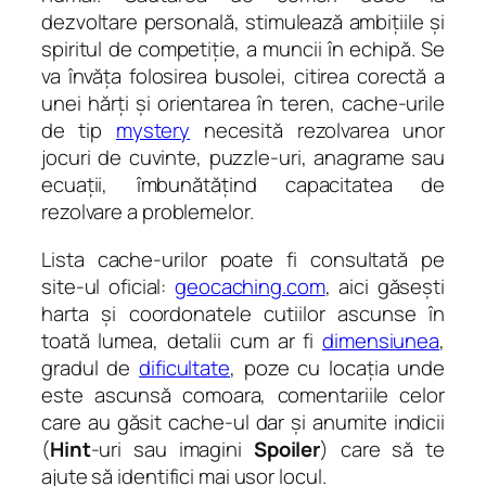
dezvoltare personală, stimulează ambițiile și
spiritul de competiție, a muncii în echipă. Se
va învăța folosirea busolei, citirea corectă a
unei hărți și orientarea în teren, cache-urile
de tip
mystery
necesită rezolvarea unor
jocuri de cuvinte, puzzle-uri, anagrame sau
ecuații, îmbunătățind capacitatea de
rezolvare a problemelor.
Lista cache-urilor poate fi consultată pe
site-ul oficial:
geocaching.com
, aici găsești
harta și coordonatele cutiilor ascunse în
toată lumea, detalii cum ar fi
dimensiunea
,
gradul de
dificultate
, poze cu locația unde
este ascunsă comoara, comentariile celor
care au găsit cache-ul dar și anumite indicii
(
Hint
-uri sau imagini
Spoiler
) care să te
ajute să identifici mai ușor locul.