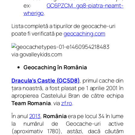
ex:
GC6PZCM_gq8-piatra-neamt-
wherigo
.
Lista completă a tipurilor de geocache-uri
poate fi verificată pe
geocaching.com
via govalleykids.com
Geocaching în România
Dracula’s Castle (
GC5D8
)
, primul cache din
țara noastră, a fost plasat pe 1 aprilie 2001 în
apropierea Castelului Bran de către echipa
Team Romania
.
via
zf.ro
.
În anul
2013
,
România
era pe locul 34 în lume
la numărul de Geocache-uri active
(aproximativ 1780), astăzi, dacă căutăm