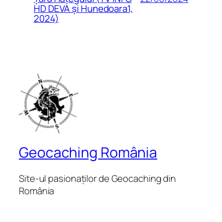
HD DEVA și Hunedoara1,
2024)
Geocaching România
Site-ul pasionaților de Geocaching din
România