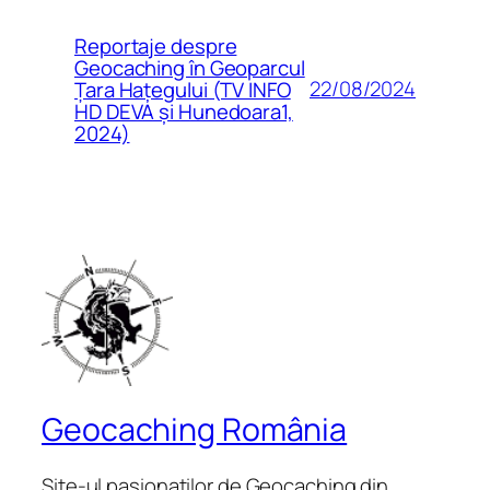
Reportaje despre
Geocaching în Geoparcul
22/08/2024
Țara Hațegului (TV INFO
HD DEVA și Hunedoara1,
2024)
Geocaching România
Site-ul pasionaților de Geocaching din