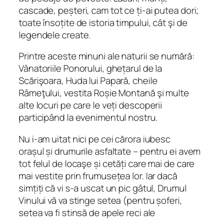
cascade, peșteri, cam tot ce ți-ai putea dori;
toate însoțite de istoria timpului, cât şi de
legendele create.
Printre aceste minuni ale naturii se numără:
Vânatoriile Ponorului, ghețarul de la
Scărişoara, Huda lui Papară, cheile
Râmeţului, vestita Roșie Montană şi multe
alte locuri pe care le veți descoperii
participând la evenimentul nostru.
Nu i-am uitat nici pe cei cărora iubesc
orașul și drumurile asfaltate – pentru ei avem
tot felul de locaşe și cetăți care mai de care
mai vestite prin frumusețea lor. Iar dacă
simțiți că vi s-a uscat un pic gâtul, Drumul
Vinului vă va stinge setea (pentru șoferi,
setea va fi stinsă de apele reci ale