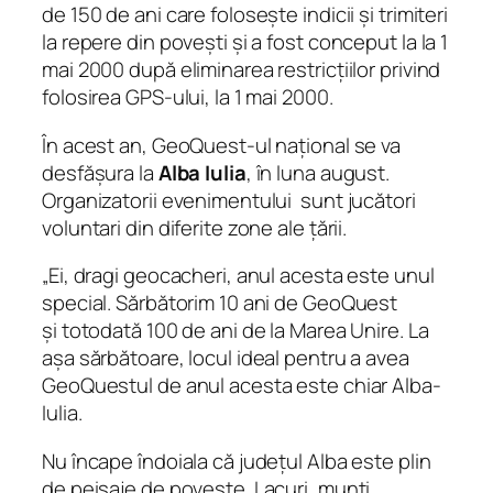
de 150 de ani care folosește indicii și trimiteri
la repere din povești și a fost conceput la la 1
mai 2000 după eliminarea restricțiilor privind
folosirea GPS-ului, la 1 mai 2000.
În acest an, GeoQuest-ul național se va
desfășura la
Alba Iulia
, în luna august.
Organizatorii evenimentului sunt jucători
voluntari din diferite zone ale țării.
„Ei, dragi geocacheri, anul acesta este unul
special. Sărbătorim 10 ani de GeoQuest
și totodată 100 de ani de la Marea Unire. La
așa sărbătoare, locul ideal pentru a avea
GeoQuestul de anul acesta este chiar Alba-
Iulia.
Nu încape îndoiala că județul Alba este plin
de peisaje de poveste. Lacuri, munți,