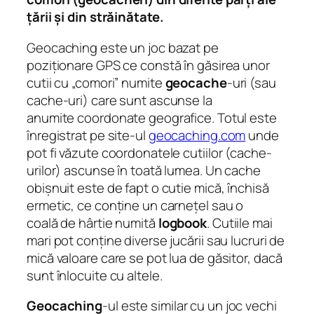
țării și din străinătate.
Geocaching este un joc bazat pe
poziționare GPS ce constă în găsirea unor
cutii cu „comori” numite
geocache
-uri (sau
cache-uri) care sunt ascunse la
anumite coordonate geografice. Totul este
înregistrat pe site-ul
geocaching.com
unde
pot fi văzute coordonatele cutiilor (cache-
urilor) ascunse în toată lumea. Un cache
obișnuit este de fapt o cutie mică, închisă
ermetic, ce conține un carnețel sau o
coală de hârtie numită
logbook
. Cutiile mai
mari pot conține diverse jucării sau lucruri de
mică valoare care se pot lua de găsitor, dacă
sunt înlocuite cu altele.
Geocaching
-ul este similar cu un joc vechi