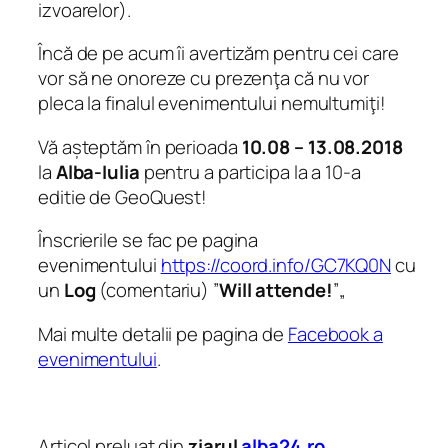
izvoarelor).
Încă de pe acum îi avertizăm pentru cei care
vor să ne onoreze cu prezenţa că nu vor
pleca la finalul evenimentului nemultumiţi!
Vă așteptăm în perioada
10.08 – 13.08.2018
la
Alba-Iulia
pentru a participa la a 10-a
editie de GeoQuest!
Înscrierile
se fac pe pagina
evenimentului
https://coord.info/GC7KQ0N
cu
un
Log
(comentariu) ”
Will attende!
”„
Mai multe detalii pe pagina de
Facebook a
evenimentului
.
Articol preluat din
ziarul
alba24.ro
.