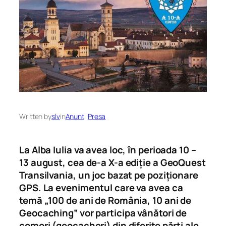
Written by
slv
in
Anunt
, 
Presa
La Alba Iulia va avea loc, în perioada 10 –
13 august, cea de-a X-a ediție a GeoQuest
Transilvania, un joc bazat pe poziționare
GPS. La evenimentul care va avea ca
temă „100 de ani de România, 10 ani de
Geocaching” vor participa vânători de
comori (geocacheri) din diferite părți ale