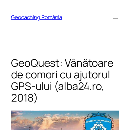
Skip
to
Geocaching România
content
GeoQuest: Vânătoare
de comori cu ajutorul
GPS-ului (alba24.ro,
2018)