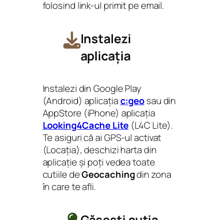
folosind link-ul primit pe email.
Instalezi
aplicația
Instalezi din Google Play
(Android) aplicația
c:geo
sau din
AppStore (iPhone) aplicația
Looking4Cache Lite
(L4C Lite).
Te asiguri că ai GPS-ul activat
(Locația), deschizi harta din
aplicație și poți vedea toate
cutiile de
Geocaching
din zona
în care te afli.
Găsești cutia