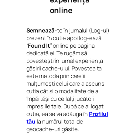
online
Semnează
-te în jurnalul (Log-ul)
prezent în cutie apoi log-ează
“
Found It
” online pe pagina
dedicată ei. Te rugăm să
povestești în jurnal experiența
găsirii cache-ului. Povestea ta
este metoda prin care îi
mulțumești celui care a ascuns
cutia cât și o modalitate de a
împărtăși cu ceilalți jucători
impresiile tale. După ce ai logat
cutia, ea se va adăuga în
Profilul
tău
la numărul total de
geocache-uri găsite.