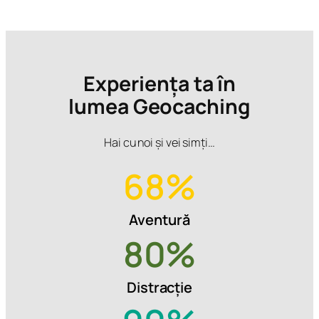
Experiența ta în
lumea Geocaching
Hai cu noi și vei simți…
68
%
Aventură
80
%
Distracție