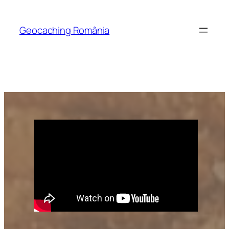
Skip
to
Geocaching România
content