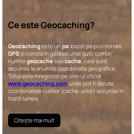
Ce este Geocaching?
Geocaching
este un
joc
bazat pe poziționare
GPS
și constă în găsirea unor cutii ‘comori’
numite
geocache
sau
cache
, care sunt
ascunse la anumite coordonate geografice.
Totul este înregistrat pe site-ul oficial
www.geocaching.com
unde pot fi văzute
coordonatele cutiilor (cache-urilor) ascunse în
toată lumea.
Citește mai mult