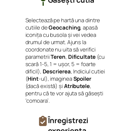
Selectează pe hartă una dintre
cutiile de
Geocaching
, apasă
iconița cu busola și vei vedea
drumul de urmat. Ajuns la
coordonate nu uita să verifici
parametrii
Teren
,
Dificultate
(cu
scară 1-5, 1 = ușor, 5 = foarte
dificil),
Descrierea
, Indiciul cutiei
(
Hint
-ul), imaginea
Spoiler
(dacă există) și
Atributele
,
pentru că te vor ajuta să găsești
‘comoara’.
Înregistrezi
experiența