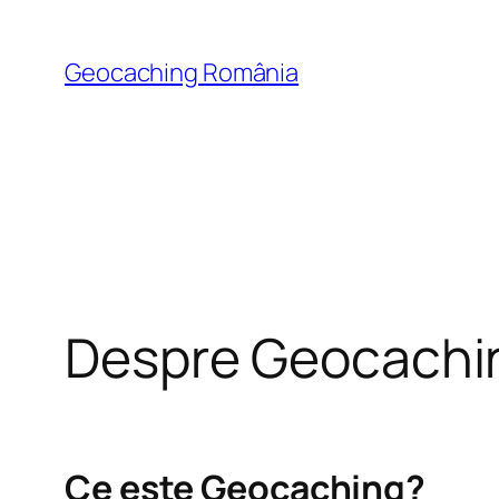
Skip
to
Geocaching România
content
Despre Geocachi
Ce este Geocaching?