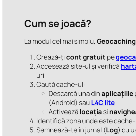
Cum se joacă?
La modul cel mai simplu,
Geocaching
Crează-ți
cont gratuit
pe
geoca
Accesează site-ul și verifică
hart
uri
Caută cache-ul:
Descarcă una din
aplicațiile
(Android) sau
L4C lite
Activează
locația
și
navighe
Identifică zona unde este cache-u
Semnează-te în jurnal (
Log
) cu u