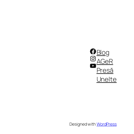
Facebook
Blog
Instagram
AGeR
YouTube
Presă
Unelte
Designed with
WordPress