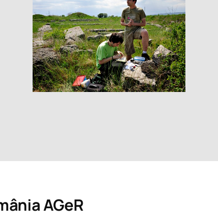
mânia
AGeR