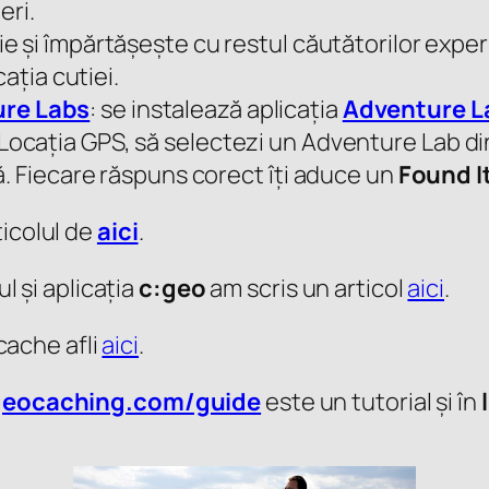
eri.
ție și împărtășește cu restul căutătorilor exper
cația cutiei.
re Labs
: se instalează aplicația
Adventure L
i Locația GPS, să selectezi un Adventure Lab din
vă. Fiecare răspuns corect îți aduce un
Found I
ticolul de
aici
.
ul și aplicația
c:geo
am scris un articol
aici
.
ache afli
aici
.
geocaching.com/guide
este un tutorial și în