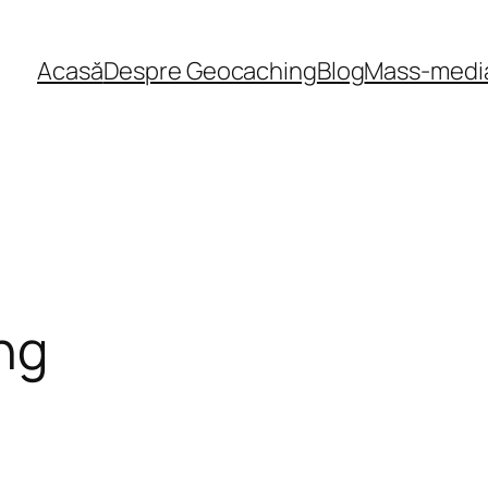
Acasă
Despre Geocaching
Blog
Mass-medi
ng