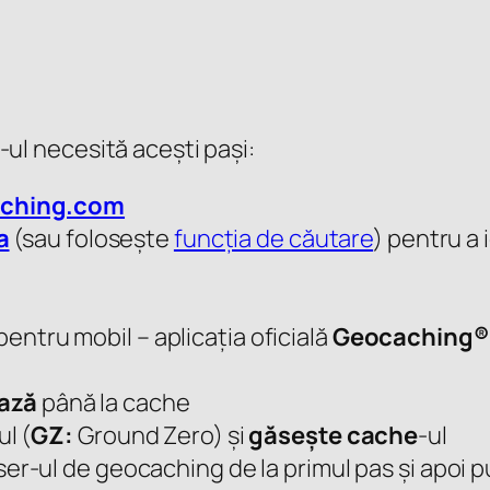
-ul necesită acești pași:
ching.com
a
(sau folosește
funcția de căutare
) pentru a 
pentru mobil – aplicația oficială
Geocaching®
ază
până la cache
l (
GZ:
Ground Zero) și
găsește cache
-ul
ser-ul de geocaching de la primul pas și apoi p