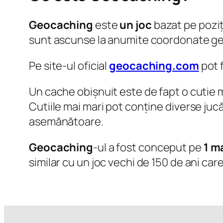
Geocaching
este
un joc
bazat pe pozi
sunt ascunse la anumite coordonate ge
Pe site-ul oficial
geocaching.com
pot 
Un cache obișnuit este de fapt o cutie m
Cutiile mai mari pot conține diverse jucă
asemănătoare.
Geocaching
-ul a fost conceput pe
1 m
similar cu un joc vechi de 150 de ani care