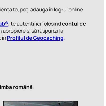
iența ta, poți adăuga în log-ul online
ab®
, te autentifici folosind
contul de
 apropiere și să răspunzi la
t
în
Profilul de Geocaching
.
limba română
.