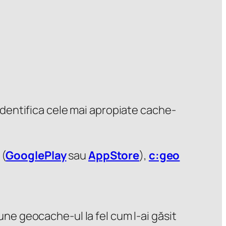
identifica cele mai apropiate cache-
(
GooglePlay
sau
AppStore
),
c:geo
une geocache-ul la fel cum l-ai găsit