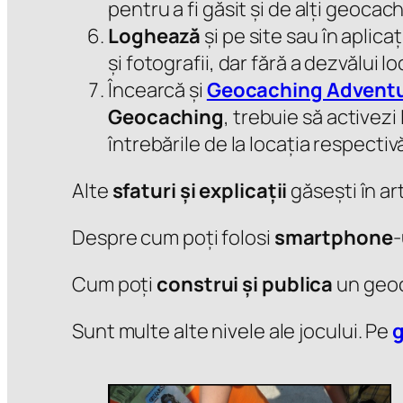
pentru a fi găsit și de alți geocach
Loghează
și pe site sau în aplica
și fotografii, dar fără a dezvălui lo
Încearcă și
Geocaching Adventu
Geocaching
, trebuie să activez
întrebările de la locația respecti
Alte
sfaturi și explicații
găsești în ar
Despre cum poți folosi
smartphone
-
Cum poți
construi și publica
un geoc
Sunt multe alte nivele ale jocului. Pe