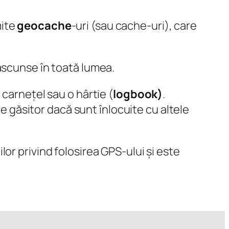
mite
geocache
-uri (sau cache-uri), care
 ascunse în toată lumea.
carnețel sau o hârtie (
logbook)
.
de găsitor dacă sunt înlocuite cu altele
ilor privind folosirea GPS-ului și este