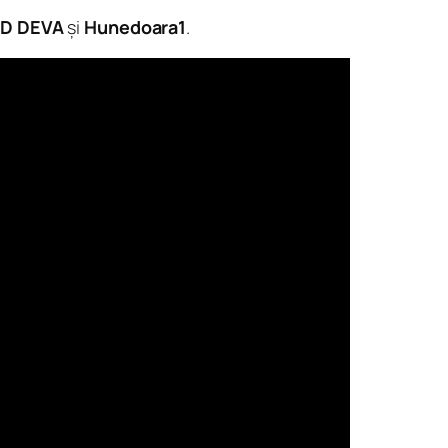
HD DEVA
și
Hunedoara1
.