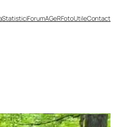
a
Statistici
Forum
AGeR
Foto
Utile
Contact