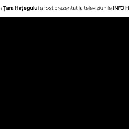
n
Țara Hațegului
a fost prezentat la televiziunile
INFO 