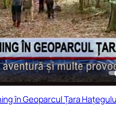
ng în Geoparcul Țara Hațegului