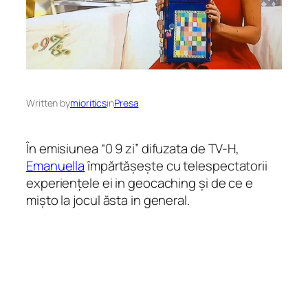
Written by
mioritics
in
Presa
În emisiunea “0 9 zi” difuzata de TV-H,
Emanuella
împărtășește cu telespectatorii
experiențele ei in geocaching și de ce e
mișto la jocul ăsta in general.