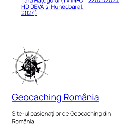
22/08/2024
Țara Hațegului (TV INFO
HD DEVA și Hunedoara1,
2024)
Geocaching România
Site-ul pasionaților de Geocaching din
România