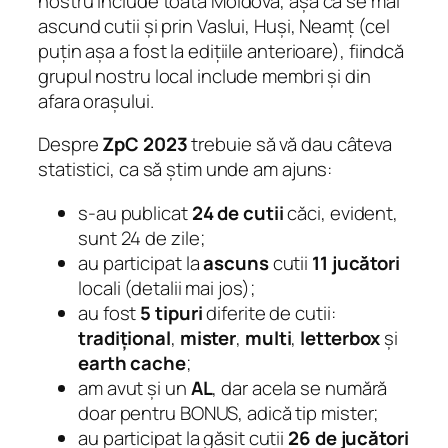
nostru include toată Moldova, așa că se mai
ascund cutii și prin Vaslui, Huși, Neamț (cel
puțin așa a fost la edițiile anterioare), fiindcă
grupul nostru local include membri și din
afara orașului.
Despre
ZpC 2023
trebuie să vă dau câteva
statistici, ca să știm unde am ajuns:
s-au publicat
24 de cutii
căci, evident,
sunt 24 de zile;
au participat la
ascuns
cutii
11 jucători
locali (detalii mai jos);
au fost
5 tipuri
diferite de cutii:
tradițional
,
mister
,
multi
,
letterbox
și
earth cache
;
am avut și un
AL
, dar acela se numără
doar pentru BONUS, adică tip mister;
au participat la găsit cutii
26 de jucători