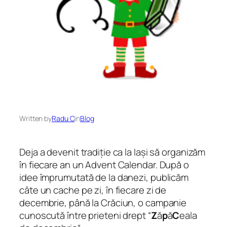
Written by
Radu C
in
Blog
Deja a devenit tradiție ca la Iași să organizăm
în fiecare an un Advent Calendar. După o
idee împrumutată de la danezi, publicăm
câte un cache pe zi, în fiecare zi de
decembrie, până la Crăciun, o campanie
cunoscută între prieteni drept “
Z
ă
p
ă
C
eala