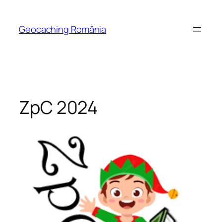
Skip
to
Geocaching România
content
ZpC 2024