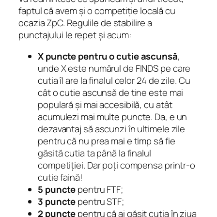
faptul că avem și o competiție locală cu
ocazia ZpC. Regulile de stabilire a
punctajului le repet și acum:
X puncte pentru o cutie ascunsă
,
unde X este numărul de FINDS pe care
cutia îl are la finalul celor 24 de zile. Cu
cât o cutie ascunsă de tine este mai
populară și mai accesibilă, cu atât
acumulezi mai multe puncte. Da, e un
dezavantaj să ascunzi în ultimele zile
pentru că nu prea mai e timp să fie
găsită cutia ta până la finalul
competiției. Dar poți compensa printr-o
cutie faină!
5 puncte
pentru FTF;
3 puncte
pentru STF;
2 puncte
pentru că ai găsit cutia în ziua