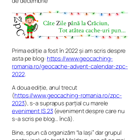
de decembrie
“
Prima ediție a fost în 2022 și am scris despre
asta pe blog:
https://www.geocaching-
romania.ro/geocache-advent-calendar-zpc-
2022
.
A doua ediție, anul trecut
(
https://www.geocaching-romania.ro/zpc-
2023
), s-a suprapus parțial cu marele
eveniment IS.23
(eveniment despre care nu
s-a scris pe blog… încă).
Bine, spun că organizăm “la Iași” dar grupul