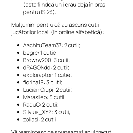
(asta fiindcă unii erau deja în oraș
pentru IS.23).
Mulțumim pentru că au ascuns cutii
jucătorilor locali (în ordine alfabetică):
AachituTeam37: 2 cutii;
begrc: 1 cutie;
Browny200: 3 cutii;
dR4GONdd: 2 cutii;
exploraptor: 1 cutie;
florina18: 3 cutii;
Lucian Ciupi: 2 cutii;
Marasileo: 3 cutii:
RaduC: 2 cutii;
Silvius_XYZ: 3 cutii;
zoliasi: 2 cutii
Vă reamintesc ce spuneam și anul trecut,