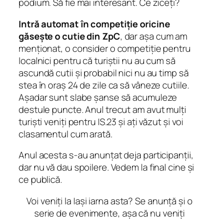
podium. Să fie mai interesant. Ce ziceți?
Intră automat în competiție oricine
găsește o cutie din ZpC
, dar așa cum am
menționat, o consider o competiție pentru
localnici pentru că turiștii nu au cum să
ascundă cutii și probabil nici nu au timp să
stea în oraș 24 de zile ca să vâneze cutiile.
Așadar sunt slabe șanse să acumuleze
destule puncte. Anul trecut am avut mulți
turiști veniți pentru IS.23 și ați văzut și voi
clasamentul cum arată.
Anul acesta s-au anunțat deja participanții,
dar nu vă dau spoilere. Vedem la final cine și
ce publică.
Voi veniți la Iași iarna asta? Se anunță și o
serie de evenimente, așa că nu veniți