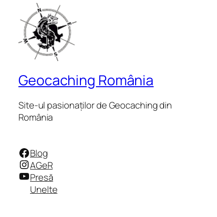
Geocaching România
Site-ul pasionaților de Geocaching din
România
Facebook
Blog
Instagram
AGeR
YouTube
Presă
Unelte