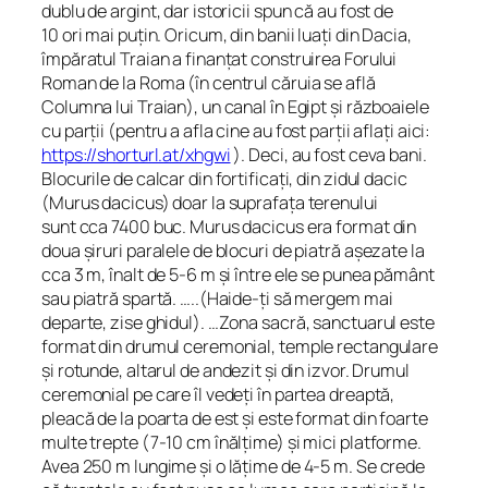
dublu de argint, dar istoricii spun că au fost de
10 ori mai puțin. Oricum, din banii luați din Dacia,
împăratul Traian a finanțat construirea Forului
Roman de la Roma (în centrul căruia se află
Columna lui Traian), un canal în Egipt și războaiele
cu parții (pentru a afla cine au fost parții aflați aici:
https://shorturl.at/xhgwi
). Deci, au fost ceva bani.
Blocurile de calcar din fortificați, din zidul dacic
(Murus dacicus) doar la suprafața terenului
sunt cca 7400 buc. Murus dacicus era format din
doua șiruri paralele de blocuri de piatră așezate la
cca 3 m, înalt de 5-6 m și între ele se punea pământ
sau piatră spartă. …..(Haide-ți să mergem mai
departe, zise ghidul). …Zona sacră, sanctuarul este
format din drumul ceremonial, temple rectangulare
și rotunde, altarul de andezit și din izvor. Drumul
ceremonial pe care îl vedeți în partea dreaptă,
pleacă de la poarta de est și este format din foarte
multe trepte (7-10 cm înălțime) și mici platforme.
Avea 250 m lungime și o lățime de 4-5 m. Se crede