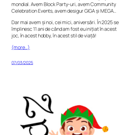
mondial. Avem Block Party-uri, avem Community
Celebration Events, avem desigur GIGA și MEGA…
Dar mai avem și noi, cei mici, aniversări. În 2025 se
împlinesc 11 ani de când am fost eu inițiat în acest
joc, în acest hobby, în acest stil de viață!
(more…)
07/03/2025