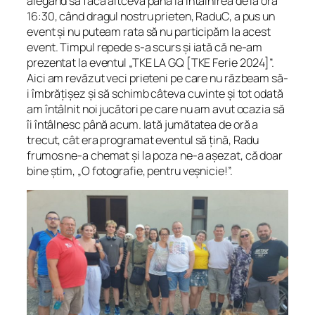
alegând să facă altceva până la întâlnirea de la ora
16:30, când dragul nostru prieten, RaduC, a pus un
event și nu puteam rata să nu participăm la acest
event. Timpul repede s-a scurs și iată că ne-am
prezentat la eventul „TKE LA GQ [TKE Ferie 2024]”.
Aici am revăzut veci prieteni pe care nu răzbeam să-
i îmbrățișez și să schimb câteva cuvinte și tot odată
am întâlnit noi jucători pe care nu am avut ocazia să
îi întâlnesc până acum. Iată jumătatea de oră a
trecut, cât era programat eventul să țină, Radu
frumos ne-a chemat și la poza ne-a așezat, că doar
bine știm, „O fotografie, pentru veșnicie!”.