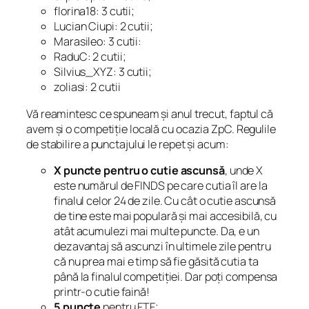
florina18: 3 cutii;
Lucian Ciupi: 2 cutii;
Marasileo: 3 cutii:
RaduC: 2 cutii;
Silvius_XYZ: 3 cutii;
zoliasi: 2 cutii
Vă reamintesc ce spuneam și anul trecut, faptul că
avem și o competiție locală cu ocazia ZpC. Regulile
de stabilire a punctajului le repet și acum:
X puncte pentru o cutie ascunsă
, unde X
este numărul de FINDS pe care cutia îl are la
finalul celor 24 de zile. Cu cât o cutie ascunsă
de tine este mai populară și mai accesibilă, cu
atât acumulezi mai multe puncte. Da, e un
dezavantaj să ascunzi în ultimele zile pentru
că nu prea mai e timp să fie găsită cutia ta
până la finalul competiției. Dar poți compensa
printr-o cutie faină!
5 puncte
pentru FTF;