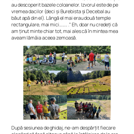
au descoperit bazele coloanelor. Izvorul este de pe
vremea dacilor (deci și Burebista și Decebal au
băut apă din el). Lângă el mai erau două temple
rectangulare, mai mici…….. .” Eh, doar nu credeți că
am ținut minte chiar tot, mai ales că în mintea mea
aveam lămâia aceea zemoasă.
După sesiunea de ghidaj, ne-am despărțit fiecare