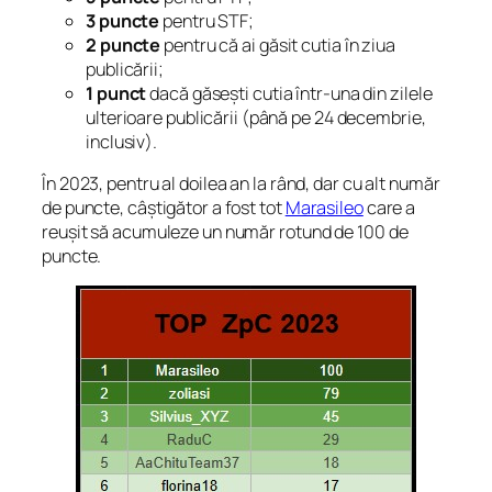
3 puncte
pentru STF;
2 puncte
pentru că ai găsit cutia în ziua
publicării;
1 punct
dacă găsești cutia într-una din zilele
ulterioare publicării (până pe 24 decembrie,
inclusiv).
În 2023, pentru al doilea an la rând, dar cu alt număr
de puncte, câștigător a fost tot
Marasileo
care a
reușit să acumuleze un număr rotund de 100 de
puncte.