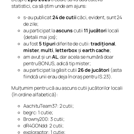
statistici, ca să știm unde am ajuns:
s-au publicat
24 de cutii
căci, evident, sunt 24
de zile;
au participat la
ascuns
cutii
11 jucători
locali
(detalii mai jos);
au fost
5 tipuri
diferite de cutii:
tradițional
,
mister
,
multi
,
letterbox
și
earth cache
;
am avut și un
AL
, dar acela se numără doar
pentru BONUS, adică tip mister;
au participat la găsit cutii
26 de jucători
(asta
fiindcă unii erau deja în oraș pentru IS.23).
Mulțumim pentru că au ascuns cutii jucătorilor locali
(în ordine alfabetică):
AachituTeam37: 2 cutii;
begrc: 1 cutie;
Browny200: 3 cutii;
dR4GONdd: 2 cutii;
exploraptor: 1 cutie;