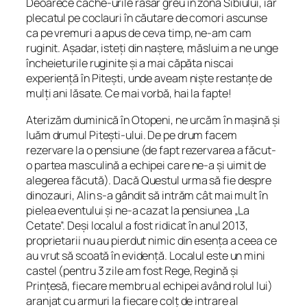
Deoarece cache-urile răsar greu în zona Sibiului, iar
plecatul pe coclauri în căutare de comori ascunse
ca pe vremuri a apus de ceva timp, ne-am cam
ruginit. Așadar, isteți din naștere, măsluim a ne unge
încheieturile ruginite și a mai căpăta niscai
experiență în Pitești, unde aveam niște restanțe de
mulți ani lăsate. Ce mai vorbă, hai la fapte!
Aterizăm duminică în Otopeni, ne urcăm în mașină și
luăm drumul Pitești-ului. De pe drum facem
rezervare la o pensiune (de fapt rezervarea a făcut-
o partea masculină a echipei care ne-a și uimit de
alegerea făcută). Dacă Questul urma să fie despre
dinozauri, Alin s-a gândit să intrăm cât mai mult în
pielea eventului și ne-a cazat la pensiunea „La
Cetate”. Deși localul a fost ridicat în anul 2013,
proprietarii nu au pierdut nimic din esența a ceea ce
au vrut să scoată în evidență. Localul este un mini
castel (pentru 3 zile am fost Rege, Regină și
Prințesă, fiecare membru al echipei având rolul lui)
aranjat cu armuri la fiecare colț de intrare al