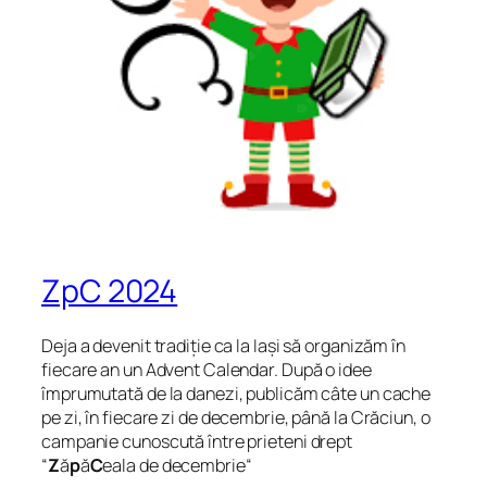
ZpC 2024
Deja a devenit tradiție ca la Iași să organizăm în
fiecare an un Advent Calendar. După o idee
împrumutată de la danezi, publicăm câte un cache
pe zi, în fiecare zi de decembrie, până la Crăciun, o
campanie cunoscută între prieteni drept
“
Z
ă
p
ă
C
eala de decembrie
“