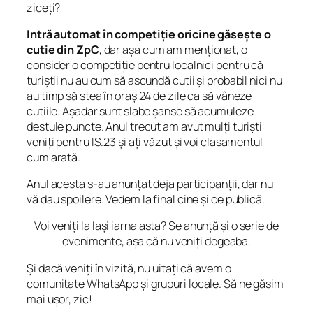
ziceți?
Intră automat în competiție oricine găsește o
cutie din ZpC
, dar așa cum am menționat, o
consider o competiție pentru localnici pentru că
turiștii nu au cum să ascundă cutii și probabil nici nu
au timp să stea în oraș 24 de zile ca să vâneze
cutiile. Așadar sunt slabe șanse să acumuleze
destule puncte. Anul trecut am avut mulți turiști
veniți pentru IS.23 și ați văzut și voi clasamentul
cum arată.
Anul acesta s-au anunțat deja participanții, dar nu
vă dau spoilere. Vedem la final cine și ce publică.
Voi veniți la Iași iarna asta? Se anunță și o serie de
evenimente, așa că nu veniți degeaba.
Și dacă veniți în vizită, nu uitați că avem o
comunitate WhatsApp și grupuri locale. Să ne găsim
mai ușor, zic!