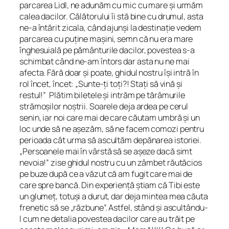
parcarea Lidl, ne adunăm cu mic cu mare și urmăm
calea dacilor. Călătorului îi stă bine cu drumul, asta
ne-a întărit zicala, când ajunși la destinație vedem
parcarea cu puține mașini, semn că nu era mare
înghesuială pe pământurile dacilor, povestea s-a
schimbat când ne-am întors dar asta nu ne mai
afecta. Fără doar și poate, ghidul nostru își intră în
rol încet, încet: „Sunte-ți toți?! Stați să vină și
restul!” Plătim biletele și intrăm pe tărâmurile
strămoșilor noștrii. Soarele deja ardea pe cerul
senin, iar noi care mai de care căutam umbră și un
loc unde să ne așezăm, să ne facem comozi pentru
perioada cât urma să ascultăm depănarea istoriei.
„Persoanele mai în vârstă să se așeze dacă simt
nevoia!” zise ghidul nostru cu un zâmbet răutăcios
pe buze după ce a văzut că am fugit care mai de
care spre bancă. Din experiență știam că Tibi este
un glumeț, totuși a durut, dar deja mintea mea căuta
frenetic să se „răzbune”. Astfel, stând și ascultându-
l cum ne detalia povestea dacilor care au trăit pe