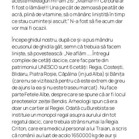
aceste meleaguri mi-am zis: „Mamă!!!!! Ce bună ar
fi fost o lămâie!!! Una pe cât de zemoasă pe atât de
acră, plină de vitamine, să o mănânc liniștită în timp
ce stau cuminte și ascult.” N-a fost să fie acum dar
vor mai fi ocazii.
Începe ghidul nostru, după ce și-a pus mândru
ecusonul de ghid la gât, semn că trebuia să facem
liniște, să povestească: „Ne aflăm …..Întregul
complex de cetăți dacice, care fac parte din
patrimoniul UNESCO sunt 6 cetăți: Regia, Costești,
Blidaru, Piatra Roșie, Căpâlna (in jud Alba) și Bănița
(care nu se vizitează pentru că este extrem de greu
de ajuns la ea și nu este traseu marcat). Nu face
parte Fetele Albe, despre care se spune că ar fi locul
preoteselor zeiței Bendis. Arheologii spun că era
doar un cartier al Regiei. Odată cu Burebista se
instituie un monopol regal asupra aurului din tot
regatul dacic, care trebuia strâns numai la Regia.
Criton, care era medicul personal a lui Traian, a scris
că românii au luat de acolo 1650000 kg de aur și