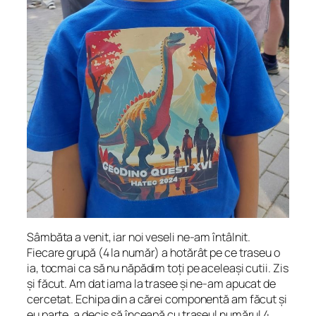
Sâmbăta a venit, iar noi veseli ne-am întâlnit.
Fiecare grupă (4 la număr) a hotărât pe ce traseu o
ia, tocmai ca să nu năpădim toți pe aceleași cutii. Zis
și făcut. Am dat iama la trasee și ne-am apucat de
cercetat. Echipa din a cărei componentă am făcut și
eu parte, a decis să înceapă cu traseul numărul 4.