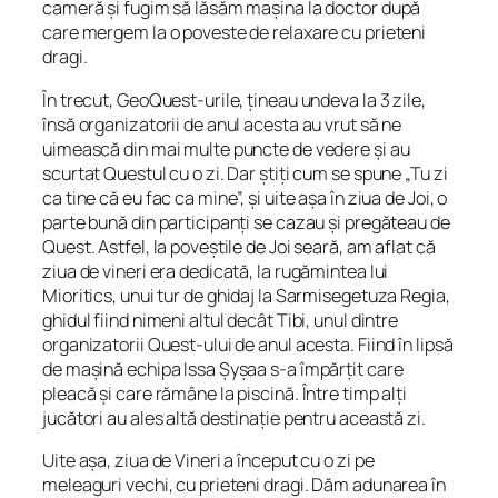
cameră și fugim să lăsăm mașina la doctor după
care mergem la o poveste de relaxare cu prieteni
dragi.
În trecut, GeoQuest-urile, țineau undeva la 3 zile,
însă organizatorii de anul acesta au vrut să ne
uimească din mai multe puncte de vedere și au
scurtat Questul cu o zi. Dar știți cum se spune „Tu zi
ca tine că eu fac ca mine”, și uite așa în ziua de Joi, o
parte bună din participanți se cazau și pregăteau de
Quest. Astfel, la poveștile de Joi seară, am aflat că
ziua de vineri era dedicată, la rugămintea lui
Mioritics, unui tur de ghidaj la Sarmisegetuza Regia,
ghidul fiind nimeni altul decât Tibi, unul dintre
organizatorii Quest-ului de anul acesta. Fiind în lipsă
de mașină echipa Issa Șyșaa s-a împărțit care
pleacă și care rămâne la piscină. Între timp alți
jucători au ales altă destinație pentru această zi.
Uite așa, ziua de Vineri a început cu o zi pe
meleaguri vechi, cu prieteni dragi. Dăm adunarea în