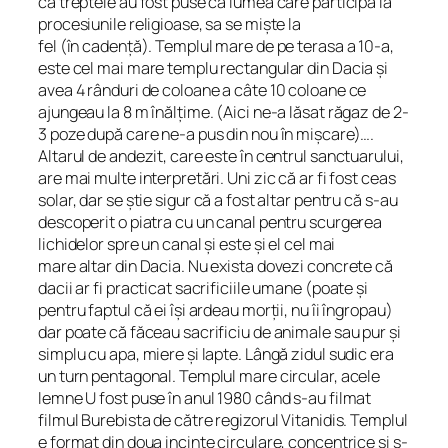
că treptele au fost puse ca lumea care participă la
procesiunile religioase, sa se miște la
fel (în cadență). Templul mare de pe terasa a 10-a,
este cel mai mare templu rectangular din Dacia și
avea 4 rânduri de coloane a câte 10 coloane ce
ajungeau la 8 m înălțime. (Aici ne-a lăsat răgaz de 2-
3 poze după care ne-a pus din nou în mișcare)….
Altarul de andezit, care este în centrul sanctuarului,
are mai multe interpretări. Uni zic că ar fi fost ceas
solar, dar se știe sigur că a fost altar pentru că s-au
descoperit o piatra cu un canal pentru scurgerea
lichidelor spre un canal și este și el cel mai
mare altar din Dacia. Nu exista dovezi concrete că
dacii ar fi practicat sacrificiile umane (poate și
pentru faptul că ei își ardeau morții, nu îi îngropau)
dar poate că făceau sacrificiu de animale sau pur și
simplu cu apa, miere și lapte. Lângă zidul sudic era
un turn pentagonal. Templul mare circular, acele
lemne U fost puse în anul 1980 când s-au filmat
filmul Burebista de către regizorul Vitanidis. Templul
e format din doua incinte circulare, concentrice și s-