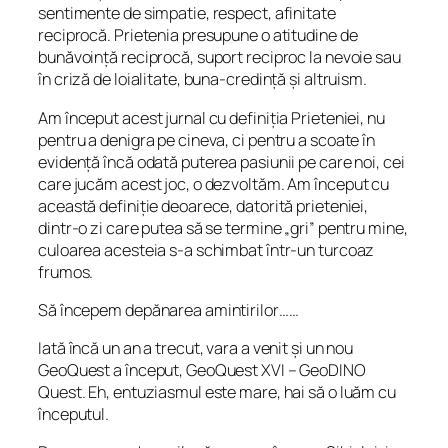
sentimente de simpatie, respect, afinitate
reciprocă. Prietenia presupune o atitudine de
bunăvoință reciprocă, suport reciproc la nevoie sau
în criză de loialitate, buna-credință și altruism.
Am început acest jurnal cu definiția Prieteniei, nu
pentru a denigra pe cineva, ci pentru a scoate în
evidență încă odată puterea pasiunii pe care noi, cei
care jucăm acest joc, o dezvoltăm. Am început cu
această definiție deoarece, datorită prieteniei,
dintr-o zi care putea să se termine „gri” pentru mine,
culoarea acesteia s-a schimbat într-un turcoaz
frumos.
Să începem depănarea amintirilor……
Iată încă un an a trecut, vara a venit și un nou
GeoQuest a început, GeoQuest XVI – GeoDINO
Quest. Eh, entuziasmul este mare, hai să o luăm cu
începutul.