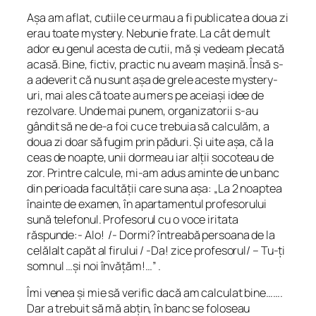
Așa am aflat, cutiile ce urmau a fi publicate a doua zi
erau toate mystery. Nebunie frate. La cât de mult
ador eu genul acesta de cutii, mă și vedeam plecată
acasă. Bine, fictiv, practic nu aveam mașină. Însă s-
a adeverit că nu sunt așa de grele aceste mystery-
uri, mai ales că toate au mers pe aceiași idee de
rezolvare. Unde mai punem, organizatorii s-au
gândit să ne de-a foi cu ce trebuia să calculăm, a
doua zi doar să fugim prin păduri. Și uite așa, că la
ceas de noapte, unii dormeau iar alții socoteau de
zor. Printre calcule, mi-am adus aminte de un banc
din perioada facultății care suna așa: „La 2 noaptea
înainte de examen, în apartamentul profesorului
sună telefonul. Profesorul cu o voce iritata
răspunde:- Alo! /- Dormi? întreabă persoana de la
celălalt capăt al firului / -Da! zice profesorul/ – Tu-ți
somnul …și noi învățăm!…” .
Îmi venea și mie să verific dacă am calculat bine…….
Dar a trebuit să mă abțin, în banc se foloseau