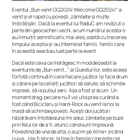
Eventul „Bun venit GQ2024! Welcome GQ2024!” a
venit și el rapid cu povești, zâmbete și multe
îmbrățișări. Dacă la eventul lui RaduC am revăzut o
parte din geocacheri vechi, acum numărul acesta s-
au înmulțit semnificativ, mai ales, odată cu trecerea
timpului aceștia și-au întemeiat familii, familii care
în această seară au luat parte la event.
Dacă este ceva ce îndrăgesc în mod deosebit la
eventurile de „Bun venit…” al Questurilor, este aceea
forfotă continuă în care fiecare jucător își face drum
și cărare pe la ceilalți jucători să salute, să schimbe
impresii, să ia pulsul serii. Așa a fost și acum. Un
moment drag, pe care nu îl voi uita prea curând a
fost când Biciclaru și Hard-Rock au venit la noi la
masă să schimbe povești. Acești doi jucători
năzdrăvani întotdeauna îmi aduc zâmbete pe buze
prin felul lor de a fi, atunci când sunt împreună.
Povestind de una de alta, o auzim pe Alina+ zicând
cuiva: „Hai fi sincer, la tine în familie cine este cel