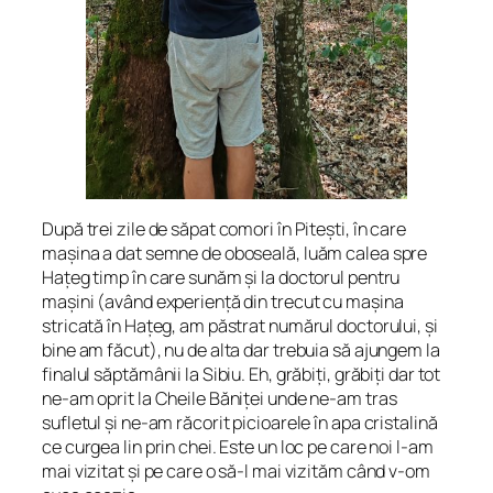
După trei zile de săpat comori în Pitești, în care
mașina a dat semne de oboseală, luăm calea spre
Hațeg timp în care sunăm și la doctorul pentru
mașini (având experiență din trecut cu mașina
stricată în Hațeg, am păstrat numărul doctorului, și
bine am făcut), nu de alta dar trebuia să ajungem la
finalul săptămânii la Sibiu. Eh, grăbiți, grăbiți dar tot
ne-am oprit la Cheile Băniței unde ne-am tras
sufletul și ne-am răcorit picioarele în apa cristalină
ce curgea lin prin chei. Este un loc pe care noi l-am
mai vizitat și pe care o să-l mai vizităm când v-om