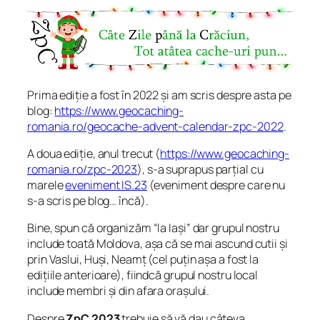
Prima ediție a fost în 2022 și am scris despre asta pe
blog:
https://www.geocaching-
romania.ro/geocache-advent-calendar-zpc-2022
.
A doua ediție, anul trecut (
https://www.geocaching-
romania.ro/zpc-2023
), s-a suprapus parțial cu
marele
eveniment IS.23
(eveniment despre care nu
s-a scris pe blog… încă).
Bine, spun că organizăm “la Iași” dar grupul nostru
include toată Moldova, așa că se mai ascund cutii și
prin Vaslui, Huși, Neamț (cel puțin așa a fost la
edițiile anterioare), fiindcă grupul nostru local
include membri și din afara orașului.
Despre
ZpC 2023
trebuie să vă dau câteva