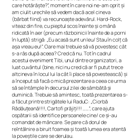
care hotărăște?”, moment în care noi ne-am oprit și
am ciulit urechile să vedem dacă acel cineva
(bărbat fiind) va recunoaște adevărul. Hard-Rock,
viteaz din fire, cu pieptul scos înainte și o mână
ridicată în aer (precum războinicii înainte de a porni
în luptă) strigă: „Eu acasă sunt un leu/ Stau în colț că
așa vreau eu!”. Oare mai trebuie să vă povestesc cât
s-a râs după aceea? Cred că nu. Tot în cadrul
acestui eveniment Tibi, unul dintre organizatori, a
luat cuvântul (bine, nici nu cred că ar fi putut trece
altcineva în locul lui la cât îi place să povestească) și
a început să facă o mică prezentare a ceea ce urma
să se întâmple în decursul zilei de sâmbătă și
duminică. Trebuie să amintesc, toată prezentarea s-
a făcut printre strigătele lui RaduC: „Ciorbă
Rădăuțeană!!!!, Cartofi prăjiți!!! ……”, care ajuta
ospătarii să identifice persoanele cine/ ce și-au
comandat de mâncare. Se pare că dorul de
reîntâlnire a biruit foamea și toată lumea era atentă
la poveștile care se derulau.