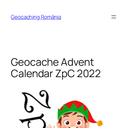
Skip
to
Geocaching România
content
Geocache Advent
Calendar ZpC 2022