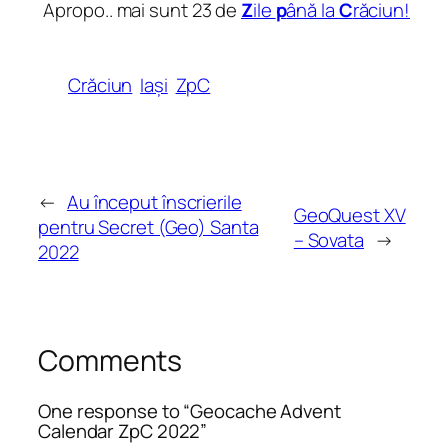
Apropo.. mai sunt 23 de
Z
ile
p
ână la
C
răciun!
Crăciun
Iași
ZpC
←
Au început înscrierile
GeoQuest XV
pentru Secret (Geo) Santa
– Sovata
→
2022
Comments
One response to “Geocache Advent
Calendar ZpC 2022”