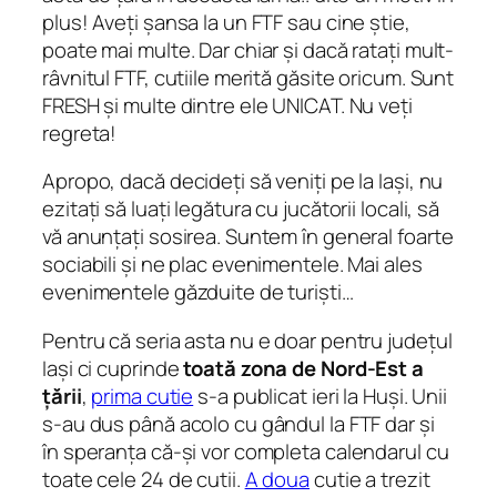
plus! Aveți șansa la un FTF sau cine știe,
poate mai multe. Dar chiar și dacă ratați mult-
râvnitul FTF, cutiile merită găsite oricum. Sunt
FRESH și multe dintre ele UNICAT. Nu veți
regreta!
Apropo, dacă decideți să veniți pe la Iași, nu
ezitați să luați legătura cu jucătorii locali, să
vă anunțați sosirea. Suntem în general foarte
sociabili și ne plac evenimentele. Mai ales
evenimentele găzduite de turiști…
Pentru că seria asta nu e doar pentru județul
Iași ci cuprinde
toată zona de Nord-Est a
țării
,
prima cutie
s-a publicat ieri la Huși. Unii
s-au dus până acolo cu gândul la FTF dar și
în speranța că-și vor completa calendarul cu
toate cele 24 de cutii.
A doua
cutie a trezit