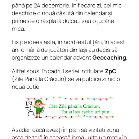
până pe 24 decembrie, în fiecare zi, cel mic
deschide o nouă căsuță din calendar și
primește o răsplată dulce… sau o jucărie
mică.
Fix pe ideea asta, în nord-estul țării, în acest
an, o mână de jucători din Iași au decis să
organizeze un calendar advent
Geocaching
.
Altfel spus, în cadrul seriei intitulate
ZpC
(Zile Până la Crăciun) se va publica zilnic o
nouă cutie.
Așadar, dacă aveați în plan să vizitați zona
asta de țară în această iarnă.. uite un motiv în