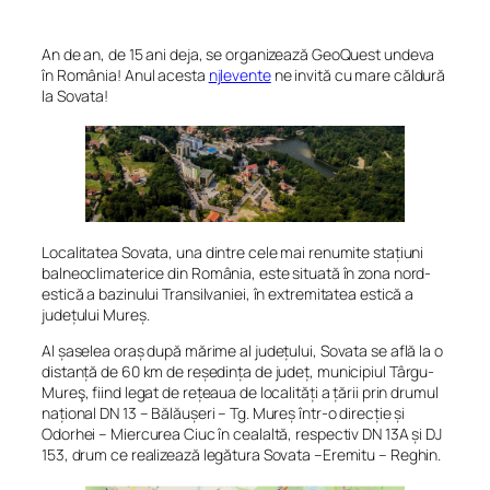
An de an, de 15 ani deja, se organizează GeoQuest undeva
în România! Anul acesta
njlevente
ne invită cu mare căldură
la Sovata!
Localitatea Sovata, una dintre cele mai renumite stațiuni
balneoclimaterice din România, este situată în zona nord-
estică a bazinului Transilvaniei, în extremitatea estică a
județului Mureș.
Al șaselea oraș după mărime al județului, Sovata se află la o
distanță de 60 km de reședința de județ, municipiul Târgu-
Mureş, fiind legat de rețeaua de localități a țării prin drumul
național DN 13 – Bălăușeri – Tg. Mureș într-o direcție și
Odorhei – Miercurea Ciuc în cealaltă, respectiv DN 13A și DJ
153, drum ce realizează legătura Sovata –Eremitu – Reghin.