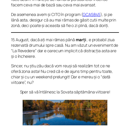
facem ceva mai de bază sau ceva mai avansat.
De asemenea avem și CITO în program (
GCA5845
), și pe
lână asta, desigur că au mai rămas de găsit cutii multe prin
zonă, deci poate și aceasta să fie o zi plină, dacă doriți.
15 August, dacă ați mai rămas până
marți
.. e probabil ziua
rezervată drumului spre casă. Nu am văzut un eveniment de
“
La Revedere
” dar e oarecum implicit că distracția asta are
și o încheiere.
Sincer, nu știu zău dacă vom reuși să realizăm tot ce ne
oferă zona asta! Nu cred că e de ajuns timp pentru toate,
chiar și cu un weekend prelungit! Dar e mereu și o “dată
viitoare”, nu?
Sper să vă întâlnesc la Sovata săptămâna viitoare!