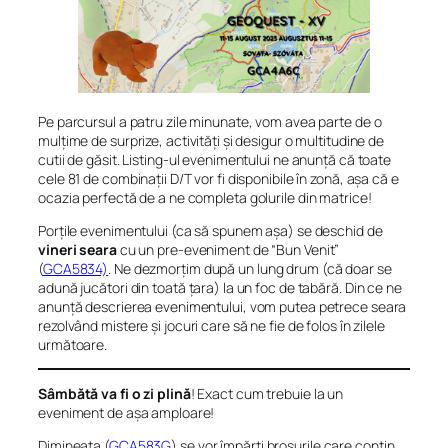
Pe parcursul a patru zile minunate, vom avea parte de o
mulțime de surprize, activități și desigur o multitudine de
cutii de găsit. Listing-ul evenimentului ne anunță că toate
cele 81 de combinații D/T vor fi disponibile în zonă, așa că e
ocazia perfectă de a ne completa golurile din matrice!
Porțile evenimentului (ca să spunem așa) se deschid de
vineri seara
cu un pre-eveniment de “Bun Venit”
(
GCA5834)
. Ne dezmorțim după un lung drum (că doar se
adună jucători din toată țara) la un foc de tabără. Din ce ne
anunță descrierea evenimentului, vom putea petrece seara
rezolvând mistere și jocuri care să ne fie de folos în zilele
următoare.
Sâmbătă va fi o zi plină
! Exact cum trebuie la un
eveniment de așa amploare!
Dimineața (
GCA583G
) se vor împărți broșurile care conțin