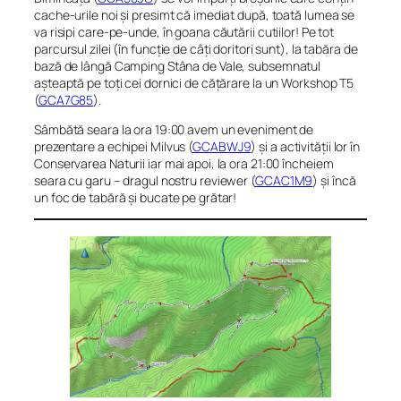
cache-urile noi și presimt că imediat după, toată lumea se
va risipi care-pe-unde, în goana căutării cutiilor! Pe tot
parcursul zilei (în funcție de câți doritori sunt), la tabăra de
bază de lângă Camping Stâna de Vale, subsemnatul
așteaptă pe toți cei dornici de cățărare la un Workshop T5
(
GCA7G85
).
Sâmbătă seara la ora 19:00 avem un eveniment de
prezentare a echipei Milvus (
GCABWJ9
) și a activității lor în
Conservarea Naturii iar mai apoi, la ora 21:00 încheiem
seara cu garu – dragul nostru reviewer (
GCAC1M9
) și încă
un foc de tabără și bucate pe grătar!