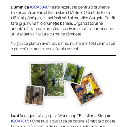
Duminica
(
GCA584M
) este rezervată pentru o drumeție
(hike) până pe vârful Saca Mare (1776m). O tură de 9 ore
(16 Km) până pe cel mai înalt vârf al munților Gurghiu. Dar fiți
fără griji, nu va fi o drumeție banală. Organizatorul ne
anunță că traseul e presărat cu diverse cutii și earthcache-
uri. Așadar va fi o tură cu multe zâmbete!
Nu știu ce planuri aveți voi, dar eu nu am mai fost de mult pe
o potecă de munte, așa că abia aștept!
Luni
14 august vă aștept la Workshop T5 – Ultima Strigare!
(
GCA7G85
) Cine nu a apucat să se cațere sâmbătă o poate
face acum. În funcție de numărul persoanelor înscrise