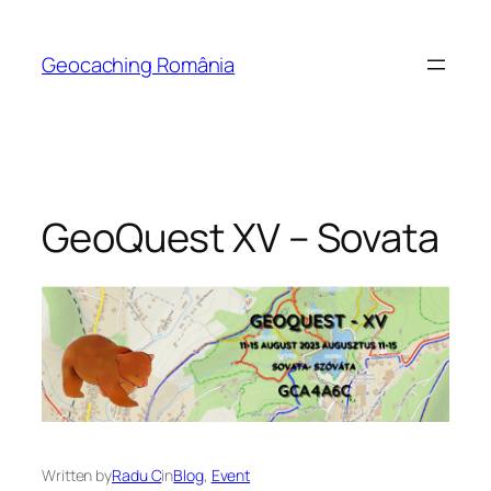
Skip
to
Geocaching România
content
GeoQuest XV – Sovata
Written by
Radu C
in
Blog
, 
Event