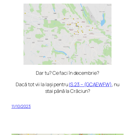
Dar tu? Ce faci în decembrie?
Dacă tot vii la Iași pentru
IS.23 – (GCAEWFW)
, nu
stai până la Crăciun?
11/10/2023