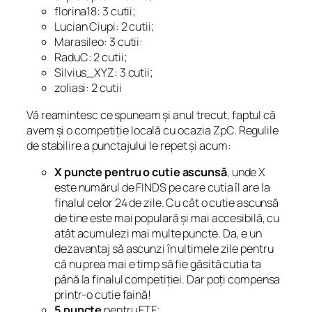
florina18: 3 cutii;
Lucian Ciupi: 2 cutii;
Marasileo: 3 cutii:
RaduC: 2 cutii;
Silvius_XYZ: 3 cutii;
zoliasi: 2 cutii
Vă reamintesc ce spuneam și anul trecut, faptul că
avem și o competiție locală cu ocazia ZpC. Regulile
de stabilire a punctajului le repet și acum:
X puncte pentru o cutie ascunsă
, unde X
este numărul de FINDS pe care cutia îl are la
finalul celor 24 de zile. Cu cât o cutie ascunsă
de tine este mai populară și mai accesibilă, cu
atât acumulezi mai multe puncte. Da, e un
dezavantaj să ascunzi în ultimele zile pentru
că nu prea mai e timp să fie găsită cutia ta
până la finalul competiției. Dar poți compensa
printr-o cutie faină!
5 puncte
pentru FTF;