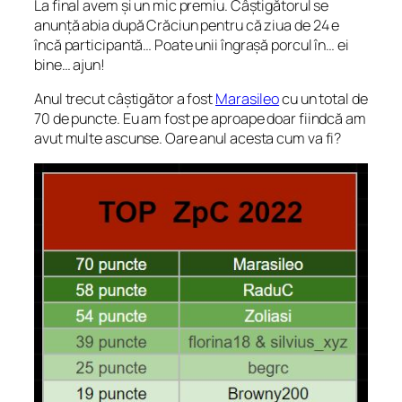
La final avem și un mic premiu. Câștigătorul se
anunță abia după Crăciun pentru că ziua de 24 e
încă participantă… Poate unii îngrașă porcul în… ei
bine… ajun!
Anul trecut câștigător a fost
Marasileo
cu un total de
70 de puncte. Eu am fost pe aproape doar fiindcă am
avut multe ascunse. Oare anul acesta cum va fi?