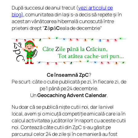
După succesul de anul trecut (
vezi articolul pe
blog)
, comunitatea din Iași s-a decis să repete și în
acest an vânătoarea hibernală cunoscută între
prieteni drept “
Z
ă
p
ă
C
eala de decembrie
“
Ce înseamnă ZpC
?
Pe scurt: câte o cutie publicată pe zi, în fiecare zi, de
pe 1 până pe 24 decembrie.
Un
Geocaching Advent Calendar
.
Nu doar că se publică niște cutii noi, dar la nivel
local, avem și o micuță competiție amicală care ia în
calcul activitatea jucătorilor în raport cu aceste cutii
noi. Contează câte cutii din ZpC s-au găsit pe
parcursul celor 24 de zile și în ce manieră au fost