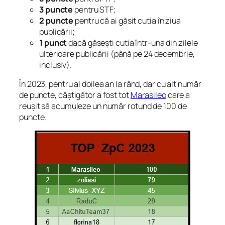
3 puncte
pentru STF;
2 puncte
pentru că ai găsit cutia în ziua
publicării;
1 punct
dacă găsești cutia într-una din zilele
ulterioare publicării (până pe 24 decembrie,
inclusiv).
În 2023, pentru al doilea an la rând, dar cu alt număr
de puncte, câștigător a fost tot
Marasileo
care a
reușit să acumuleze un număr rotund de 100 de
puncte.