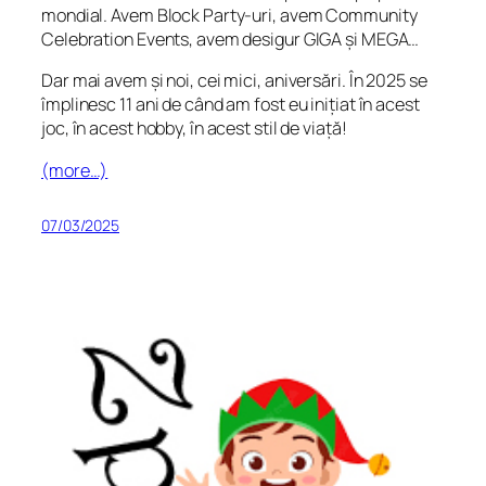
mondial. Avem Block Party-uri, avem Community
Celebration Events, avem desigur GIGA și MEGA…
Dar mai avem și noi, cei mici, aniversări. În 2025 se
împlinesc 11 ani de când am fost eu inițiat în acest
joc, în acest hobby, în acest stil de viață!
(more…)
07/03/2025