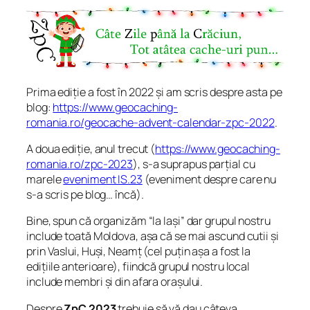
Prima ediție a fost în 2022 și am scris despre asta pe
blog:
https://www.geocaching-
romania.ro/geocache-advent-calendar-zpc-2022
.
A doua ediție, anul trecut (
https://www.geocaching-
romania.ro/zpc-2023
), s-a suprapus parțial cu
marele
eveniment IS.23
(eveniment despre care nu
s-a scris pe blog… încă).
Bine, spun că organizăm “la Iași” dar grupul nostru
include toată Moldova, așa că se mai ascund cutii și
prin Vaslui, Huși, Neamț (cel puțin așa a fost la
edițiile anterioare), fiindcă grupul nostru local
include membri și din afara orașului.
Despre
ZpC 2023
trebuie să vă dau câteva