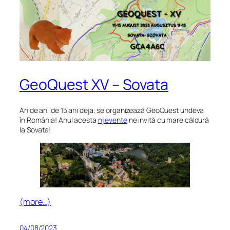
GeoQuest XV – Sovata
An de an, de 15 ani deja, se organizează GeoQuest undeva
în România! Anul acesta
njlevente
ne invită cu mare căldură
la Sovata!
(more…)
04/08/2023