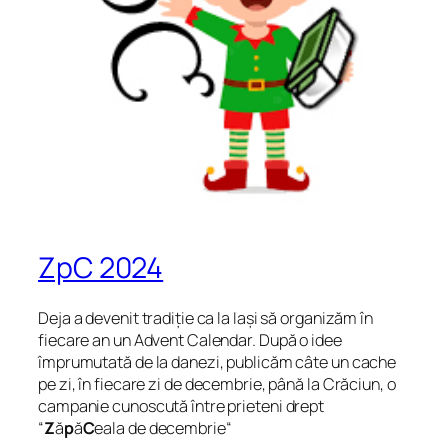
ZpC 2024
Deja a devenit tradiție ca la Iași să organizăm în
fiecare an un Advent Calendar. După o idee
împrumutată de la danezi, publicăm câte un cache
pe zi, în fiecare zi de decembrie, până la Crăciun, o
campanie cunoscută între prieteni drept
“
Z
ă
p
ă
C
eala de decembrie
“