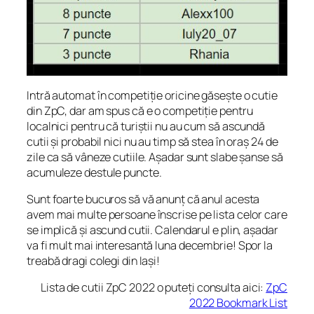
Intră automat în competiție oricine găsește o cutie
din ZpC, dar am spus că e o competiție pentru
localnici pentru că turiștii nu au cum să ascundă
cutii și probabil nici nu au timp să stea în oraș 24 de
zile ca să vâneze cutiile. Așadar sunt slabe șanse să
acumuleze destule puncte.
Sunt foarte bucuros să vă anunț că anul acesta
avem mai multe persoane înscrise pe lista celor care
se implică și ascund cutii. Calendarul e plin, așadar
va fi mult mai interesantă luna decembrie! Spor la
treabă dragi colegi din Iași!
Lista de cutii ZpC 2022 o puteți consulta aici:
ZpC
2022 Bookmark List