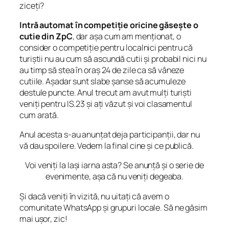
ziceți?
Intră automat în competiție oricine găsește o
cutie din ZpC
, dar așa cum am menționat, o
consider o competiție pentru localnici pentru că
turiștii nu au cum să ascundă cutii și probabil nici nu
au timp să stea în oraș 24 de zile ca să vâneze
cutiile. Așadar sunt slabe șanse să acumuleze
destule puncte. Anul trecut am avut mulți turiști
veniți pentru IS.23 și ați văzut și voi clasamentul
cum arată.
Anul acesta s-au anunțat deja participanții, dar nu
vă dau spoilere. Vedem la final cine și ce publică.
Voi veniți la Iași iarna asta? Se anunță și o serie de
evenimente, așa că nu veniți degeaba.
Și dacă veniți în vizită, nu uitați că avem o
comunitate WhatsApp și grupuri locale. Să ne găsim
mai ușor, zic!