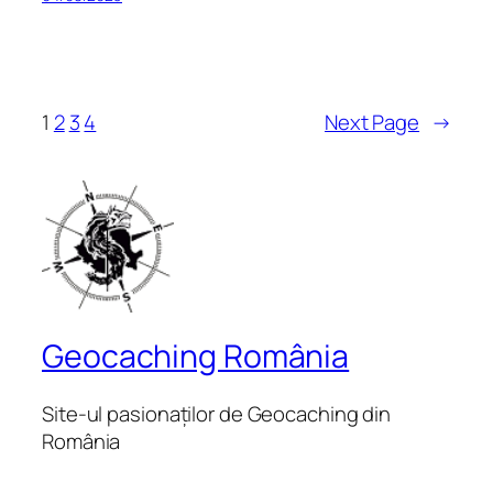
1
2
3
4
Next Page
→
Geocaching România
Site-ul pasionaților de Geocaching din
România