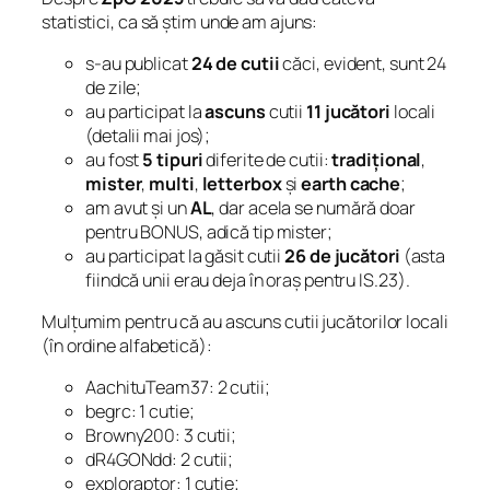
statistici, ca să știm unde am ajuns:
s-au publicat
24 de cutii
căci, evident, sunt 24
de zile;
au participat la
ascuns
cutii
11 jucători
locali
(detalii mai jos);
au fost
5 tipuri
diferite de cutii:
tradițional
,
mister
,
multi
,
letterbox
și
earth cache
;
am avut și un
AL
, dar acela se numără doar
pentru BONUS, adică tip mister;
au participat la găsit cutii
26 de jucători
(asta
fiindcă unii erau deja în oraș pentru IS.23).
Mulțumim pentru că au ascuns cutii jucătorilor locali
(în ordine alfabetică):
AachituTeam37: 2 cutii;
begrc: 1 cutie;
Browny200: 3 cutii;
dR4GONdd: 2 cutii;
exploraptor: 1 cutie;