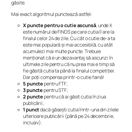
găsite.
Mai exact algoritmul punctează astfel:
X puncte pentru o cutie ascunsă
, unde X
este numărul de FINDS pe care cutia îl are la
finalul celor 24 de zile. Cu cât o cutie de-a ta
este mai populară și mai accesibilă, cu atât
acumulezi mai multe puncte. Trebuie
menționat că e un dezavantaj să ascunzi în
ultimele zile pentru că nu prea mai e timp să
fie găsită cutia ta până la finalul competiției.
Dar poți compensa printr-o cutie faină!
5 puncte
pentru FTF;
3 puncte
pentru STF;
2 puncte
pentru că ai găsit cutia în ziua
publicării;
1 punct
dacă găsești cutia înntr-una din zilele
ulterioare publicării (până pe 24 decembrie,
inclusiv).