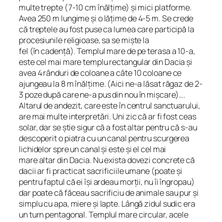
multe trepte (7-10 cm înălțime) și mici platforme.
Avea 250 m lungime și o lățime de 4-5 m. Se crede
că treptele au fost puse ca lumea care participă la
procesiunile religioase, sa se miște la
fel (în cadență). Templul mare de pe terasa a 10-a,
este cel mai mare templu rectangular din Dacia și
avea 4 rânduri de coloane a câte 10 coloane ce
ajungeau la 8 m înălțime. (Aici ne-a lăsat răgaz de 2-
3 poze după care ne-a pus din nou în mișcare)….
Altarul de andezit, care este în centrul sanctuarului,
are mai multe interpretări. Uni zic că ar fi fost ceas
solar, dar se știe sigur că a fost altar pentru că s-au
descoperit o piatra cu un canal pentru scurgerea
lichidelor spre un canal și este și el cel mai
mare altar din Dacia. Nu exista dovezi concrete că
dacii ar fi practicat sacrificiile umane (poate și
pentru faptul că ei își ardeau morții, nu îi îngropau)
dar poate că făceau sacrificiu de animale sau pur și
simplu cu apa, miere și lapte. Lângă zidul sudic era
un turn pentagonal. Templul mare circular, acele