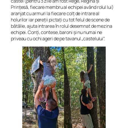
castel (pentru 3 zile am fost Rege, Regină și
Prințesă, fiecare membru al echipei având rolul lui)
aranjat cu armuri la fiecare colț de intrare al
holurilor iar pereții pictați cu tot felul de scene de
bătălie, ajuta intrarea în rolul desemnat de mezina
echipei. Conți, contese, baroni și nu numai ne
priveau cu ochi ageri de pe tavanul „castelului”.