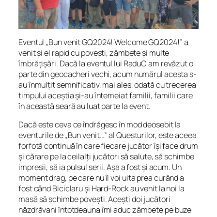
Eventul „Bun venit GQ2024! Welcome GQ2024!” a
venit și el rapid cu povești, zâmbete și multe
îmbrățișări. Dacă la eventul lui RaduC am revăzut o
parte din geocacheri vechi, acum numărul acesta s-
au înmulțit semnificativ, mai ales, odată cu trecerea
timpului aceștia și-au întemeiat familii, familii care
în această seară au luat parte la event.
Dacă este ceva ce îndrăgesc în mod deosebit la
eventurile de „Bun venit…” al Questurilor, este aceea
forfotă continuă în care fiecare jucător își face drum
și cărare pe la ceilalți jucători să salute, să schimbe
impresii, să ia pulsul serii. Așa a fost și acum. Un
moment drag, pe care nu îl voi uita prea curând a
fost când Biciclaru și Hard-Rock au venit la noi la
masă să schimbe povești. Acești doi jucători
năzdrăvani întotdeauna îmi aduc zâmbete pe buze