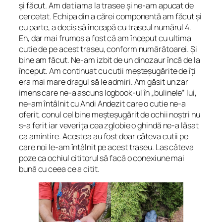
și făcut. Am dat iama la trasee și ne-am apucat de
cercetat. Echipa din a cărei componentă am făcut și
eu parte, a decis să înceapă cu traseul numărul 4.
Eh, dar mai frumos a fost că am început cu ultima
cutie de pe acest traseu, conform numărătoarei. Și
bine am făcut. Ne-am izbit de un dinozaur încă de la
început. Am continuat cu cutii meșteșugărite de îți
era mai mare dragul să le admiri. Am găsit un zar
imens care ne-a ascuns logbook-ul în „bulinele” lui,
ne-am întâlnit cu Andi Andezit care o cutie ne-a
oferit, conul cel bine meșteșugărit de ochii noștri nu
s-a ferit iar veverița cea zglobie o ghindă ne-a lăsat
ca amintire. Acestea au fost doar câteva cutii pe
care noi le-am întâlnit pe acest traseu. Las câteva
poze ca ochiul cititorul să facă o conexiune mai
bună cu ceea ce a citit.