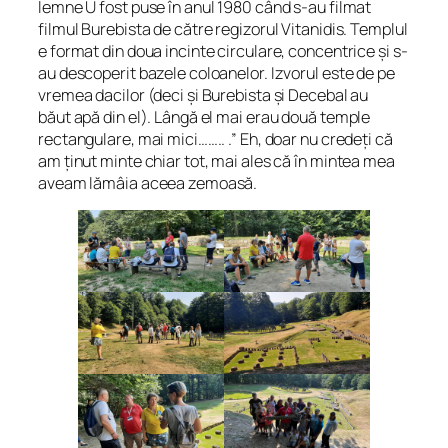
lemne U fost puse în anul 1980 când s-au filmat
filmul Burebista de către regizorul Vitanidis. Templul
e format din doua incinte circulare, concentrice și s-
au descoperit bazele coloanelor. Izvorul este de pe
vremea dacilor (deci și Burebista și Decebal au
băut apă din el). Lângă el mai erau două temple
rectangulare, mai mici…….. .” Eh, doar nu credeți că
am ținut minte chiar tot, mai ales că în mintea mea
aveam lămâia aceea zemoasă.