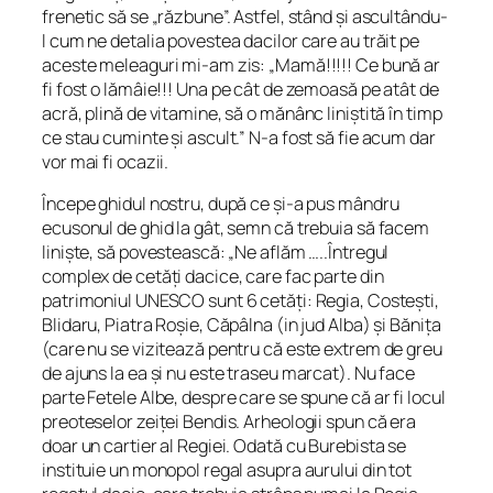
frenetic să se „răzbune”. Astfel, stând și ascultându-
l cum ne detalia povestea dacilor care au trăit pe
aceste meleaguri mi-am zis: „Mamă!!!!! Ce bună ar
fi fost o lămâie!!! Una pe cât de zemoasă pe atât de
acră, plină de vitamine, să o mănânc liniștită în timp
ce stau cuminte și ascult.” N-a fost să fie acum dar
vor mai fi ocazii.
Începe ghidul nostru, după ce și-a pus mândru
ecusonul de ghid la gât, semn că trebuia să facem
liniște, să povestească: „Ne aflăm …..Întregul
complex de cetăți dacice, care fac parte din
patrimoniul UNESCO sunt 6 cetăți: Regia, Costești,
Blidaru, Piatra Roșie, Căpâlna (in jud Alba) și Bănița
(care nu se vizitează pentru că este extrem de greu
de ajuns la ea și nu este traseu marcat). Nu face
parte Fetele Albe, despre care se spune că ar fi locul
preoteselor zeiței Bendis. Arheologii spun că era
doar un cartier al Regiei. Odată cu Burebista se
instituie un monopol regal asupra aurului din tot