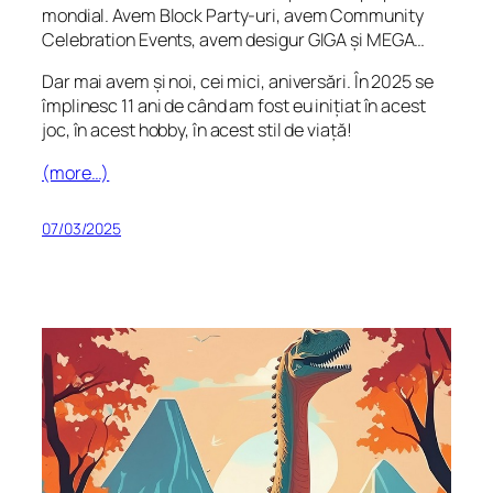
mondial. Avem Block Party-uri, avem Community
Celebration Events, avem desigur GIGA și MEGA…
Dar mai avem și noi, cei mici, aniversări. În 2025 se
împlinesc 11 ani de când am fost eu inițiat în acest
joc, în acest hobby, în acest stil de viață!
(more…)
07/03/2025