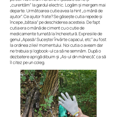
„curentăm” la gardul electric. Logăm și mergem mai
departe. Următoarea cutie avea la hint „o mână de
ajutor”. Ce ajutor frate? Se găsește cutia repede și
începe „bătaia” pe deschiderea acesteia. De fapt
cutia era o mână de ciment cu o cutie de
medicamente turnată la încheietură. Expresiile de
genul „Apasă/ Sucește/ Învârte capacul, etc” au fost
la ordinea zilei/ momentului. Noi cutia o aveam dar
ne trebuia și logbook-ul ca să ne semnăm. După o
dezbatere aprigă dibuim și „As-ul din mânecă”, ca să
îl citez pe un coleg.