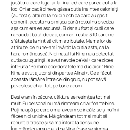
jucătorul care loga iar la final cel care punea cutia la
loc. Chiar dacă cineva găsea cutia înaintea celorlalți
(au fost și alții de la noi din echipă care au găsit
comori), acesta nu o mișca până restul nu o vedea
așa cum era ea ascunsă. Ei dar au fost și cutii care
ne-au dat bătăi de cap, cum ar fi cutia 3.10 care ne
sfătuiește la hint să citim atributele. Mama lor de
atribute, de nu ne-am învârtit la cutia asta, ca la
hora românească. Nici nasul lui Nina nu a detectat
cutia cu ușurință, a avut nevoie de Val+ care zicea
într-una “Pe mine coordonatele mă duc aici!”. Bine,
Nina a avut ajutor si din partea Alinei+. Ce a făcut
aceasta rămâne între cei din grup, nu pot să vă
povestesc chiar tot, pe bune acum.
Deși eram în pădure, căldura se resimțea tot mai
mult. Eu personal nu mă simțeam chiar foarte bine.
Puțina apă pe care o mai aveam se încălzise și nu îmi
făcea nici un bine. Mă gândeam tot mai mult să
renunț la trasee și să mă întorc la pensiune.
Înaintând cu greu o aud pe Nina (care se simțea