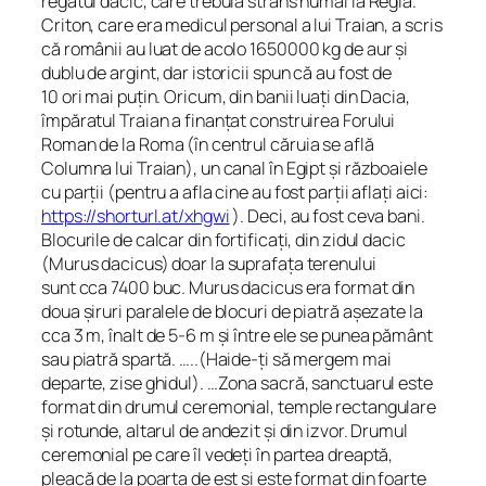
regatul dacic, care trebuia strâns numai la Regia.
Criton, care era medicul personal a lui Traian, a scris
că românii au luat de acolo 1650000 kg de aur și
dublu de argint, dar istoricii spun că au fost de
10 ori mai puțin. Oricum, din banii luați din Dacia,
împăratul Traian a finanțat construirea Forului
Roman de la Roma (în centrul căruia se află
Columna lui Traian), un canal în Egipt și războaiele
cu parții (pentru a afla cine au fost parții aflați aici:
https://shorturl.at/xhgwi
). Deci, au fost ceva bani.
Blocurile de calcar din fortificați, din zidul dacic
(Murus dacicus) doar la suprafața terenului
sunt cca 7400 buc. Murus dacicus era format din
doua șiruri paralele de blocuri de piatră așezate la
cca 3 m, înalt de 5-6 m și între ele se punea pământ
sau piatră spartă. …..(Haide-ți să mergem mai
departe, zise ghidul). …Zona sacră, sanctuarul este
format din drumul ceremonial, temple rectangulare
și rotunde, altarul de andezit și din izvor. Drumul
ceremonial pe care îl vedeți în partea dreaptă,
pleacă de la poarta de est și este format din foarte