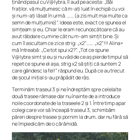
ținând pasul cu V@lybra, îl aud pe acesta: „Băi
fraților, vă mulțumesc că m-ați luat în echipă cu voi
și nu m-ați lăsat în urmă. …….(a zis mult mai multe ca
semn de mulțumire)”. Ideea este, exact ce spunea el
simțeam și eu. Chiar le eram recunoscătoare că au
avut răbdare cu mine cât nu m-am simțit bine. Și
cum îl ascultam ce zice strig: „x2”……. „x2”!!! Alina+
mă întreabă: „Ce tot spui x2?”. „Tot ce spune
V@lybra simt și eu și nu văd de ce aș pierde timpul să
repet ce spune el așa, strig x2 să știți că suntem 2
care gândesc la fel!” răspund eu. După ce au trecut
de șocul inițial s-au prăpădit de râs.
Terminăm traseul 3 și ne îndreptăm spre celelalte
două trasee rămase dar nu înainte de a introduce
noile coordonate de la traseele 2 și 1. Între timp apar
colegi care vor să înceapă traseul 3, schimbăm
păreri despre trasee și pornim la drum, dar nu fără să
ne împiedicăm de o cărămidă.