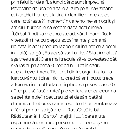
prin felul lor de a fi, atunci când sunt împreună.
Povestind de una de alta, o auzim pe Alina+ zicând
cuiva: „Hai fi sincer, la tine în familie cine este cel
care hotărăște?”, moment în care noi ne-am oprit și
am ciulit urechile să vedem dacă acel cineva
(bărbat fiind) va recunoaște adevărul. Hard-Rock,
viteaz din fire, cu pieptul scos înainte și o mână
ridicată în aer (precum războinicii înainte de a porni
în luptă) strigă: „Eu acasă sunt un leu/ Stau în colț că
așa vreau eu!”. Oare mai trebuie să vă povestesc cât
s-a râs după aceea? Cred că nu. Tot în cadrul
acestui eveniment Tibi, unul dintre organizatori, a
luat cuvântul (bine, nici nu cred că ar fi putut trece
altcineva în locul lui la cât îi place să povestească) și
a început să facă o mică prezentare a ceea ce urma
să se întâmple în decursul zilei de sâmbătă și
duminică. Trebuie să amintesc, toată prezentarea s-
a făcut printre strigătele lui RaduC: „Ciorbă
Rădăuțeană!!!!, Cartofi prăjiți!!! ……”, care ajuta
ospătarii să identifice persoanele cine/ ce și-au
comandat de mâncare. Se pare că dorul de