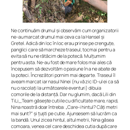
Ne continuăm drumul și observăm cum organizatorii
ne-au marcat drumul mai ceva ca la Hansel și
Gretel. Adică din loc în loc erau prinse pe crenguțe,
panglici care să marcheze traseul, tocmai pentru a
evita să nu ne rătăcim de la potecă. Mulțumim
pentru asta. Ne-au fost de mare folos mai ales că
începusem să dezvoltăm o pasiune în a ne abate de
la poteci. Încrezători pornim mai departe. Traseul îl
aveam marcat iar nasul Ninei (nu vă zic ID-ul ei ca să
nu o racolați la următoarele eventuri) dibuia
comorile de la distanță. Dar nu glumim, dacă Lili din
TiLi_Team găsește cutiile cu dificultate mare, rapid,
Nina noastră doar întreba: „Care-i hintul? Câți metri
mai sunt?” și țuști pe cutie. Ajunsesem să lucrăm ca
la bandă. Unul zicea hintul, altul metrii, Nina găsea
comoara, venea cel care deschidea cutia după care