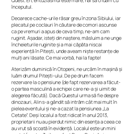
Quest. Eh, entuziasmul este mare, hai să o luăm cu
începutul.
Deoarece cache-urile răsar greu în zona Sibiului, iar
plecatul pe coclauri în căutare de comori ascunse
ca pe vremuri a apus de ceva timp, ne-am cam
ruginit. Așadar, isteți din naștere, măsluim a ne unge
încheieturile ruginite și a mai căpăta niscai
experiență în Pitești, unde aveam niște restanțe de
mulți ani lăsate. Ce mai vorbă, hai la fapte!
Aterizăm duminică în Otopeni, ne urcăm în mașină și
luăm drumul Pitești-ului. De pe drum facem
rezervare la o pensiune (de fapt rezervarea a făcut-
o partea masculină a echipei care ne-a și uimit de
alegerea făcută). Dacă Questul urma să fie despre
dinozauri, Alin s-a gândit să intrăm cât mai mult în
pielea eventului și ne-a cazat la pensiunea „La
Cetate”. Deși localul a fost ridicat în anul 2013,
proprietarii nu au pierdut nimic din esența a ceea ce
au vrut să scoată în evidență. Localul este un mini