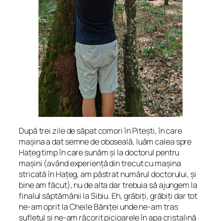
După trei zile de săpat comori în Pitești, în care
mașina a dat semne de oboseală, luăm calea spre
Hațeg timp în care sunăm și la doctorul pentru
mașini (având experiență din trecut cu mașina
stricată în Hațeg, am păstrat numărul doctorului, și
bine am făcut), nu de alta dar trebuia să ajungem la
finalul săptămânii la Sibiu. Eh, grăbiți, grăbiți dar tot
ne-am oprit la Cheile Băniței unde ne-am tras
sufletul și ne-am răcorit picioarele în apa cristalină