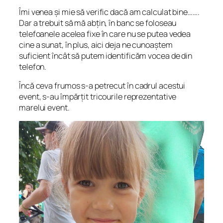
Îmi venea și mie să verific dacă am calculat bine…….
Dar a trebuit să mă abțin, în banc se foloseau
telefoanele acelea fixe în care nu se putea vedea
cine a sunat, în plus, aici deja ne cunoaștem
suficient încât să putem identificăm vocea de din
telefon.
Încă ceva frumos s-a petrecut în cadrul acestui
event, s-au împărțit tricourile reprezentative
marelui event.