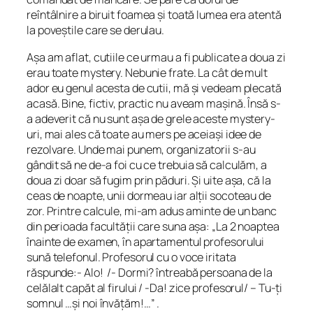
reîntâlnire a biruit foamea și toată lumea era atentă
la poveștile care se derulau.
Așa am aflat, cutiile ce urmau a fi publicate a doua zi
erau toate mystery. Nebunie frate. La cât de mult
ador eu genul acesta de cutii, mă și vedeam plecată
acasă. Bine, fictiv, practic nu aveam mașină. Însă s-
a adeverit că nu sunt așa de grele aceste mystery-
uri, mai ales că toate au mers pe aceiași idee de
rezolvare. Unde mai punem, organizatorii s-au
gândit să ne de-a foi cu ce trebuia să calculăm, a
doua zi doar să fugim prin păduri. Și uite așa, că la
ceas de noapte, unii dormeau iar alții socoteau de
zor. Printre calcule, mi-am adus aminte de un banc
din perioada facultății care suna așa: „La 2 noaptea
înainte de examen, în apartamentul profesorului
sună telefonul. Profesorul cu o voce iritata
răspunde:- Alo! /- Dormi? întreabă persoana de la
celălalt capăt al firului / -Da! zice profesorul/ – Tu-ți
somnul …și noi învățăm!…” .