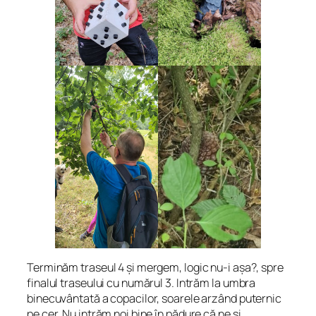
Terminăm traseul 4 și mergem, logic nu-i așa?, spre
finalul traseului cu numărul 3. Intrăm la umbra
binecuvântată a copacilor, soarele arzând puternic
pe cer. Nu intrăm noi bine în pădure că ne și