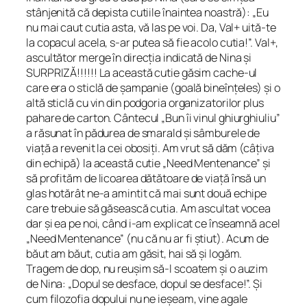
stânjenită că depista cutiile înaintea noastră): „Eu
nu mai caut cutia asta, vă las pe voi. Da, Val+ uită-te
la copacul acela, s-ar putea să fie acolo cutia!”. Val+,
ascultător merge în direcția indicată de Nina și
SURPRIZĂ!!!!!! La această cutie găsim cache-ul
care era o sticlă de șampanie (goală bineînțeles) și o
altă sticlă cu vin din podgoria organizatorilor plus
pahare de carton. Cântecul „Bun îi vinul ghiurghiuliu”
a răsunat în pădurea de smarald și sâmburele de
viață a revenit la cei obosiți. Am vrut să dăm (câțiva
din echipă) la această cutie „Need Mentenance” și
să profităm de licoarea dătătoare de viață însă un
glas hotărât ne-a amintit că mai sunt două echipe
care trebuie să găsească cutia. Am ascultat vocea
dar și ea pe noi, când i-am explicat ce înseamnă acel
„Need Mentenance” (nu că nu ar fi știut). Acum de
băut am băut, cutia am găsit, hai să și logăm.
Tragem de dop, nu reușim să-l scoatem și o auzim
de Nina: „Dopul se desface, dopul se desface!”. Și
cum filozofia dopului nu ne ieșeam, vine agale