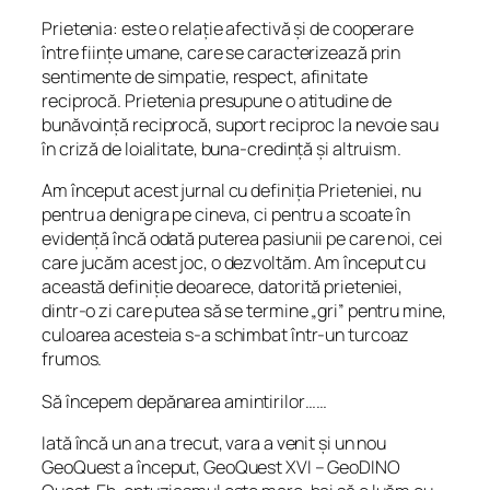
Prietenia: este o relație afectivă și de cooperare
între ființe umane, care se caracterizează prin
sentimente de simpatie, respect, afinitate
reciprocă. Prietenia presupune o atitudine de
bunăvoință reciprocă, suport reciproc la nevoie sau
în criză de loialitate, buna-credință și altruism.
Am început acest jurnal cu definiția Prieteniei, nu
pentru a denigra pe cineva, ci pentru a scoate în
evidență încă odată puterea pasiunii pe care noi, cei
care jucăm acest joc, o dezvoltăm. Am început cu
această definiție deoarece, datorită prieteniei,
dintr-o zi care putea să se termine „gri” pentru mine,
culoarea acesteia s-a schimbat într-un turcoaz
frumos.
Să începem depănarea amintirilor……
Iată încă un an a trecut, vara a venit și un nou
GeoQuest a început, GeoQuest XVI – GeoDINO