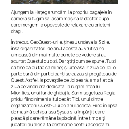
Ajungem la Hațeg aruncăm, la propriu, bagajele în
cameră și fugim să lăsăm mașina la doctor după
care mergem la o poveste de relaxare cu prieteni
dragi.
În trecut, GeoQuest-urile, țineau undeva la 3 zile,
însă organizatorii de anul acesta au vrut să ne
uimească din mai multe puncte de vedere și au
scurtat Questul cu o zi. Dar știți cum se spune „Tu zi
ca tine că eu fac ca mine”, și uite așa în ziua de Joi, o
parte bună din participanți se cazau și pregăteau de
Quest. Astfel, la poveștile de Joi seară, am aflat că
ziua de vineri era dedicată, la rugămintea lui
Mioritics, unui tur de ghidaj la Sarmisegetuza Regia,
ghidul fiind nimeni altul decât Tibi, unul dintre
organizatorii Quest-ului de anul acesta. Fiind în lipsă
de mașină echipa Issa Șyșaa s-a împărțit care
pleacă și care rămâne la piscină. Între timp alți
jucători au ales altă destinație pentru această zi.