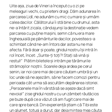
Uite așa, ziua de Vineri a început cu o zi pe
meleaguri vechi, cu prieteni dragi. Dăm adunarea în
parcarea Lidl, ne adunăm cu mic cu mare și urmăm
calea dacilor. Călătorului îi stă bine cu drumul, asta
ne-a întărit zicala, când ajunși la destinație vedem
parcarea cu puține mașini, semn că nu era mare
înghesuială pe pământurile dacilor, povestea s-a
schimbat când ne-am întors dar asta nu ne mai
afecta. Fără doar și poate, ghidul nostru își intră în
rol încet, încet: „Sunte-ți toți?! Stați să vină și
restul!” Plătim biletele și intrăm pe tărâmurile
strămoșilor noștrii. Soarele deja ardea pe cerul
senin, iar noi care mai de care căutam umbră și un
loc unde să ne așezăm, să ne facem comozi pentru
perioada cât urma să ascultăm depănarea istoriei.
„Persoanele mai în vârstă să se așeze dacă simt
nevoia!” zise ghidul nostru cu un zâmbet răutăcios
pe buze după ce a văzut că am fugit care mai de
care spre bancă. Din experiență știam că Tibi este
un glumeț, totuși a durut, dar deja mintea mea căuta