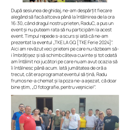
După sesiunea de ghidaj, ne-am despărțit fiecare
alegând să facă altceva până la întâlnirea de la ora
16:30, când dragul nostru prieten, RaduC, a pus un
event și nu puteam rata să nu participăm la acest
event. Timpul repede s-a scurs și iată că ne-am
prezentat la eventul „TKE LA GQ [TKE Ferie 2024]”.
Aici am revăzut veci prieteni pe care nu răzbeam să-
i îmbrățișez și să schimb câteva cuvinte și tot odată
am întâlnit noi jucători pe care nu am avut ocazia să
îi întâlnesc până acum. Iată jumătatea de oră a
trecut, cât era programat eventul să țină, Radu
frumos ne-a chemat și la poza ne-a așezat, că doar
bine știm, „O fotografie, pentru veșnicie!”.