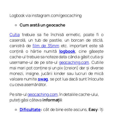
Logbook via instagram.com/geocaching
Cum arată un geocache
Cutia
trebuie sa fie închisă ermetic, poate fi o
caserolă, un tub de pastile, un borcan de sticlă,
canistră de
film de 35mm
etc. important este să
conțină o hârtie numită
logbook
, cine găsește
cache-ul trebuie sa noteze data când a găsit cutia și
username-ul de pe site-ul
geocaching.com
. Cutiile
mai mari pot conține și un pix (creion) dar și diverse
monezi, insigne, jucării kinder sau lucruri de mică
valoare numite
swag
, se pot lua dacă sunt înlocuite
cu ceva asemănător.
Pe site-ul
geocaching.com
, în detaliile cache-ului,
puteți găsi câteva
informații
:
Dificultate
:
cât de bine este ascuns,
Easy
: îți