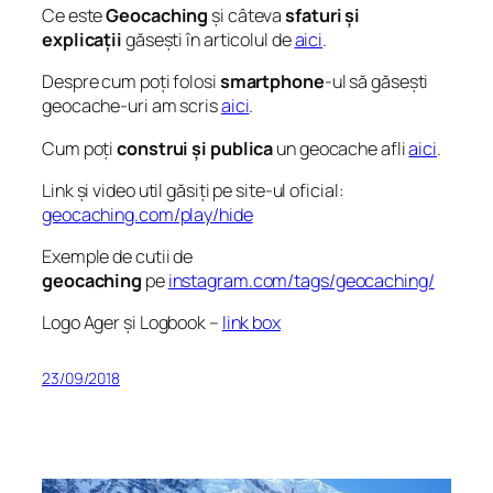
Ce este
Geocaching
și câteva
sfaturi și
explicații
găsești în articolul de
aici
.
Despre cum poți folosi
smartphone
-ul să găsești
geocache-uri am scris
aici
.
Cum poți
construi și publica
un geocache afli
aici
.
Link și video util găsiți pe site-ul oficial:
geocaching.com/play/hide
Exemple de cutii de
geocaching
pe
instagram.com/tags/geocaching/
Logo Ager și Logbook –
link box
23/09/2018