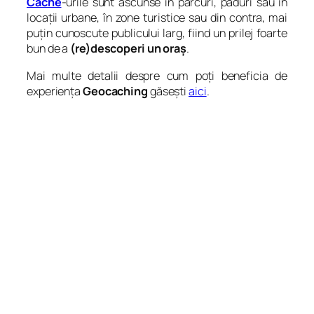
Cache
-urile sunt ascunse în parcuri, păduri sau în
locații urbane, în zone turistice sau din contra, mai
puțin cunoscute publicului larg, fiind un prilej foarte
bun de a
(re)descoperi un oraș
.
Mai multe detalii despre cum poți beneficia de
experiența
Geocaching
găsești
aici
.