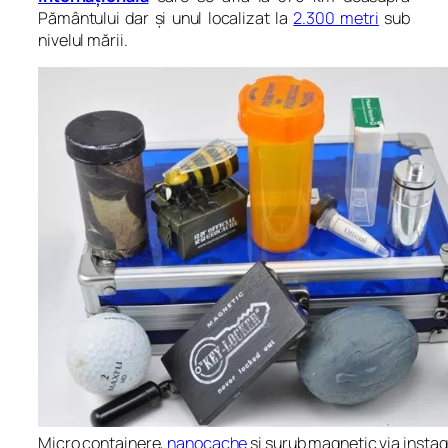
Pământului dar și unul localizat la
2.300 metri
sub
nivelul mării.
Micro containere,
nanocache
și șurub magnetic via inst