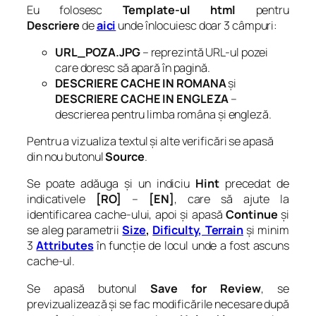
Eu folosesc
Template-ul html
pentru
Descriere
de
aici
unde înlocuiesc doar 3 câmpuri:
URL_POZA.JPG
– reprezintă URL-ul pozei
care doresc să apară în pagină.
DESCRIERE CACHE IN ROMANA
și
DESCRIERE CACHE IN ENGLEZA
–
descrierea pentru limba româna și engleză.
Pentru a vizualiza textul și alte verificări se apasă
din nou butonul
Source
.
Se poate adăuga și un indiciu
Hint
precedat de
indicativele
[RO]
–
[EN]
, care să ajute la
identificarea cache-ului, apoi și apasă
Continue
și
se aleg parametrii
Size
,
Dificulty, Terrain
și minim
3
Attributes
în funcție de locul unde a fost ascuns
cache-ul.
Se apasă butonul
Save for Review
, se
previzualizează și se fac modificările necesare după