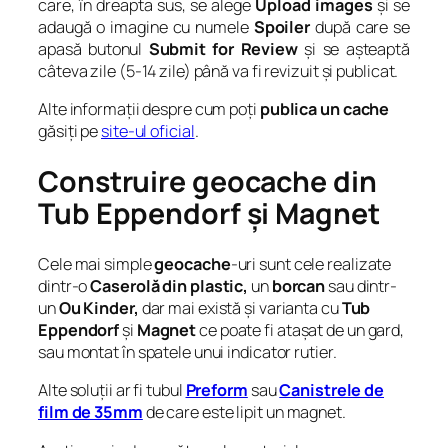
care, în dreapta sus, se alege
Upload images
și se
adaugă o imagine cu numele
Spoiler
după care se
apasă butonul
Submit for Review
și se așteaptă
câteva zile (5-14 zile) până va fi revizuit și publicat.
Alte informații despre cum poți
publica un cache
găsiți pe
site-ul oficial
.
Construire geocache din
Tub Eppendorf și Magnet
Cele mai simple
geocache
-uri sunt cele realizate
dintr-o
Caserolă din plastic,
un
borcan
sau dintr-
un
Ou Kinder,
dar mai există și varianta cu
Tub
Eppendorf
și
Magnet
ce poate fi atașat de un gard,
sau montat în spatele unui indicator rutier.
Alte soluții ar fi tubul
Preform
sau
Canistrele de
film de 35mm
de care este lipit un magnet.