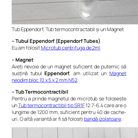
Tub Eppendorf, Tub termocontractabil și un Magnet
– Tubul Eppendorf (Eppendorf Tubes)
Eu am folosit
Microtub centrifuga de 2ml
– Magnet
Aveți nevoie de un magnet suficient de puternic să
susțină tubul
Eppendorf
, am utilizat un
Magnet
neodim bloc 10 x 5 x 2 mm N52
– Tub Termocontractibil
Pentru a prinde magnetul de microtub se folosește
un
Tub termocontractibil tip SR1F
12.7-6.4 care are o
lungime de 1200 mm, suficient pentru 40 de cache-
uri. O altă variantă ar fi să folosiți
bandă izolatoare
.