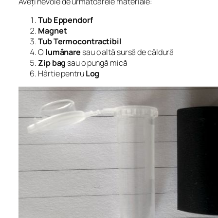
Aveți nevoie de următoarele materiale:
Tub Eppendorf
Magnet
Tub Termocontractibil
O
lumânare
sau o altă sursă de căldură
Zip bag
sau o pungă mică
Hârtie pentru
Log