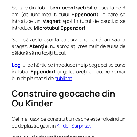
Se taie din tubul
termocontractibil
o bucată de 3
cm (de lungimea tubului
Eppendorf
) în care se
introduce un
Magnet
apoi în tubul de cauciuc se
introduce
Microtubul
Eppendorf
.
Se încălzește ușor la căldura unei lumânări sau la
aragaz.
Atenție
, nu apropiați prea mult de sursa de
căldură să nu topiți tubul.
Log
-ul de hârtie se introduce în zip bag apoi se pune
în tubul
Eppendorf
și gata, aveți un cache numai
bun de plantat și de
publicat
.
Construire geocache din
Ou Kinder
Cel mai ușor de construit un cache este folosind un
ou de plastic găsit în
Kinder Surprise.