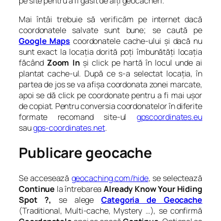
pe site pentru a fi găsit de alți geocacheri.
Mai întâi trebuie să verificăm pe internet dacă
coordonatele salvate sunt bune; se caută pe
Google Maps
coordonatele cache-ului și dacă nu
sunt exact la locația dorită poți îmbunătăți locația
făcând
Zoom In
și click pe hartă în locul unde ai
plantat cache-ul. După ce s-a selectat locația, în
partea de jos se va afișa coordonata zonei marcate,
apoi se dă click pe coordonate pentru a fi mai ușor
de copiat. Pentru conversia coordonatelor în diferite
formate recomand site-ul
gpscoordinates.eu
sau
gps-coordinates.net
.
Publicare geocache
Se accesează
geocaching.com/hide
, se selectează
Continue
la întrebarea
Already Know Your Hiding
Spot ?,
se alege
Categoria de Geocache
(Traditional, Multi-cache, Mystery …), se confirmă