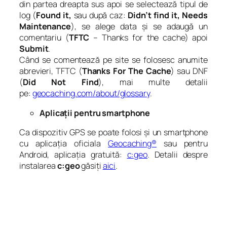
din partea dreapta sus apoi se selectează tipul de
log (
Found it,
sau după caz:
Didn’t find it, Needs
Maintenance
), se alege data și se adaugă un
comentariu (
TFTC
– Thanks for the cache) apoi
Submit
.
Când se comentează pe site se folosesc anumite
abrevieri, TFTC (
Thanks For The Cache
) sau DNF
(
Did Not Find
), mai multe detalii
pe:
geocaching.com/about/glossary
.
Aplicații pentru smartphone
Ca dispozitiv GPS se poate folosi și un smartphone
cu aplicația oficiala
Geocaching®
sau pentru
Android, aplicația gratuită:
c:geo
. Detalii despre
instalarea
c:geo
găsiți
aici
.