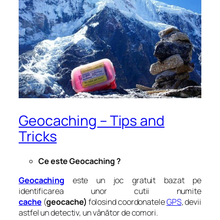
Geocaching – Tips and
Tricks
Ce este Geocaching ?
Geocaching
este un joc gratuit bazat pe
identificarea unor cutii numite
cache
(
geocache)
folosind coordonatele
GPS
, devii
astfel un detectiv, un vânător de comori.