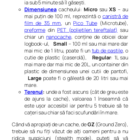
ia sub 5 minute să îl găsești.
Dimensiunea
cacheului:
Micro
sau
XS
– au
mai puțin de 100 ml, reprezintă o
canistră de
film de 35 mm
, un
Pico Tube
(Microtube),
preforme
din
PET (polietilen tereftalat)
sau
chiar un
nanocache
, conține de obicei doar
logbook-ul,
Small
–
100 ml sau mai mare dar
mai mic de 1 litru
,
poate fi un
tub de pastile
, o
cutie de plastic (caserolă),
Regular
: 1L sau
mai mare dar mai mic de 20L, un container din
plastic de dimensiunea unei cutii de pantofi,
Large
poate fi o găleată de 20 litri sau mai
mare.
Terenul
:
unde a fost ascuns (cât de greu este
de ajuns la cache), valoarea 1 înseamnă că
este ușor accesibil iar pentru 5 trebuie să te
cațeri sau chiar să faci scufundări în mare.
Când vă apropiați de un cache, de
GZ
(Ground Zero),
trebuie să nu fiți văzut de alți oameni pentru a nu
ridica suspiciuni (
stealth mode
), puteți să vă