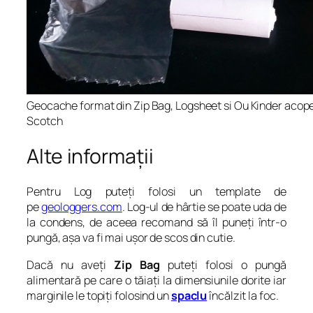
Geocache format din Zip Bag, Logsheet si Ou Kinder acope
Scotch
Alte informații
Pentru Log puteți folosi un template de
pe
geologgers.com
. Log-ul de hârtie se poate uda de
la condens, de aceea recomand să îl puneți într-o
pungă, așa va fi mai ușor de scos din cutie.
Dacă nu aveți
Zip Bag
puteți folosi o pungă
alimentară pe care o tăiați la dimensiunile dorite iar
marginile le topiți folosind un
spaclu
încălzit la foc.