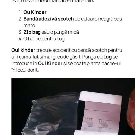
Aveți nevoie de următoarele materiale:
Ou Kinder
Bandă adezivă scotch
de culoare neagră sau
maro
Zip bag
sau o pungă mică
O hârtie pentru Log
Oul kinder
trebuie acoperit cu bandă scotch pentru
a fi camuflat și mai greu de găsit. Punga cu
Log
se
introduce în
Oul Kinder
și se poate planta cache-ul
în locul dorit.