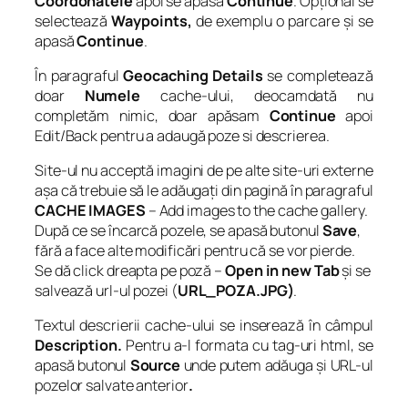
Coordonatele
apoi se apasă
Continue
. Opțional se
selectează
Waypoints,
de exemplu o parcare și se
apasă
Continue
.
În paragraful
Geocaching Details
se completează
doar
Numele
cache-ului, deocamdată nu
completăm nimic, doar apăsam
Continue
apoi
Edit/Back pentru a adaugă poze si descrierea.
Site-ul nu acceptă imagini de pe alte site-uri externe
așa că trebuie să le adăugați din pagină în paragraful
CACHE IMAGES
–
Add images to the cache gallery
.
După ce se încarcă pozele, se apasă butonul
Save
,
fără a face alte modificări pentru că se vor pierde.
Se dă click dreapta pe poză –
Open in new Tab
și se
salvează url-ul pozei (
URL_POZA.JPG)
.
Textul descrierii cache-ului se inserează în câmpul
Description.
Pentru a-l formata cu tag-uri html, se
apasă butonul
Source
unde putem adăuga și URL-ul
pozelor salvate anterior
.