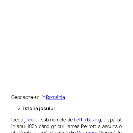
Geocache-uri în
România
Istoria jocului
Ideea
jocului
, sub numele de
Letterboxing
, a apărut
în anul 1854 când ghidul James Perrott a ascuns o
sticlă într-o zonă sălbatică din
Dartmoor
(Anglia). În