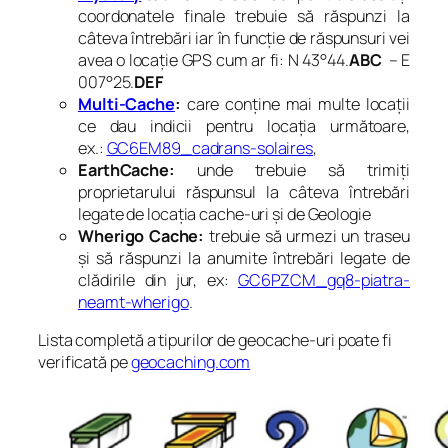
coordonatele finale trebuie să răspunzi la
câteva întrebări iar în funcție de răspunsuri vei
avea o locație GPS cum ar fi: N 43°44.
ABC
– E
007°25.
DEF
Multi-Cache
:
care conține mai multe locații
ce dau indicii pentru locația următoare,
ex.:
GC6EM89_cadrans-solaires
,
EarthCache:
unde trebuie să trimiți
proprietarului răspunsul la câteva întrebări
legate de locația cache-uri și de Geologie
Wherigo Cache:
trebuie să urmezi un traseu
și să răspunzi la anumite întrebări legate de
clădirile din jur, ex:
GC6PZCM_gq8-piatra-
neamt-wherigo
.
Lista completă a tipurilor de geocache-uri poate fi
verificată pe
geocaching.com