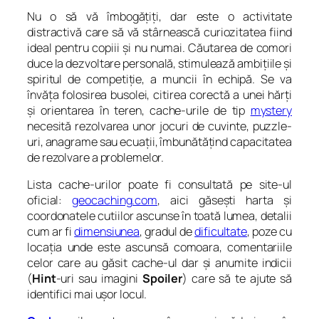
Nu o să vă îmbogățiți, dar este o activitate
distractivă care să vă stârnească curiozitatea fiind
ideal pentru copiii și nu numai. Căutarea de comori
duce la dezvoltare personală, stimulează ambițiile și
spiritul de competiție, a muncii în echipă. Se va
învăța folosirea busolei, citirea corectă a unei hărți
și orientarea în teren, cache-urile de tip
mystery
necesită rezolvarea unor jocuri de cuvinte, puzzle-
uri, anagrame sau ecuații, îmbunătățind capacitatea
de rezolvare a problemelor.
Lista cache-urilor poate fi consultată pe site-ul
oficial:
geocaching.com
, aici găsești harta și
coordonatele cutiilor ascunse în toată lumea, detalii
cum ar fi
dimensiunea
, gradul de
dificultate
, poze cu
locația unde este ascunsă comoara, comentariile
celor care au găsit cache-ul dar și anumite indicii
(
Hint
-uri sau imagini
Spoiler
) care să te ajute să
identifici mai ușor locul.