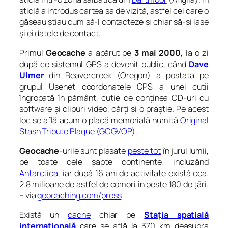
sticlă a introdus cartea sa de vizită, astfel cei care o
găseau știau cum să-l contacteze și chiar să-și lase
și ei datele de contact.
Primul
Geocache
a apărut pe
3 mai 2000,
la o zi
după ce sistemul GPS a devenit public, când
Dave
Ulmer
din Beavercreek (Oregon) a postata pe
grupul Usenet coordonatele GPS a unei cutii
îngropată în pământ, cutie ce conținea CD-uri cu
software și clipuri video, cărți și o praștie. Pe acest
loc se află acum o placă memorială numită
Original
Stash Tribute Plaque (GCGVOP)
.
Geocache
-urile sunt plasate
peste tot
în jurul lumii,
pe toate cele șapte continente, incluzând
Antarctica
, iar după 16 ani de activitate există cca.
2.8 milioane de astfel de comori în peste 180 de țări.
– via
geocaching.com/press
Există un
cache
chiar pe
Stația spatială
internațională
care se află la 370 km deasupra