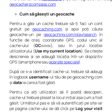
geocacherscompass.com
Cum să găsești un geocache
Pentru a găsi un cache trebuie să-ți faci un cont
gratuit pe
geocaching.com
și apoi poți căuta
geocache-uri pe
geocaching.com/play/search
în
funcție de oraș, coordonate GPS, codul unic al
cache-ului (
GC
xxxxx), sau în jurul locației
utilizatorului (
Use my current location
). Se citește
descrierea și se adaugă locația într-un dispozitiv
GPS (smartphone sau
aparate speciale
).
După ce s-a identificat cache-ul, trebuie să adaugi
în logbook
username
-ul tău de pe geocaching.com
și
data
la care a fost găsit.
Pentru ca alți utilizatori să îl poată descoperi,
cache-ul trebuie plasat la locul inițial așa cum a fost
găsit. Următorul pas e să vă autentificați pe site iar
pe pagina cache-ului se dă click pe
Log your visit