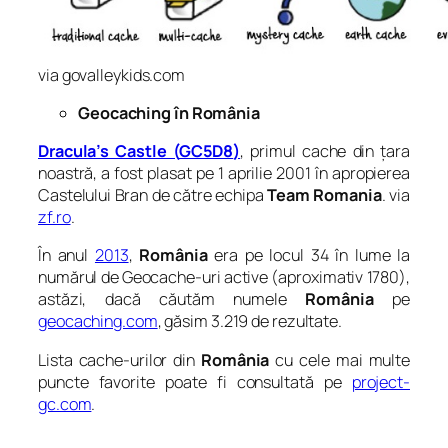
via govalleykids.com
Geocaching în România
Dracula’s Castle (
GC5D8
)
, primul cache din țara
noastră, a fost plasat pe 1 aprilie 2001 în apropierea
Castelului Bran de către echipa
Team Romania
.
via
zf.ro
.
În anul
2013
,
România
era pe locul 34 în lume la
numărul de Geocache-uri active (aproximativ 1780),
astăzi, dacă căutăm numele
România
pe
geocaching.com
, găsim 3.219 de rezultate.
Lista cache-urilor din
România
cu cele mai multe
puncte favorite poate fi consultată pe
project-
gc.com
.