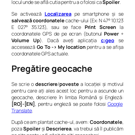
locul unde se află cutia pentru a o folosi ca
Spoiler
.
Se activează
Localizarea
pe smartphone și se
salvează coordonatele
cache-ului (Ex: N 47° 10.123
E 027° 35.123), sau se face
Print Screen
la
coordonatele GPS de pe ecran (butonul
Power
+
Volume
Up
). Dacă aveți aplicația
c:geo
se
accesează
Go To -> My location
pentru a se afișa
coordonatele GPS actuale.
Pregătire geocache
Se scrie o
descriere
/
poveste
a locației și motivul
pentru care ați ales acest loc pentru a ascunde un
geocache, descriere în limba Română și Engleză:
[RO]-[EN]
, pentru engleză se poate folosi
Google
Translate
.
După ce am plantat cache-ul, avem:
Coordonatele
,
poza
Spoiler
și
Descrierea
, va trebui să îl publicăm