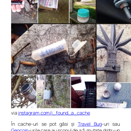
via
instagram.com/i_found_a_cache
În cache-uri se pot găsi și
Travel Bug
-uri sau
Geocoin
-urile care au scopul de a fi mutate dintr-un