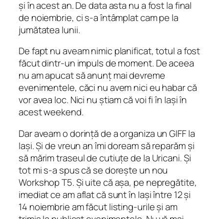
și în acest an. De data asta nu a fost la final
de noiembrie, ci s-a întâmplat cam pe la
jumătatea lunii.
De fapt nu aveam nimic planificat, totul a fost
făcut dintr-un impuls de moment. De aceea
nu am apucat să anunț mai devreme
evenimentele, căci nu avem nici eu habar că
vor avea loc. Nici nu știam că voi fi în Iași în
acest weekend.
Dar aveam o dorință de a organiza un GIFF la
Iași. Și de vreun an îmi doream să reparăm și
să mărim traseul de cutiuțe de la Uricani. Și
tot mi s-a spus că se dorește un nou
Workshop T5. Și uite că așa, pe nepregătite,
imediat ce am aflat că sunt în Iași între 12 și
14 noiembrie am făcut listing-urile și am
trimis la publicat evenimentele. Nu vă mai