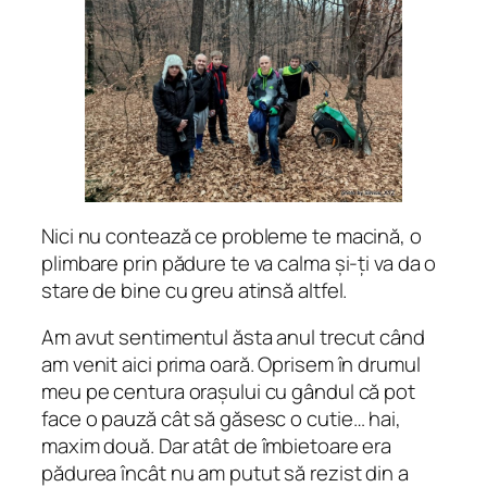
Nici nu contează ce probleme te macină, o
plimbare prin pădure te va calma și-ți va da o
stare de bine cu greu atinsă altfel.
Am avut sentimentul ăsta anul trecut când
am venit aici prima oară. Oprisem în drumul
meu pe centura orașului cu gândul că pot
face o pauză cât să găsesc o cutie… hai,
maxim două. Dar atât de îmbietoare era
pădurea încât nu am putut să rezist din a