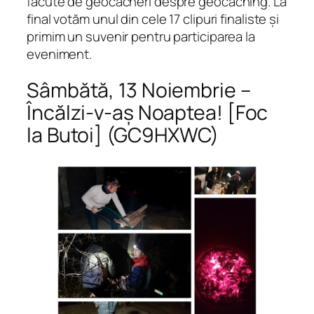
făcute de geocacheri despre geocaching. La
final votăm unul din cele 17 clipuri finaliste și
primim un suvenir pentru participarea la
eveniment.
Sâmbătă, 13 Noiembrie –
Încălzi-v-aș Noaptea! [Foc
la Butoi] (GC9HXWC)