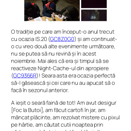
O tradiție pe care am început-o anul trecut
cu ocazia IS.20 (
GC8Z0G0
) și am continuat-
o cu vreo două alte evenimente următoare,
nu se putea să nu revină și în acest
noiembrie. Mai ales că era și timpul să se
reactiveze Night-Cache-ul din apropiere
(
GC9366R
)! Seara asta era ocazia perfectă
să-l găsească și cei care nu au apucat să o
facă în sezonul anterior.
A ieșit o seară faină de tot! Am avut desigur
[Foc la Butoi], am făcut cartofi în jar, am
mâncat plăcinte, am rezolvat mistere cu pixul
pe hârtie, am căutat cutii noaptea prin