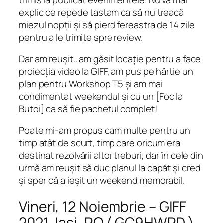
explic ce repede tastam ca să nu treacă
miezul nopții și să pierd fereastra de 14 zile
pentru a le trimite spre review.
Dar am reușit.. am găsit locație pentru a face
proiecția video la GIFF, am pus pe hârtie un
plan pentru Workshop T5 și am mai
condimentat weekendul și cu un [Foc la
Butoi] ca să fie pachetul complet!
Poate mi-am propus cam multe pentru un
timp atât de scurt, timp care oricum era
destinat rezolvării altor treburi, dar în cele din
urmă am reușit să duc planul la capăt și cred
și sper că a ieșit un weekend memorabil.
Vineri, 12 Noiembrie – GIFF
2021, Iași, RO ( GC9HWPD )