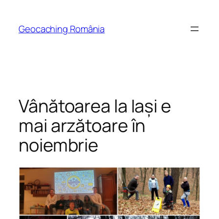
Skip
to
Geocaching România
content
Vânătoarea la Iași e
mai arzătoare în
noiembrie