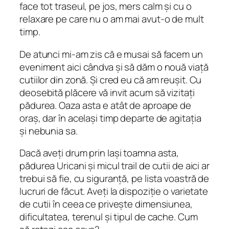
face tot traseul, pe jos, mers calm și cu o
relaxare pe care nu o am mai avut-o de mult
timp.
De atunci mi-am zis că e musai să facem un
eveniment aici cândva și să dăm o nouă viață
cutiilor din zonă. Și cred eu că am reușit. Cu
deosebită plăcere vă invit acum să vizitați
pădurea. Oaza asta e atât de aproape de
oraș, dar în același timp departe de agitația
și nebunia sa.
Dacă aveți drum prin Iași toamna asta,
pădurea Uricani și micul trail de cutii de aici ar
trebui să fie, cu siguranță, pe lista voastră de
lucruri de făcut. Aveți la dispoziție o varietate
de cutii în ceea ce privește dimensiunea,
dificultatea, terenul și tipul de cache. Cum