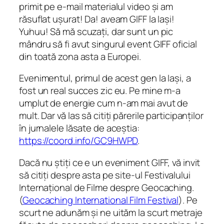
primit pe e-mail materialul video și am
răsuflat ușurat! Da! aveam GIFF la Iași!
Yuhuu! Să mă scuzați, dar sunt un pic
mândru să fi avut singurul event GIFF oficial
din toată zona asta a Europei.
Evenimentul, primul de acest gen la Iași, a
fost un real succes zic eu. Pe mine m-a
umplut de energie cum n-am mai avut de
mult. Dar vă las să citiți părerile participanților
în jurnalele lăsate de aceștia:
https://coord.info/GC9HWPD
.
Dacă nu știți ce e un eveniment GIFF, vă invit
să citiți despre asta pe site-ul
Festivalului
Internațional de Filme despre Geocaching
.
(
Geocaching International Film Festival
). Pe
scurt ne adunăm și ne uităm la scurt metraje