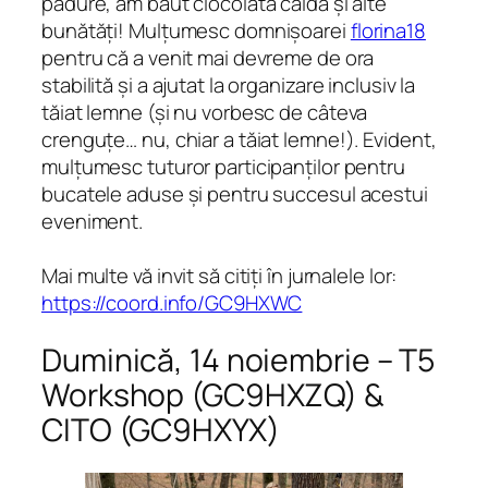
pădure, am băut ciocolată caldă și alte
bunătăți! Mulțumesc domnișoarei
florina18
pentru că a venit mai devreme de ora
stabilită și a ajutat la organizare inclusiv la
tăiat lemne (și nu vorbesc de câteva
crenguțe… nu, chiar a tăiat lemne!). Evident,
mulțumesc tuturor participanților pentru
bucatele aduse și pentru succesul acestui
eveniment.
Mai multe vă invit să citiți în jurnalele lor:
https://coord.info/GC9HXWC
Duminică, 14 noiembrie – T5
Workshop (GC9HXZQ) &
CITO (GC9HXYX)