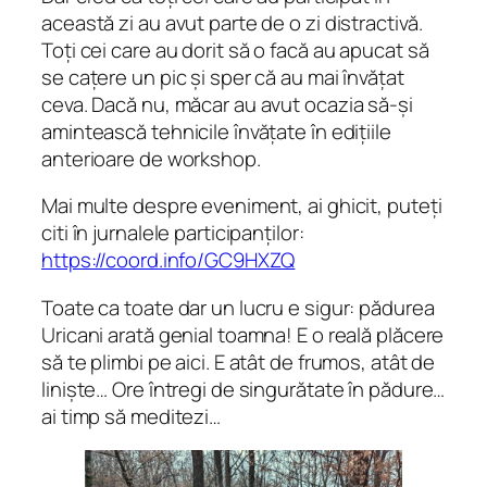
această zi au avut parte de o zi distractivă.
Toți cei care au dorit să o facă au apucat să
se cațere un pic și sper că au mai învățat
ceva. Dacă nu, măcar au avut ocazia să-și
amintească tehnicile învățate în edițiile
anterioare de workshop.
Mai multe despre eveniment, ai ghicit, puteți
citi în jurnalele participanților:
https://coord.info/GC9HXZQ
Toate ca toate dar un lucru e sigur: pădurea
Uricani arată genial toamna! E o reală plăcere
să te plimbi pe aici. E atât de frumos, atât de
liniște… Ore întregi de singurătate în pădure…
ai timp să meditezi…