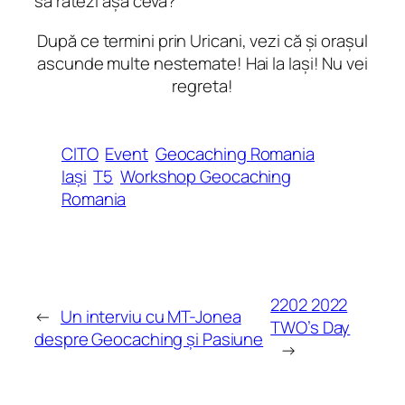
să ratezi așa ceva?
După ce termini prin Uricani, vezi că și orașul
ascunde multe nestemate! Hai la Iași! Nu vei
regreta!
CITO
Event
Geocaching Romania
Iași
T5
Workshop Geocaching
Romania
2202 2022
←
Un interviu cu MT-Jonea
TWO’s Day
despre Geocaching și Pasiune
→