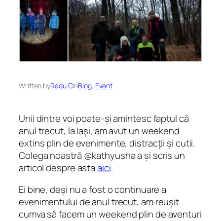
Written by
Radu C
in
Blog
, 
Event
Unii dintre voi poate-și amintesc faptul că
anul trecut, la Iași, am avut un weekend
extins plin de evenimente, distracții și cutii.
Colega noastră @kathyusha a și scris un
articol despre asta
aici
.
Ei bine, deși nu a fost o continuare a
evenimentului de anul trecut, am reușit
cumva să facem un weekend plin de aventuri