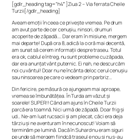
[gdlr_heading tag=”h4″ ]Ziua 2 – Via ferrata Cheile
Turzii[/gdlr_heading]
Aveam emoții în ceea ce privește vremea. Pe drum
am avut parte de cer cenușiu, ninsori, drumuri
acoperite de zăpadă…. Dar eram în misiune, mergem
mai departe! După ora 8, adică la o oră mai decentă,
am sunat să cerem informații despre traseu. Totul
era ok, cablul e întreg, nu sunt probleme cu zăpada,
dar era anunțat vânt puternic. Ei nah, ne descurcăm
noi cu vântul! Doar nu ne încânta deloc cerul cenușiu
sau ninsoarea pe care o vedeam prin parbriz…
Din fericire, pe măsură ce ajungeam mai aproape,
vremea se îmbunătățea. În Turda am văzut și
soarele! SUPER!! Când am ajuns în Cheile Turzii
parcă era toamnă. Nici urmă de zăpadă. Doar frig și
ud… Ne-am luat rucsacii și am plecat, căci era deja
târziu și ne aventuram în necunoscut! Voiam să
terminăm pe lumină. Dacă în Suhard nu eram siguri
pe unde să mergem fiindcă traseul e nou și nu s-au