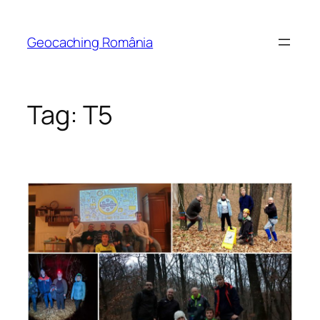
Skip
to
Geocaching România
content
Tag:
T5