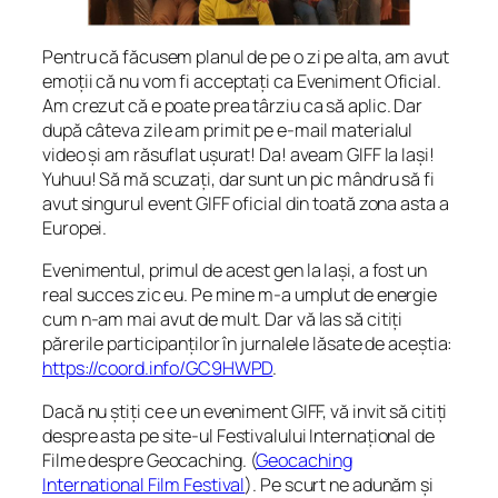
Pentru că făcusem planul de pe o zi pe alta, am avut
emoții că nu vom fi acceptați ca Eveniment Oficial.
Am crezut că e poate prea târziu ca să aplic. Dar
după câteva zile am primit pe e-mail materialul
video și am răsuflat ușurat! Da! aveam GIFF la Iași!
Yuhuu! Să mă scuzați, dar sunt un pic mândru să fi
avut singurul event GIFF oficial din toată zona asta a
Europei.
Evenimentul, primul de acest gen la Iași, a fost un
real succes zic eu. Pe mine m-a umplut de energie
cum n-am mai avut de mult. Dar vă las să citiți
părerile participanților în jurnalele lăsate de aceștia:
https://coord.info/GC9HWPD
.
Dacă nu știți ce e un eveniment GIFF, vă invit să citiți
despre asta pe site-ul
Festivalului Internațional de
Filme despre Geocaching
. (
Geocaching
International Film Festival
). Pe scurt ne adunăm și