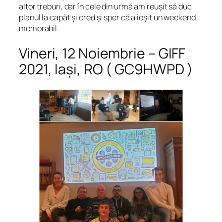
altor treburi, dar în cele din urmă am reușit să duc
planul la capăt și cred și sper că a ieșit un weekend
memorabil.
Vineri, 12 Noiembrie – GIFF
2021, Iași, RO ( GC9HWPD )