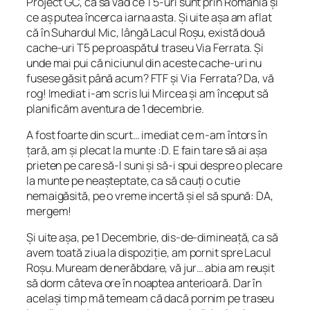
Project GC, ca să văd ce T5-uri sunt prin România și
ce aș putea încerca iarna asta. Și uite așa am aflat
că în Suhardul Mic, lângă Lacul Roșu, există două
cache-uri T5 pe proaspătul traseu Via Ferrata. Și
unde mai pui că niciunul din aceste cache-uri nu
fusese găsit până acum? FTF și Via Ferrata? Da, vă
rog! Imediat i-am scris lui Mircea și am început să
planificăm aventura de 1 decembrie.
A fost foarte din scurt… imediat ce m-am întors în
țară, am și plecat la munte :D. E fain tare să ai așa
prieten pe care să-l suni și să-i spui despre o plecare
la munte pe neașteptate, ca să cauți o cutie
nemaigăsită, pe o vreme incertă și el să spună:
DA,
mergem!
Și uite așa, pe 1 Decembrie, dis-de-dimineață, ca să
avem toată ziua la dispoziție, am pornit spre Lacul
Roșu. Muream de nerăbdare, vă jur… abia am reușit
să dorm câteva ore în noaptea anterioară. Dar în
același timp mă temeam că dacă pornim pe traseu