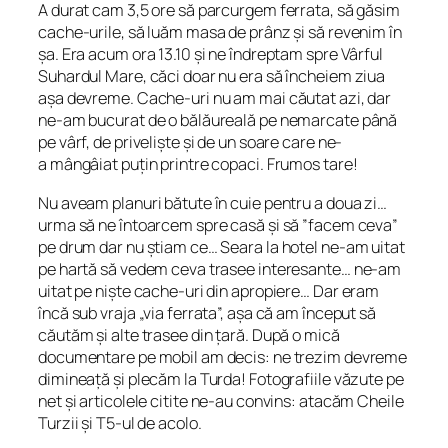
A durat cam 3,5 ore să parcurgem ferrata, să găsim
cache-urile, să luăm masa de prânz și să revenim în
șa. Era acum ora 13.10 și ne îndreptam spre Vârful
Suhardul Mare, căci doar nu era să încheiem ziua
așa devreme. Cache-uri nu am mai căutat azi, dar
ne-am bucurat de o bălăureală pe nemarcate până
pe vârf, de priveliște și de un soare care ne-
a mângâiat puțin printre copaci. Frumos tare!
Nu aveam planuri bătute în cuie pentru a doua zi…
urma să ne întoarcem spre casă și să ”facem ceva”
pe drum dar nu știam ce… Seara la hotel ne-am uitat
pe hartă să vedem ceva trasee interesante… ne-am
uitat pe niște cache-uri din apropiere… Dar eram
încă sub vraja „via ferrata”, așa că am început să
căutăm și alte trasee din țară. După o mică
documentare pe mobil am decis: ne trezim devreme
dimineață și plecăm la Turda! Fotografiile văzute pe
net și articolele citite ne-au convins: atacăm Cheile
Turzii și T5-ul de acolo.