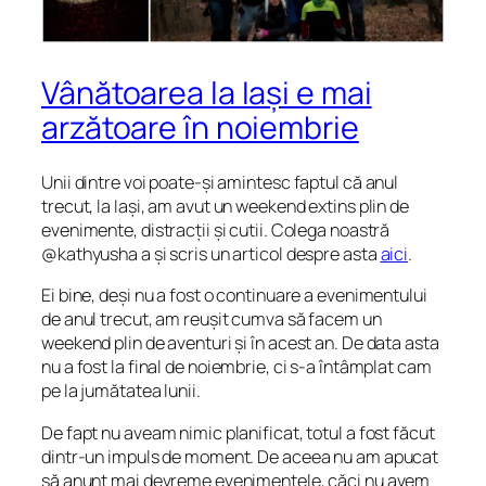
Vânătoarea la Iași e mai
arzătoare în noiembrie
Unii dintre voi poate-și amintesc faptul că anul
trecut, la Iași, am avut un weekend extins plin de
evenimente, distracții și cutii. Colega noastră
@kathyusha a și scris un articol despre asta
aici
.
Ei bine, deși nu a fost o continuare a evenimentului
de anul trecut, am reușit cumva să facem un
weekend plin de aventuri și în acest an. De data asta
nu a fost la final de noiembrie, ci s-a întâmplat cam
pe la jumătatea lunii.
De fapt nu aveam nimic planificat, totul a fost făcut
dintr-un impuls de moment. De aceea nu am apucat
să anunț mai devreme evenimentele, căci nu avem