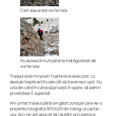
Cam așa arată via ferrata
Nu durează mult până te îndrăgostești de
via ferrata
Traseul este minunat! Foarte bine executat, cu
destule trepte artificiale cât să traversezi ușor. Nu
uita din când în când să privești în spate, să admiri
priveliștea! E superbă!
Am urmat traseul până am găsit zona pe care ne-o
prezenta fotografia SPOILER din listing-ul cache-
ului. Aici ne-am apucat să căutăm prin pietre și