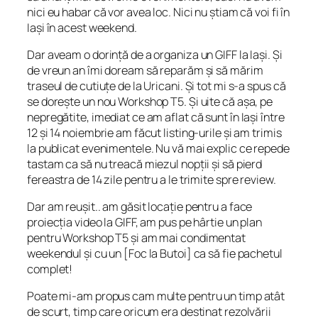
nici eu habar că vor avea loc. Nici nu știam că voi fi în
Iași în acest weekend.
Dar aveam o dorință de a organiza un GIFF la Iași. Și
de vreun an îmi doream să reparăm și să mărim
traseul de cutiuțe de la Uricani. Și tot mi s-a spus că
se dorește un nou Workshop T5. Și uite că așa, pe
nepregătite, imediat ce am aflat că sunt în Iași între
12 și 14 noiembrie am făcut listing-urile și am trimis
la publicat evenimentele. Nu vă mai explic ce repede
tastam ca să nu treacă miezul nopții și să pierd
fereastra de 14 zile pentru a le trimite spre review.
Dar am reușit.. am găsit locație pentru a face
proiecția video la GIFF, am pus pe hârtie un plan
pentru Workshop T5 și am mai condimentat
weekendul și cu un [Foc la Butoi] ca să fie pachetul
complet!
Poate mi-am propus cam multe pentru un timp atât
de scurt, timp care oricum era destinat rezolvării