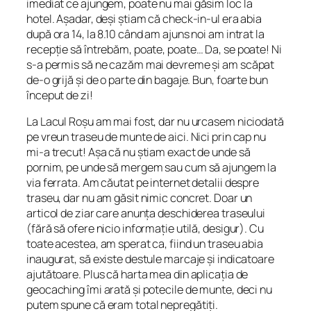
imediat ce ajungem, poate nu mai găsim loc la
hotel. Așadar, deși știam că check-in-ul era abia
după ora 14, la 8.10 când am ajuns noi am intrat la
recepție să întrebăm, poate, poate… Da, se poate! Ni
s-a permis să ne cazăm mai devreme și am scăpat
de-o grijă și de o parte din bagaje. Bun, foarte bun
început de zi!
La Lacul Roșu am mai fost, dar nu urcasem niciodată
pe vreun traseu de munte de aici. Nici prin cap nu
mi-a trecut! Așa că nu știam exact de unde să
pornim, pe unde să mergem sau cum să ajungem la
via ferrata. Am căutat pe internet detalii despre
traseu, dar nu am găsit nimic concret. Doar un
articol de ziar care anunța deschiderea traseului
(fără să ofere nicio informație utilă, desigur). Cu
toate acestea, am sperat ca, fiind un traseu abia
inaugurat, să existe destule marcaje și indicatoare
ajutătoare. Plus că harta mea din aplicația de
geocaching îmi arată și potecile de munte, deci nu
putem spune că eram total nepregătiți.