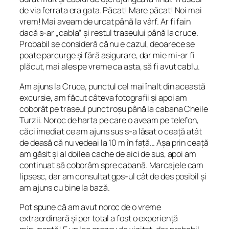
de via ferrata era gata. Păcat! Mare păcat! Noi mai
vrem! Mai aveam de urcat până la vârf. Ar fi fain
dacă s-ar „cabla” și restul traseului până la cruce.
Probabil se consideră că nu e cazul, deoarece se
poate parcurge și fără asigurare, dar mie mi-ar fi
plăcut, mai ales pe vreme ca asta, să fi avut cablu.
Am ajuns la Cruce, punctul cel mai înalt din această
excursie, am făcut câteva fotografii și apoi am
coborât pe traseul punct roșu până la cabana Cheile
Turzii. Noroc de harta pe care o aveam pe telefon,
căci imediat ce am ajuns sus s-a lăsat o ceață atât
de deasă că nu vedeai la 10 m în față… Așa prin ceață
am găsit și al doilea cache de aici de sus, apoi am
continuat să coborâm spre cabană. Marcajele cam
lipsesc, dar am consultat gps-ul cât de des posibil și
am ajuns cu bine la bază.
Pot spune că am avut noroc de o vreme
extraordinară și per total a fost o experiență