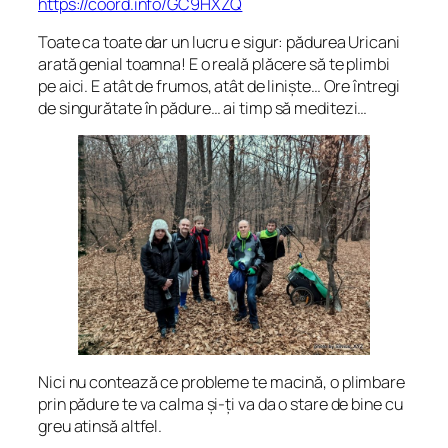
https://coord.info/GC9HXZQ
Toate ca toate dar un lucru e sigur: pădurea Uricani
arată genial toamna! E o reală plăcere să te plimbi
pe aici. E atât de frumos, atât de liniște… Ore întregi
de singurătate în pădure… ai timp să meditezi…
Nici nu contează ce probleme te macină, o plimbare
prin pădure te va calma și-ți va da o stare de bine cu
greu atinsă altfel.