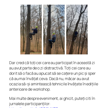
Dar cred că toți cei care au participat în această zi
au avut parte de o zi distractivă. Toți cei care au
dorit să o facă au apucat să se cațere un pic și sper
că au mai învățat ceva. Dacă nu, măcar au avut
ocazia să-și amintească tehnicile învățate în edițiile
anterioare de workshop.
Mai multe despre eveniment, ai ghicit, puteți citi în
jurnalele participanților: