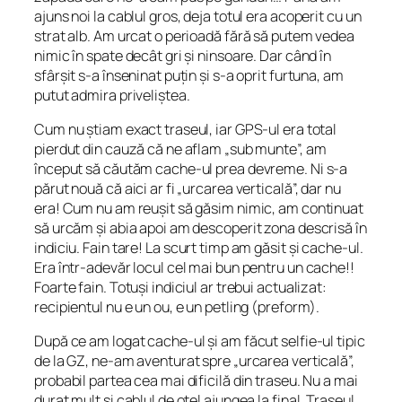
ajuns noi la cablul gros, deja totul era acoperit cu un
strat alb. Am urcat o perioadă fără să putem vedea
nimic în spate decât gri și ninsoare. Dar când în
sfârșit s-a înseninat puțin și s-a oprit furtuna, am
putut admira priveliștea.
Cum nu știam exact traseul, iar GPS-ul era total
pierdut din cauză că ne aflam „sub munte”, am
început să căutăm cache-ul prea devreme. Ni s-a
părut nouă că aici ar fi „urcarea verticală”, dar nu
era! Cum nu am reușit să găsim nimic, am continuat
să urcăm și abia apoi am descoperit zona descrisă în
indiciu. Fain tare! La scurt timp am găsit și cache-ul.
Era într-adevăr locul cel mai bun pentru un cache!!
Foarte fain. Totuși indiciul ar trebui actualizat:
recipientul nu e un ou, e un petling (preform).
După ce am logat cache-ul și am făcut selfie-ul tipic
de la GZ, ne-am aventurat spre „urcarea verticală”,
probabil partea cea mai dificilă din traseu. Nu a mai
durat mult și cablul de oțel ajungea la final. Traseul