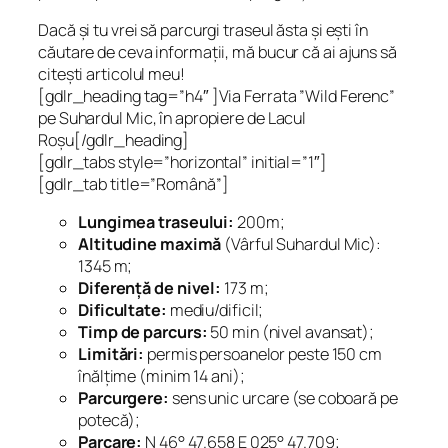
Dacă și tu vrei să parcurgi traseul ăsta și ești în
căutare de ceva informații, mă bucur că ai ajuns să
citești articolul meu!
[gdlr_heading tag=”h4″ ]Via Ferrata ”Wild Ferenc”
pe Suhardul Mic, în apropiere de Lacul
Roșu[/gdlr_heading]
[gdlr_tabs style=”horizontal” initial=”1″]
[gdlr_tab title=”Română”]
Lungimea traseului:
200m;
Altitudine maximă
(Vârful Suhardul Mic):
1345 m;
Diferență de nivel:
173 m;
Dificultate:
mediu/dificil;
Timp de parcurs:
50 min (nivel avansat);
Limitări:
permis persoanelor peste 150 cm
înălțime (minim 14 ani);
Parcurgere:
sens unic urcare (se coboară pe
potecă);
Parcare:
N 46° 47.658 E 025° 47.709;