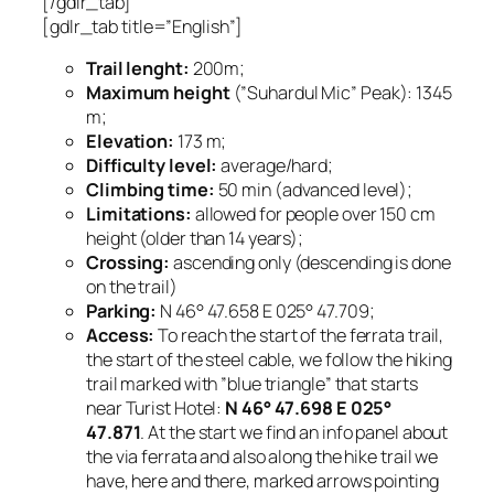
[/gdlr_tab]
[gdlr_tab title=”English”]
Trail lenght:
200m;
Maximum height
(”Suhardul Mic” Peak): 1345
m;
Elevation:
173 m;
Difficulty level:
average/hard;
Climbing time:
50 min (advanced level);
Limitations:
allowed for people over 150 cm
height (older than 14 years);
Crossing:
ascending only (descending is done
on the trail)
Parking:
N 46° 47.658 E 025° 47.709;
Access:
To reach the start of the ferrata trail,
the start of the steel cable, we follow the hiking
trail marked with ”blue triangle” that starts
near Turist Hotel:
N 46° 47.698 E 025°
47.871
. At the start we find an info panel about
the via ferrata and also along the hike trail we
have, here and there, marked arrows pointing