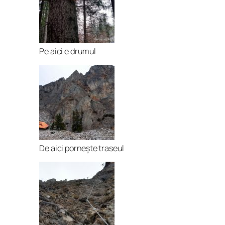
Pe aici e drumul
De aici pornește traseul