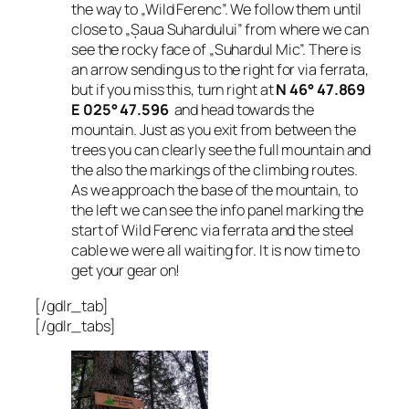
the way to „Wild Ferenc”. We follow them until
close to „
Șaua Suhardului”
from where we can
see the rocky face of „Suhardul Mic”. There is
an arrow sending us to the right for via ferrata,
but if you miss this, turn right at
N 46° 47.869
E 025° 47.596
and head towards the
mountain. Just as you exit from between the
trees you can clearly see the full mountain and
the also the markings of the climbing routes.
As we approach the base of the mountain, to
the left we can see the info panel marking the
start of Wild Ferenc via ferrata and the steel
cable we were all waiting for. It is now time to
get your gear on!
[/gdlr_tab]
[/gdlr_tabs]