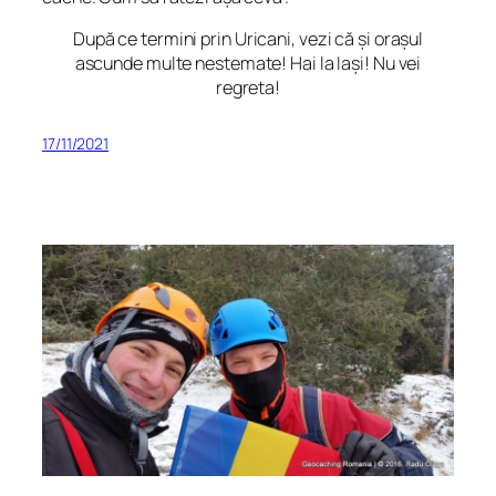
După ce termini prin Uricani, vezi că și orașul
ascunde multe nestemate! Hai la Iași! Nu vei
regreta!
17/11/2021