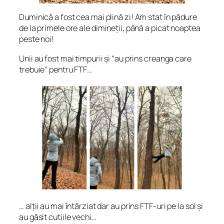
Duminică a fost cea mai plină zi! Am stat în pădure
de la primele ore ale dimineții, până a picat noaptea
peste noi!
Unii au fost mai timpurii și “au prins creanga care
trebuie” pentru FTF…
… alții au mai întârziat dar au prins FTF-uri pe la sol și
au găsit cutiile vechi…