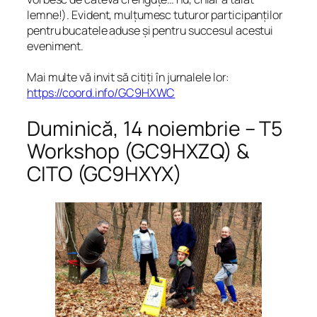
lemne!). Evident, mulțumesc tuturor participanților
pentru bucatele aduse și pentru succesul acestui
eveniment.
Mai multe vă invit să citiți în jurnalele lor:
https://coord.info/GC9HXWC
Duminică, 14 noiembrie – T5
Workshop (GC9HXZQ) &
CITO (GC9HXYX)