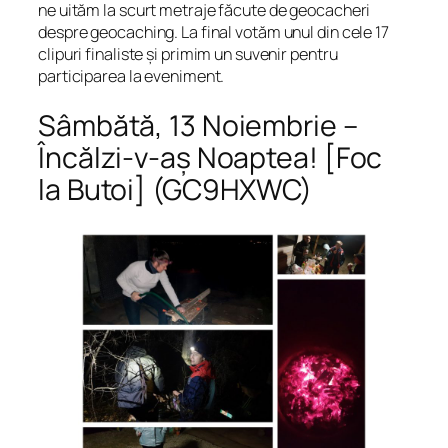
ne uităm la scurt metraje făcute de geocacheri
despre geocaching. La final votăm unul din cele 17
clipuri finaliste și primim un suvenir pentru
participarea la eveniment.
Sâmbătă, 13 Noiembrie –
Încălzi-v-aș Noaptea! [Foc
la Butoi] (GC9HXWC)