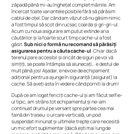
zăpadă până mi-au înghețat complet mâinile. Am
încercat toate variantele posibile fără să părăsim
cablul de oțel. Dar când am văzut că nu găsim nimic
a fost timpul să scot din rucsac coarda și gri-gri-ul.
Acum cu noua asigurare am putut extinde aria
căutărilor și la foarte scurt timp cache-ul a fost
găsit.
Sub nici o formă nu recomand să părăsiți
asigurarea pentru a căuta cache-ul
. Chiar dacă
terenul
pare
accesibil și oricât de siguri pe voi vă
simțiți, se poate întâmpla să alunecați… e destul de
mult până jos! Așadar, e nevoie de echipament
adițional pentru a ajunge în siguranță (asigurat) la
cache. Să aveți asta în vedere când porniti la drum!
După ce am logat fericiți cache-ul și am făcut selfie-
ul tipic, am strâns tot echipamentul și ne-am
continuat drumul pe versant spre partea cea mai
faină din traseu: o urcare verticală, un pod
suspendat minunat și ultimele trepte care necesită
un mic efort suplimentar (dacă ești mai lung de