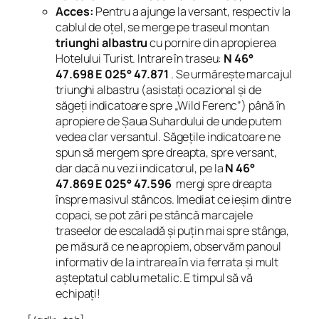
Acces:
Pentru a ajunge la versant, respectiv la
cablul de oțel, se merge pe traseul montan
triunghi albastru
cu pornire din apropierea
Hotelului Turist. Intrare în traseu:
N 46°
47.698 E 025° 47.871
. Se urmărește marcajul
triunghi albastru (asistați ocazional și de
săgeți indicatoare spre „Wild Ferenc”) până în
apropiere de
Șaua Suhardului
de unde putem
vedea clar versantul. Săgețile indicatoare ne
spun să mergem spre dreapta, spre versant,
dar dacă nu vezi indicatorul, pe la
N 46°
47.869 E 025° 47.596
mergi spre dreapta
înspre masivul stâncos. Imediat ce ieșim dintre
copaci, se pot zări pe stâncă marcajele
traseelor de escaladă și puțin mai spre stânga,
pe măsură ce ne apropiem, observăm panoul
informativ de la intrarea în via ferrata și mult
așteptatul cablu metalic. E timpul să vă
echipați!