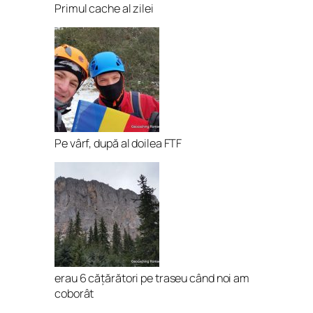
Primul cache al zilei
Pe vârf, după al doilea FTF
erau 6 cățărători pe traseu când noi am
coborât