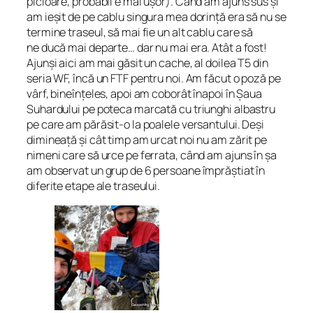
picioare, probabil e mai ușor). Când am ajuns sus și
am ieșit de pe cablu singura mea dorință era să nu se
termine traseul, să mai fie un alt cablu care să
ne ducă mai departe… dar nu mai era. Atât a fost!
Ajunși aici am mai găsit un cache, al doilea T5 din
seria WF, încă un FTF pentru noi. Am făcut o poză pe
vârf, bineînțeles, apoi am coborât înapoi în Șaua
Suhardului pe poteca marcată cu triunghi albastru
pe care am părăsit-o la poalele versantului. Deși
dimineață și cât timp am urcat noi nu am zărit pe
nimeni care să urce pe ferrata, când am ajuns în șa
am observat un grup de 6 persoane împrăștiat în
diferite etape ale traseului.