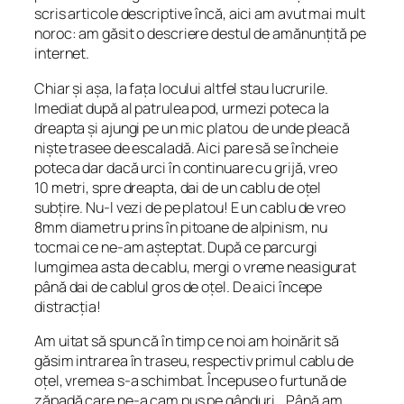
scris articole descriptive încă, aici am avut mai mult
noroc: am găsit o descriere destul de amănunțită pe
internet.
Chiar și așa, la fața locului altfel stau lucrurile.
Imediat după al patrulea pod, urmezi poteca la
dreapta și ajungi pe un mic platou de unde pleacă
niște trasee de escaladă. Aici pare să se încheie
poteca dar dacă urci în continuare cu grijă, vreo
10 metri, spre dreapta, dai de un cablu de oțel
subțire. Nu-l vezi de pe platou! E un cablu de vreo
8mm diametru prins în pitoane de alpinism, nu
tocmai ce ne-am așteptat. După ce parcurgi
lumgimea asta de cablu, mergi o vreme neasigurat
până dai de cablul gros de oțel. De aici începe
distracția!
Am uitat să spun că în timp ce noi am hoinărit să
găsim intrarea în traseu, respectiv primul cablu de
oțel, vremea s-a schimbat. Începuse o furtună de
zăpadă care ne-a cam pus pe gânduri… Până am