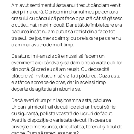
Am avut sentimentul ăsta anul trecut când am venit
aici prima oară. Oprisem în drumul meu pe centura
orașului cu gândul că pot face o pauză cât să găsesc
o cutie… hai, maxim două. Dar atât de îmbietoare era
pădurea încât nu am putut să rezist din a face tot
traseul, pe jos, mers calm și cu o relaxare pe care nu
o am mai avut-o de mult timp.
De atunci mi-am zis că e musai să facem un
eveniment aici cândva și să dăm o nouă viață cutiilor
din zonă. Și cred eu că am reușit. Cu deosebită
plăcere vă invit acum să vizitați pădurea. Oaza asta
e atât de aproape de oraș, dar în același timp
departe de agitația și nebunia sa.
Dacă aveți drum prin Iași toamna asta, pădurea
Uricani și micul trail de cutii de aici ar trebui să fie,
cu siguranță, pe lista voastră de lucruri de făcut.
Aveți la dispoziție o varietate de cutii în ceea ce
privește dimensiunea, dificultatea, terenul și tipul de
cache. Cum să ratezi așa ceva?