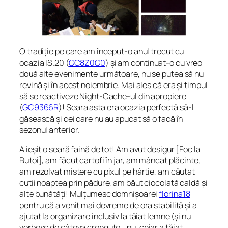
O tradiție pe care am început-o anul trecut cu
ocazia IS.20 (
GC8Z0G0
) și am continuat-o cu vreo
două alte evenimente următoare, nu se putea să nu
revină și în acest noiembrie. Mai ales că era și timpul
să se reactiveze Night-Cache-ul din apropiere
(
GC9366R
)! Seara asta era ocazia perfectă să-l
găsească și cei care nu au apucat să o facă în
sezonul anterior.
A ieșit o seară faină de tot! Am avut desigur [Foc la
Butoi], am făcut cartofi în jar, am mâncat plăcinte,
am rezolvat mistere cu pixul pe hârtie, am căutat
cutii noaptea prin pădure, am băut ciocolată caldă și
alte bunătăți! Mulțumesc domnișoarei
florina18
pentru că a venit mai devreme de ora stabilită și a
ajutat la organizare inclusiv la tăiat lemne (și nu
vorbesc de câteva crenguțe… nu, chiar a tăiat