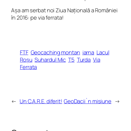
Așa am serbat noi Ziua Națională a României
în 2016: pe via ferrata!
FTF
Geocaching montan
iarna
Lacul
Roșu
Suhardul Mic
T5
Turda
Via
Ferrata
←
Un C.A.R.E. diferit!
GeoDacii`n misiune
→