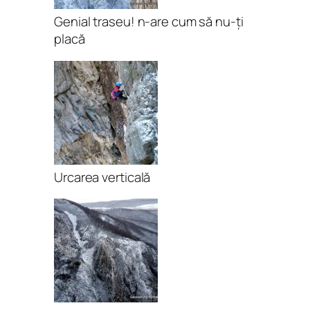
Genial traseu! n-are cum să nu-ți
placă
Urcarea verticală