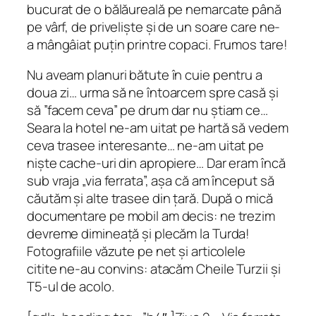
bucurat de o bălăureală pe nemarcate până
pe vârf, de priveliște și de un soare care ne-
a mângâiat puțin printre copaci. Frumos tare!
Nu aveam planuri bătute în cuie pentru a
doua zi… urma să ne întoarcem spre casă și
să ”facem ceva” pe drum dar nu știam ce…
Seara la hotel ne-am uitat pe hartă să vedem
ceva trasee interesante… ne-am uitat pe
niște cache-uri din apropiere… Dar eram încă
sub vraja „via ferrata”, așa că am început să
căutăm și alte trasee din țară. După o mică
documentare pe mobil am decis: ne trezim
devreme dimineață și plecăm la Turda!
Fotografiile văzute pe net și articolele
citite ne-au convins: atacăm Cheile Turzii și
T5-ul de acolo.