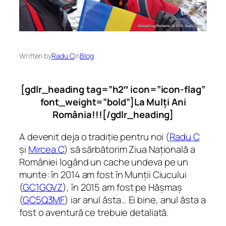
Written by
Radu C
in
Blog
[gdlr_heading tag=”h2″ icon=”icon-flag”
font_weight=”bold”]La Mulți Ani
România!!![/gdlr_heading]
A devenit deja o tradiție pentru noi (
Radu C
și
Mircea.C
) să sărbătorim Ziua Națională a
României logând un cache undeva pe un
munte: în 2014 am fost în Munții Ciucului
(
GC1GGVZ
), în 2015 am fost pe Hășmaș
(
GC5Q3MF
) iar anul ăsta… Ei bine, anul ăsta a
fost o aventură ce trebuie detaliată.