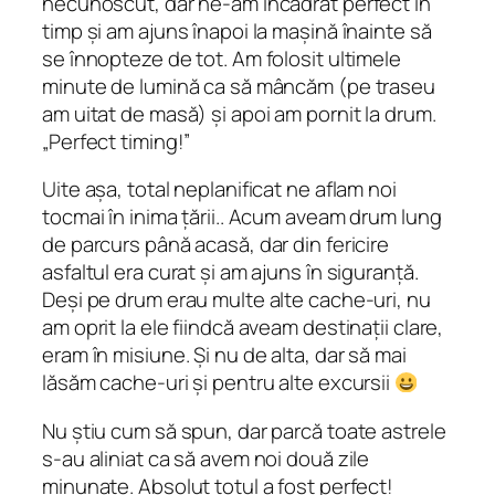
necunoscut, dar ne-am încadrat perfect în
timp și am ajuns înapoi la mașină înainte să
se înnopteze de tot. Am folosit ultimele
minute de lumină ca să mâncăm (pe traseu
am uitat de masă) și apoi am pornit la drum.
„Perfect timing!”
Uite așa, total neplanificat ne aflam noi
tocmai în inima țării.. Acum aveam drum lung
de parcurs până acasă, dar din fericire
asfaltul era curat și am ajuns în siguranță.
Deși pe drum erau multe alte cache-uri, nu
am oprit la ele fiindcă aveam destinații clare,
eram în misiune. Și nu de alta, dar să mai
lăsăm cache-uri și pentru alte excursii
Nu știu cum să spun, dar parcă toate astrele
s-au aliniat ca să avem noi două zile
minunate. Absolut totul a fost perfect!