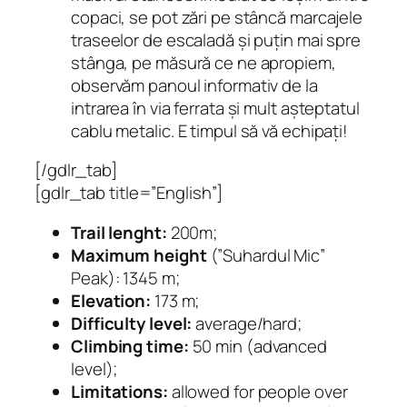
copaci, se pot zări pe stâncă marcajele
traseelor de escaladă și puțin mai spre
stânga, pe măsură ce ne apropiem,
observăm panoul informativ de la
intrarea în via ferrata și mult așteptatul
cablu metalic. E timpul să vă echipați!
[/gdlr_tab]
[gdlr_tab title=”English”]
Trail lenght:
200m;
Maximum height
(”Suhardul Mic”
Peak): 1345 m;
Elevation:
173 m;
Difficulty level:
average/hard;
Climbing time:
50 min (advanced
level);
Limitations:
allowed for people over