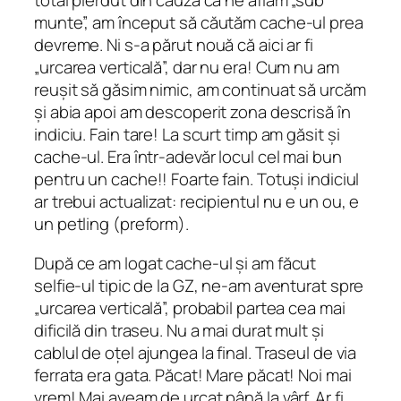
total pierdut din cauză că ne aflam „sub
munte”, am început să căutăm cache-ul prea
devreme. Ni s-a părut nouă că aici ar fi
„urcarea verticală”, dar nu era! Cum nu am
reușit să găsim nimic, am continuat să urcăm
și abia apoi am descoperit zona descrisă în
indiciu. Fain tare! La scurt timp am găsit și
cache-ul. Era într-adevăr locul cel mai bun
pentru un cache!! Foarte fain. Totuși indiciul
ar trebui actualizat: recipientul nu e un ou, e
un petling (preform).
După ce am logat cache-ul și am făcut
selfie-ul tipic de la GZ, ne-am aventurat spre
„urcarea verticală”, probabil partea cea mai
dificilă din traseu. Nu a mai durat mult și
cablul de oțel ajungea la final. Traseul de via
ferrata era gata. Păcat! Mare păcat! Noi mai
vrem! Mai aveam de urcat până la vârf. Ar fi