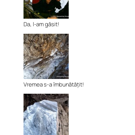
Da, l-am găsit!
Vremea s-a îmbunătățit!