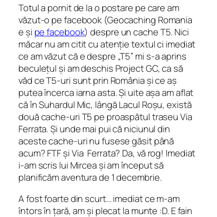
Totul a pornit de la o postare pe care am
văzut-o pe facebook (Geocaching Romania
e și
pe facebook
) despre un cache T5. Nici
măcar nu am citit cu atenție textul ci imediat
ce am văzut că e despre „T5” mi s-a aprins
beculețul și am deschis Project GC, ca să
văd ce T5-uri sunt prin România și ce aș
putea încerca iarna asta. Și uite așa am aflat
că în Suhardul Mic, lângă Lacul Roșu, există
două cache-uri T5 pe proaspătul traseu Via
Ferrata. Și unde mai pui că niciunul din
aceste cache-uri nu fusese găsit până
acum? FTF și Via Ferrata? Da, vă rog! Imediat
i-am scris lui Mircea și am început să
planificăm aventura de 1 decembrie.
A fost foarte din scurt… imediat ce m-am
întors în țară, am și plecat la munte :D. E fain