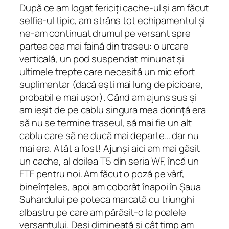
După ce am logat fericiți cache-ul și am făcut
selfie-ul tipic, am strâns tot echipamentul și
ne-am continuat drumul pe versant spre
partea cea mai faină din traseu: o urcare
verticală, un pod suspendat minunat și
ultimele trepte care necesită un mic efort
suplimentar (dacă ești mai lung de picioare,
probabil e mai ușor). Când am ajuns sus și
am ieșit de pe cablu singura mea dorință era
să nu se termine traseul, să mai fie un alt
cablu care să ne ducă mai departe… dar nu
mai era. Atât a fost! Ajunși aici am mai găsit
un cache, al doilea T5 din seria WF, încă un
FTF pentru noi. Am făcut o poză pe vârf,
bineînțeles, apoi am coborât înapoi în Șaua
Suhardului pe poteca marcată cu triunghi
albastru pe care am părăsit-o la poalele
versantului. Deși dimineață și cât timp am