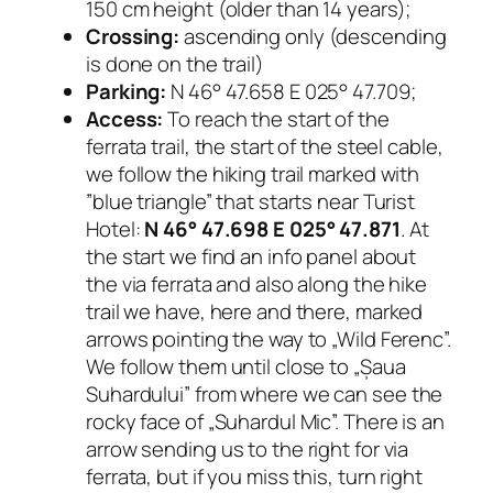
150 cm height (older than 14 years);
Crossing:
ascending only (descending
is done on the trail)
Parking:
N 46° 47.658 E 025° 47.709;
Access:
To reach the start of the
ferrata trail, the start of the steel cable,
we follow the hiking trail marked with
”blue triangle” that starts near Turist
Hotel:
N 46° 47.698 E 025° 47.871
. At
the start we find an info panel about
the via ferrata and also along the hike
trail we have, here and there, marked
arrows pointing the way to „Wild Ferenc”.
We follow them until close to „
Șaua
Suhardului”
from where we can see the
rocky face of „Suhardul Mic”. There is an
arrow sending us to the right for via
ferrata, but if you miss this, turn right