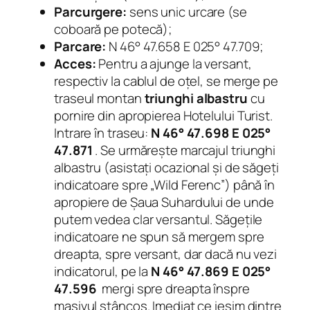
Parcurgere:
sens unic urcare (se
coboară pe potecă);
Parcare:
N 46° 47.658 E 025° 47.709;
Acces:
Pentru a ajunge la versant,
respectiv la cablul de oțel, se merge pe
traseul montan
triunghi albastru
cu
pornire din apropierea Hotelului Turist.
Intrare în traseu:
N 46° 47.698 E 025°
47.871
. Se urmărește marcajul triunghi
albastru (asistați ocazional și de săgeți
indicatoare spre „Wild Ferenc”) până în
apropiere de
Șaua Suhardului
de unde
putem vedea clar versantul. Săgețile
indicatoare ne spun să mergem spre
dreapta, spre versant, dar dacă nu vezi
indicatorul, pe la
N 46° 47.869 E 025°
47.596
mergi spre dreapta înspre
masivul stâncos. Imediat ce ieșim dintre