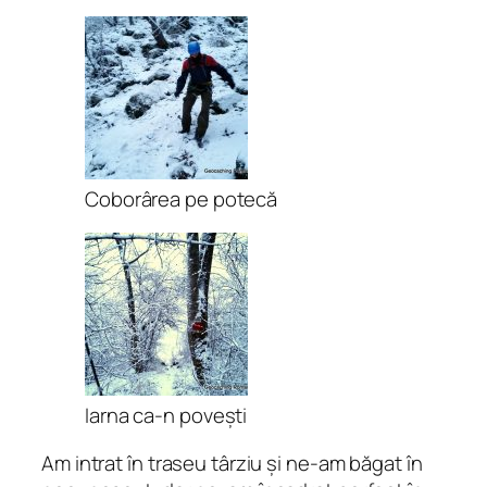
Coborârea pe potecă
Iarna ca-n povești
Am intrat în traseu târziu și ne-am băgat în