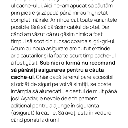
ul cache-ului. Aici ne-am apucat să căutăm
prin pietre și zăpadă până mi-au înghețat
complet mâinile. Am încercat toate variantele
posibile fără să părăsim cablul de oțel. Dar
când am văzut că nu găsim nimic a fost
timpul să scot din rucsac coarda și gri-gri-ul.
Acum cu noua asigurare am putut extinde
aria căutărilor și la foarte scurt timp cache-ul
a fost găsit.
Sub nici o formă nu recomand
să părăsiți asigurarea pentru a căuta
cache-ul
. Chiar dacă terenul
pare
accesibil
și oricât de siguri pe voi vă simțiți, se poate
întâmpla să alunecați… e destul de mult până
jos! Așadar, e nevoie de echipament
adițional pentru a ajunge în siguranță
(asigurat) la cache. Să aveți asta în vedere
când porniti la drum!