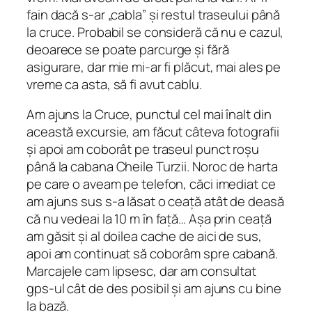
fain dacă s-ar „cabla” și restul traseului până
la cruce. Probabil se consideră că nu e cazul,
deoarece se poate parcurge și fără
asigurare, dar mie mi-ar fi plăcut, mai ales pe
vreme ca asta, să fi avut cablu.
Am ajuns la Cruce, punctul cel mai înalt din
această excursie, am făcut câteva fotografii
și apoi am coborât pe traseul punct roșu
până la cabana Cheile Turzii. Noroc de harta
pe care o aveam pe telefon, căci imediat ce
am ajuns sus s-a lăsat o ceață atât de deasă
că nu vedeai la 10 m în față… Așa prin ceață
am găsit și al doilea cache de aici de sus,
apoi am continuat să coborâm spre cabană.
Marcajele cam lipsesc, dar am consultat
gps-ul cât de des posibil și am ajuns cu bine
la bază.