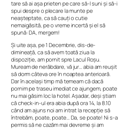
tare să ai așa prieten pe care să-l suni și să-i
spui despre o plecare la munte pe
neașteptate, ca să cauți o cutie
nemaigăsită, pe o vreme incertă și el să
spună:
DA, mergem!
Și uite așa, pe 1 Decembrie, dis-de-
dimineață, ca să avem toată ziua la
dispoziție, am pornit spre Lacul Roșu.
Muream de nerăbdare, vă jur… abia am reușit
să dorm câteva ore în noaptea anterioară.
Dar în același timp mă temeam că dacă
pornim pe traseu imediat ce ajungem, poate
nu mai găsim loc la hotel. Așadar, deși știam
că check-in-ul era abia după ora 14, la 8.10
când am ajuns noi am intrat la recepție să
întrebăm, poate, poate… Da, se poate! Ni s-a
permis să ne cazăm mai devreme și am