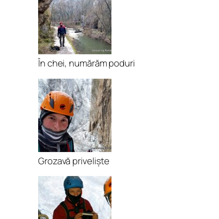
În chei, numărăm poduri
Grozavă priveliște