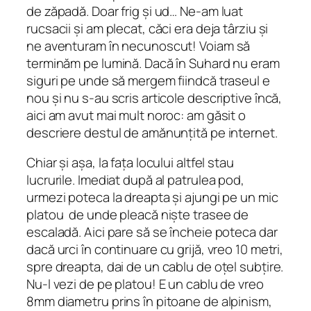
de zăpadă. Doar frig și ud… Ne-am luat
rucsacii și am plecat, căci era deja târziu și
ne aventuram în necunoscut! Voiam să
terminăm pe lumină. Dacă în Suhard nu eram
siguri pe unde să mergem fiindcă traseul e
nou și nu s-au scris articole descriptive încă,
aici am avut mai mult noroc: am găsit o
descriere destul de amănunțită pe internet.
Chiar și așa, la fața locului altfel stau
lucrurile. Imediat după al patrulea pod,
urmezi poteca la dreapta și ajungi pe un mic
platou de unde pleacă niște trasee de
escaladă. Aici pare să se încheie poteca dar
dacă urci în continuare cu grijă, vreo 10 metri,
spre dreapta, dai de un cablu de oțel subțire.
Nu-l vezi de pe platou! E un cablu de vreo
8mm diametru prins în pitoane de alpinism,