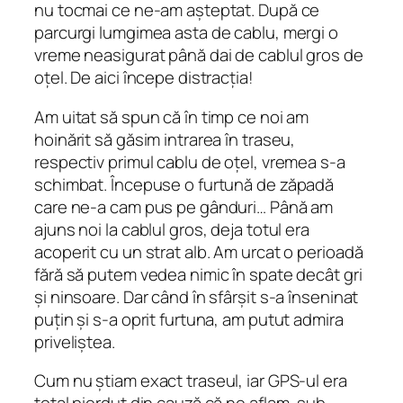
nu tocmai ce ne-am așteptat. După ce
parcurgi lumgimea asta de cablu, mergi o
vreme neasigurat până dai de cablul gros de
oțel. De aici începe distracția!
Am uitat să spun că în timp ce noi am
hoinărit să găsim intrarea în traseu,
respectiv primul cablu de oțel, vremea s-a
schimbat. Începuse o furtună de zăpadă
care ne-a cam pus pe gânduri… Până am
ajuns noi la cablul gros, deja totul era
acoperit cu un strat alb. Am urcat o perioadă
fără să putem vedea nimic în spate decât gri
și ninsoare. Dar când în sfârșit s-a înseninat
puțin și s-a oprit furtuna, am putut admira
priveliștea.
Cum nu știam exact traseul, iar GPS-ul era