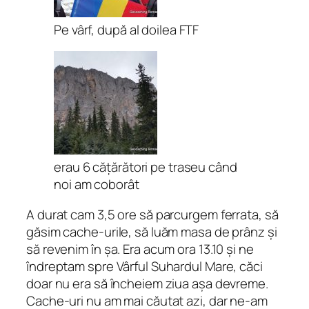
Pe vârf, după al doilea FTF
erau 6 cățărători pe traseu când
noi am coborât
A durat cam 3,5 ore să parcurgem ferrata, să
găsim cache-urile, să luăm masa de prânz și
să revenim în șa. Era acum ora 13.10 și ne
îndreptam spre Vârful Suhardul Mare, căci
doar nu era să încheiem ziua așa devreme.
Cache-uri nu am mai căutat azi, dar ne-am