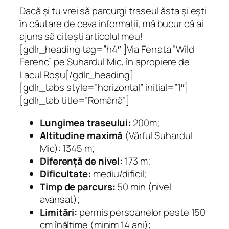
Dacă și tu vrei să parcurgi traseul ăsta și ești
în căutare de ceva informații, mă bucur că ai
ajuns să citești articolul meu!
[gdlr_heading tag=”h4″ ]Via Ferrata ”Wild
Ferenc” pe Suhardul Mic, în apropiere de
Lacul Roșu[/gdlr_heading]
[gdlr_tabs style=”horizontal” initial=”1″]
[gdlr_tab title=”Română”]
Lungimea traseului:
200m;
Altitudine maximă
(Vârful Suhardul
Mic): 1345 m;
Diferență de nivel:
173 m;
Dificultate:
mediu/dificil;
Timp de parcurs:
50 min (nivel
avansat);
Limitări:
permis persoanelor peste 150
cm înălțime (minim 14 ani);