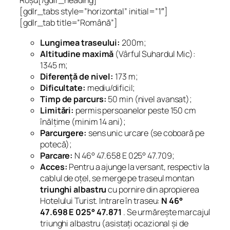
Roșu[/gdlr_heading]
[gdlr_tabs style=”horizontal” initial=”1″]
[gdlr_tab title=”Română”]
Lungimea traseului:
200m;
Altitudine maximă
(Vârful Suhardul Mic):
1345 m;
Diferență de nivel:
173 m;
Dificultate:
mediu/dificil;
Timp de parcurs:
50 min (nivel avansat);
Limitări:
permis persoanelor peste 150 cm
înălțime (minim 14 ani);
Parcurgere:
sens unic urcare (se coboară pe
potecă);
Parcare:
N 46° 47.658 E 025° 47.709;
Acces:
Pentru a ajunge la versant, respectiv la
cablul de oțel, se merge pe traseul montan
triunghi albastru
cu pornire din apropierea
Hotelului Turist. Intrare în traseu:
N 46°
47.698 E 025° 47.871
. Se urmărește marcajul
triunghi albastru (asistați ocazional și de