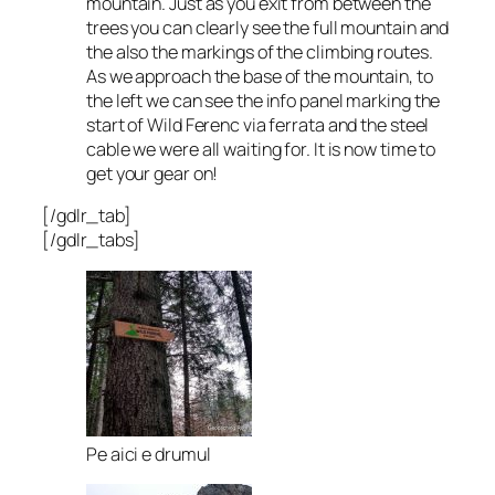
mountain. Just as you exit from between the
trees you can clearly see the full mountain and
the also the markings of the climbing routes.
As we approach the base of the mountain, to
the left we can see the info panel marking the
start of Wild Ferenc via ferrata and the steel
cable we were all waiting for. It is now time to
get your gear on!
[/gdlr_tab]
[/gdlr_tabs]
Pe aici e drumul