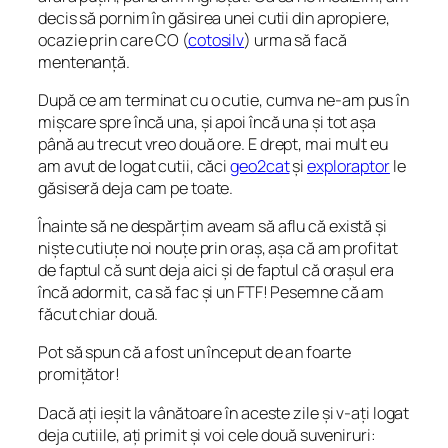
decis să pornim în găsirea unei cutii din apropiere,
ocazie prin care CO (
cotosilv
) urma să facă
mentenanță.
După ce am terminat cu o cutie, cumva ne-am pus în
mișcare spre încă una, și apoi încă una și tot așa
până au trecut vreo două ore. E drept, mai mult eu
am avut de logat cutii, căci
geo2cat
și
exploraptor
le
găsiseră deja cam pe toate.
Înainte să ne despărțim aveam să aflu că există și
niște cutiuțe noi nouțe prin oraș, așa că am profitat
de faptul că sunt deja aici și de faptul că orașul era
încă adormit, ca să fac și un FTF! Pesemne că am
făcut chiar două.
Pot să spun că a fost un început de an foarte
promițător!
Dacă ați ieșit la vânătoare în aceste zile și v-ați logat
deja cutiile, ați primit și voi cele două suveniruri: