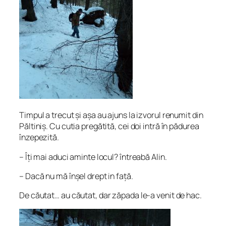
Timpul a trecut și așa au ajuns la izvorul renumit din
Păltiniș. Cu cutia pregătită, cei doi intră în pădurea
înzepezită.
– Îți mai aduci aminte locul? întreabă Alin.
– Dacă nu mă înșel drept in față.
De căutat… au căutat, dar zăpada le-a venit de hac.