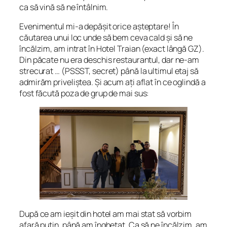
ca să vină să ne întâlnim.
Evenimentul mi-a depășit orice așteptare! În
căutarea unui loc unde să bem ceva cald și să ne
încălzim, am intrat în Hotel Traian (exact lângă GZ).
Din păcate nu era deschis restaurantul, dar ne-am
strecurat … (PSSST, secret) până la ultimul etaj să
admirăm priveliștea. Și acum ați aflat în ce oglindă a
fost făcută poza de grup de mai sus:
După ce am ieșit din hotel am mai stat să vorbim
afară puțin, până am înghețat. Ca să ne încălzim, am