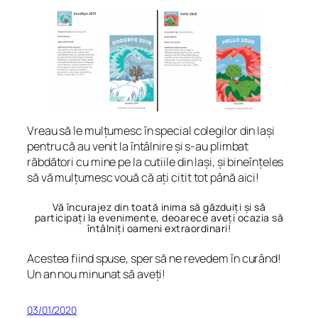
Vreau să le mulțumesc în special colegilor din Iași
pentru că au venit la întâlnire și s-au plimbat
răbdători cu mine pe la cutiile din Iași, și bineînțeles
să vă mulțumesc vouă că ați citit tot până aici!
Vă încurajez din toată inima să găzduiți și să
participați la evenimente, deoarece aveți ocazia să
întâlniți oameni extraordinari!
Acestea fiind spuse, sper să ne revedem în curând!
Un an nou minunat să aveți!
03/01/2020