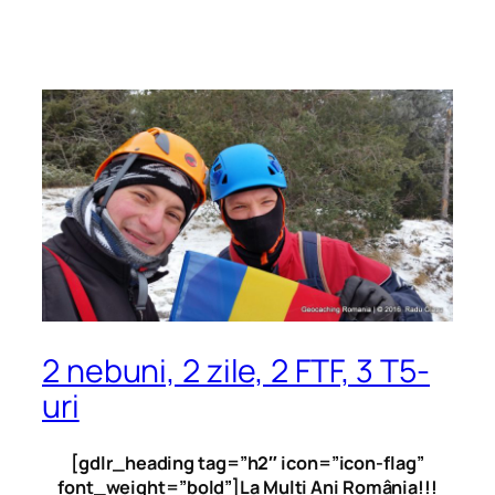
2 nebuni, 2 zile, 2 FTF, 3 T5-
uri
[gdlr_heading tag=”h2″ icon=”icon-flag”
font_weight=”bold”]La Mulți Ani România!!!