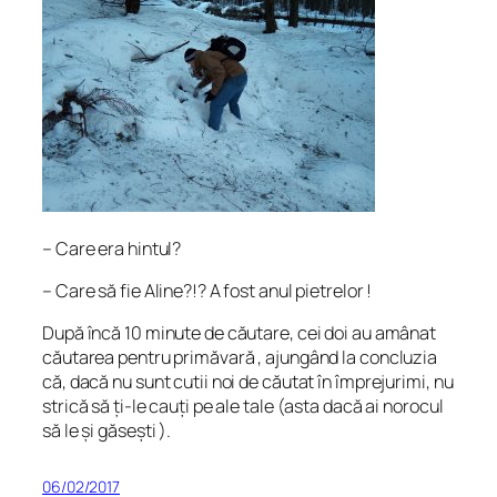
– Care era hintul?
– Care să fie Aline?!? A fost anul pietrelor !
După încă 10 minute de căutare, cei doi au amânat
căutarea pentru primăvară , ajungând la concluzia
că, dacă nu sunt cutii noi de căutat în împrejurimi, nu
strică să ți-le cauți pe ale tale (asta dacă ai norocul
să le și găsești ).
06/02/2017