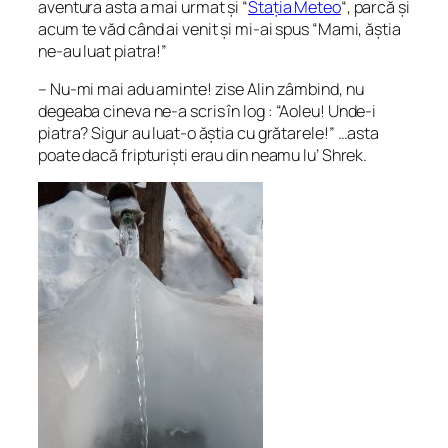
aventura asta a mai urmat și “
Stația Meteo
“, parcă și
acum te văd când ai venit și mi-ai spus “Mami, ăștia
ne-au luat piatra!”
– Nu-mi mai adu aminte! zise Alin zâmbind, nu
degeaba cineva ne-a scris în log :
“Aoleu! Unde-i
piatra? Sigur au luat-o ăștia cu grătarele!”
…asta
poate dacă fripturiști erau din neamu lu’ Shrek.