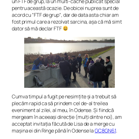
un
FTF de grup
, la un multi-cache publicat special
pentru această ocazie. De obicei nu prea sunt de
acord cu “
FTF de grup
“, dar de data asta chiar am
fost primul care a rezolvat sarcina, așa că mă simt
dator să mă declar FTF
Cumva timpul a fugit pe nesimțite și a trebuit să
plecăm rapid ca să prindem cel de-al treilea
eveniment al zilei, al meu, în Odense. Și fiindcă
mergeam în aceeași direcție (mulți dintre noi), am
acceptat invitația făcută de Lisa de a merge cu
mașina ei din Ringe până în Odense la
GC8GN61
.