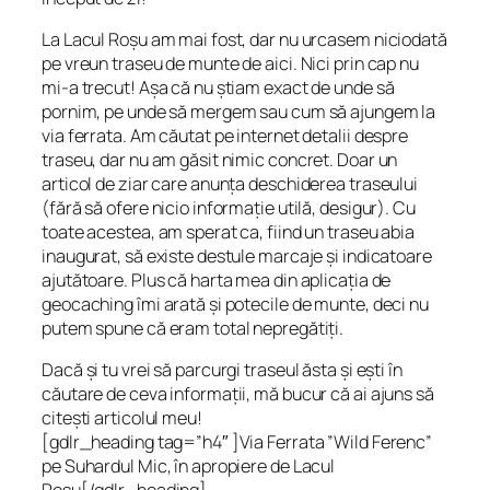
La Lacul Roșu am mai fost, dar nu urcasem niciodată
pe vreun traseu de munte de aici. Nici prin cap nu
mi-a trecut! Așa că nu știam exact de unde să
pornim, pe unde să mergem sau cum să ajungem la
via ferrata. Am căutat pe internet detalii despre
traseu, dar nu am găsit nimic concret. Doar un
articol de ziar care anunța deschiderea traseului
(fără să ofere nicio informație utilă, desigur). Cu
toate acestea, am sperat ca, fiind un traseu abia
inaugurat, să existe destule marcaje și indicatoare
ajutătoare. Plus că harta mea din aplicația de
geocaching îmi arată și potecile de munte, deci nu
putem spune că eram total nepregătiți.
Dacă și tu vrei să parcurgi traseul ăsta și ești în
căutare de ceva informații, mă bucur că ai ajuns să
citești articolul meu!
[gdlr_heading tag=”h4″ ]Via Ferrata ”Wild Ferenc”
pe Suhardul Mic, în apropiere de Lacul