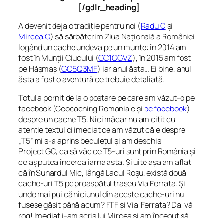
[/gdlr_heading]
A devenit deja o tradiție pentru noi (
Radu C
și
Mircea.C
) să sărbătorim Ziua Națională a României
logând un cache undeva pe un munte: în 2014 am
fost în Munții Ciucului (
GC1GGVZ
), în 2015 am fost
pe Hășmaș (
GC5Q3MF
) iar anul ăsta… Ei bine, anul
ăsta a fost o aventură ce trebuie detaliată.
Totul a pornit de la o postare pe care am văzut-o pe
facebook (Geocaching Romania e și
pe facebook
)
despre un cache T5. Nici măcar nu am citit cu
atenție textul ci imediat ce am văzut că e despre
„T5” mi s-a aprins beculețul și am deschis
Project GC, ca să văd ce T5-uri sunt prin România și
ce aș putea încerca iarna asta. Și uite așa am aflat
că în Suhardul Mic, lângă Lacul Roșu, există două
cache-uri T5 pe proaspătul traseu Via Ferrata. Și
unde mai pui că niciunul din aceste cache-uri nu
fusese găsit până acum? FTF și Via Ferrata? Da, vă
rog! Imediat i-am scris lui Mircea și am început să