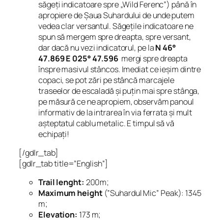
săgeți indicatoare spre „Wild Ferenc”) până în
apropiere de
Șaua Suhardului
de unde putem
vedea clar versantul. Săgețile indicatoare ne
spun să mergem spre dreapta, spre versant,
dar dacă nu vezi indicatorul, pe la
N 46°
47.869 E 025° 47.596
mergi spre dreapta
înspre masivul stâncos. Imediat ce ieșim dintre
copaci, se pot zări pe stâncă marcajele
traseelor de escaladă și puțin mai spre stânga,
pe măsură ce ne apropiem, observăm panoul
informativ de la intrarea în via ferrata și mult
așteptatul cablu metalic. E timpul să vă
echipați!
[/gdlr_tab]
[gdlr_tab title=”English”]
Trail lenght:
200m;
Maximum height
(”Suhardul Mic” Peak): 1345
m;
Elevation:
173 m;