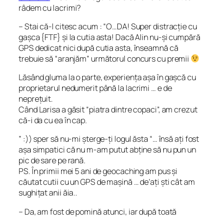
râdem cu lacrimi?
– Stai că-l citesc acum : “O…DA! Super distracție cu
gașca {FTF} și la cutia asta! Dacă Alin nu-și cumpără
GPS dedicat nici după cutia asta, înseamnă că
trebuie să “aranjăm” următorul concurs cu premii
Lăsând gluma la o parte, experiența așa în gașcă cu
proprietarul nedumerit până la lacrimi … e de
neprețuit.
Când Larisa a găsit “piatra dintre copaci”, am crezut
că-i da cu ea în cap.
” :)) sper să nu-mi șterge-ți logul ăsta “… însă ați fost
așa simpatici că nu m-am putut abține să nu pun un
pic de sare pe rană.
PS. În primii mei 5 ani de geocaching am pus și
căutat cutii cu un GPS de mașină … de’ați ști cât am
sughițat anii ăia..
– Da, am fost de pomină atunci, iar după toată