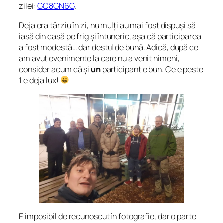
zilei:
GC8GN6G
.
Deja era târziu în zi, nu mulți au mai fost dispuși să
iasă din casă pe frig și întuneric, așa că participarea
a fost modestă… dar destul de bună. Adică, după ce
am avut evenimente la care nu a venit nimeni,
consider acum că și
un
participant e bun. Ce e peste
1 e deja lux!
E imposibil de recunoscut în fotografie, dar o parte