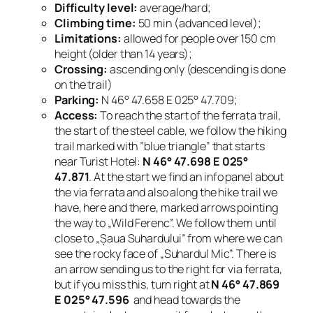
Difficulty level:
average/hard;
Climbing time:
50 min (advanced level);
Limitations:
allowed for people over 150 cm
height (older than 14 years);
Crossing:
ascending only (descending is done
on the trail)
Parking:
N 46° 47.658 E 025° 47.709;
Access:
To reach the start of the ferrata trail,
the start of the steel cable, we follow the hiking
trail marked with ”blue triangle” that starts
near Turist Hotel:
N 46° 47.698 E 025°
47.871
. At the start we find an info panel about
the via ferrata and also along the hike trail we
have, here and there, marked arrows pointing
the way to „Wild Ferenc”. We follow them until
close to „
Șaua Suhardului”
from where we can
see the rocky face of „Suhardul Mic”. There is
an arrow sending us to the right for via ferrata,
but if you miss this, turn right at
N 46° 47.869
E 025° 47.596
and head towards the