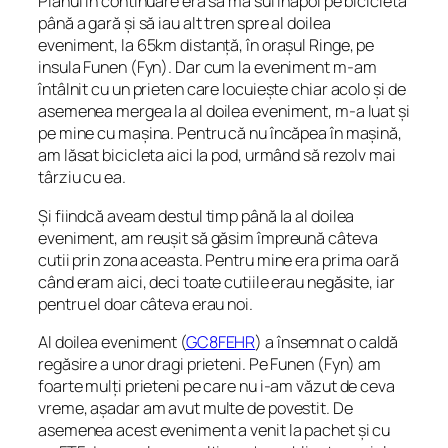
Planul în continuare era să mă sui înapoi pe bicicletă
până a gară și să iau alt tren spre al doilea
eveniment, la 65km distanță, în orașul Ringe, pe
insula Funen (Fyn). Dar cum la eveniment m-am
întâlnit cu un prieten care locuiește chiar acolo și de
asemenea mergea la al doilea eveniment, m-a luat și
pe mine cu mașina. Pentru că nu încăpea în mașină,
am lăsat bicicleta aici la pod, urmând să rezolv mai
târziu cu ea.
Și fiindcă aveam destul timp până la al doilea
eveniment, am reușit să găsim împreună câteva
cutii prin zona aceasta. Pentru mine era prima oară
când eram aici, deci toate cutiile erau negăsite, iar
pentru el doar câteva erau noi.
Al doilea eveniment (
GC8FEHR
) a însemnat o caldă
regăsire a unor dragi prieteni. Pe Funen (Fyn) am
foarte mulți prieteni pe care nu i-am văzut de ceva
vreme, așadar am avut multe de povestit. De
asemenea acest eveniment a venit la pachet și cu