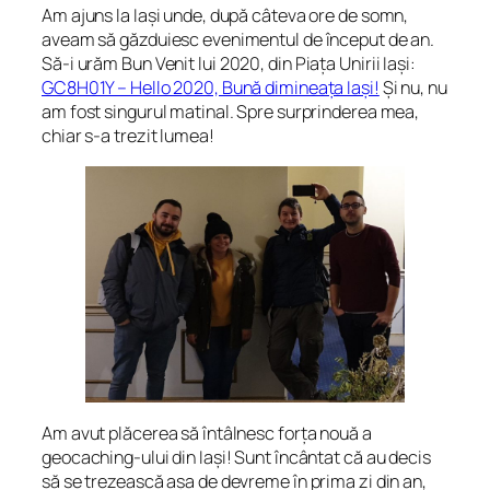
Am ajuns la Iași unde, după câteva ore de somn,
aveam să găzduiesc evenimentul de început de an.
Să-i urăm
Bun Venit
lui 2020, din Piața Unirii Iași:
GC8H01Y – Hello 2020, Bună dimineața Iași!
Și nu, nu
am fost singurul matinal. Spre surprinderea mea,
chiar s-a trezit lumea!
Am avut plăcerea să întâlnesc forța nouă a
geocaching-ului din Iași! Sunt încântat că au decis
să se trezească așa de devreme în prima zi din an,