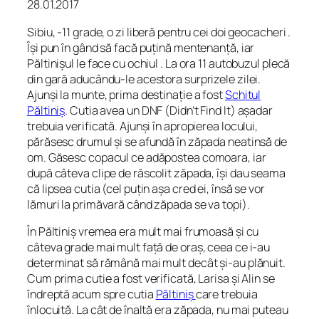
28.01.2017
Sibiu, -11 grade, o zi liberă pentru cei doi geocacheri .
Își pun în gând să facă puțină mentenanță, iar
Păltinișul le face cu ochiul . La ora 11 autobuzul plecă
din gară aducându-le acestora surprizele zilei.
Ajunși la munte, prima destinație a fost
Schitul
Păltiniș
. Cutia avea un DNF (Didn’t Find It) așadar
trebuia verificată. Ajunși în apropierea locului,
părăsesc drumul și se afundă în zăpada neatinsă de
om. Găsesc copacul ce adăpostea comoara, iar
după câteva clipe de răscolit zăpada, își dau seama
că lipsea cutia (cel puțin așa cred ei, însă se vor
lămuri la primăvară când zăpada se va topi).
În Păltiniș vremea era mult mai frumoasă și cu
câteva grade mai mult față de oraș, ceea ce i-au
determinat să rămână mai mult decât și-au plănuit.
Cum prima cutie a fost verificată, Larisa și Alin se
îndreptă acum spre cutia
Păltiniș
care trebuia
înlocuită. La cât de înaltă era zăpada, nu mai puteau