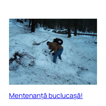
Mentenanță buclucașă!