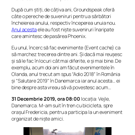
După cum știți, de câțiva ani, Groundspeak oferă
câte o pereche de suveniruri pentru a sărbători
încheierea anului, respectiv începerea unuia nou.
Anul acesta
ele au fost niște suveniruri înaripate
care amintesc de pasărea Phoenix.
Eu unul, încerc să fac evenimente (Event cache) ca
să marchez trecerea dintre ani. Și dacă mai reușesc
și să le fac în locuri cât mai diferite, e și mai bine. De
exemplu, acum doi ani am făcut evenimentele în
Olanda, anul trecut am spus “Adio 2018” în România
și “Salutare 2019” în Danemarca iar anul acesta… ei
bine despre asta vreau să vă povestesc acum…
31 Decembrie 2019, ora 08:00
locația: Vejle,
Danemarca. M-am suit în tren cu bicicleta, spre
orașul Fredericia, pentru a participa la un eveniment
organizat de niște amici.