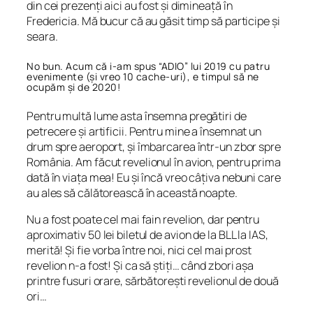
din cei prezenți aici au fost și dimineață în
Fredericia. Mă bucur că au găsit timp să participe și
seara.
No bun. Acum că i-am spus “ADIO” lui 2019 cu patru
evenimente (și vreo 10 cache-uri), e timpul să ne
ocupăm și de 2020!
Pentru multă lume asta însemna pregătiri de
petrecere și artificii. Pentru mine a însemnat un
drum spre aeroport, și îmbarcarea într-un zbor spre
România. Am făcut revelionul în avion, pentru prima
dată în viața mea! Eu și încă vreo câțiva nebuni care
au ales să călătorească în această noapte.
Nu a fost poate cel mai fain revelion, dar pentru
aproximativ 50 lei biletul de avion de la BLL la IAS,
merită! Și fie vorba între noi, nici cel mai prost
revelion n-a fost! Și ca să știți… când zbori așa
printre fusuri orare, sărbătorești revelionul de două
ori…