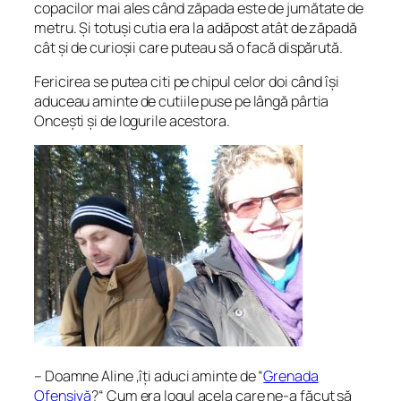
copacilor mai ales când zăpada este de jumătate de
metru. Și totuși cutia era la adăpost atât de zăpadă
cât și de curioșii care puteau să o facă dispărută.
Fericirea se putea citi pe chipul celor doi când își
aduceau aminte de cutiile puse pe lângă pârtia
Oncești și de logurile acestora.
– Doamne Aline ,îți aduci aminte de “
Grenada
Ofensivă
?“ Cum era logul acela care ne-a făcut să