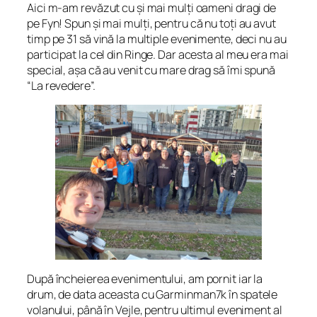
Aici m-am revăzut cu și mai mulți oameni dragi de
pe Fyn! Spun
și mai mulți
, pentru că nu toți au avut
timp pe 31 să vină la multiple evenimente, deci nu au
participat la cel din Ringe. Dar acesta al meu era mai
special, așa că au venit cu mare drag să îmi spună
“La revedere”.
După încheierea evenimentului, am pornit iar la
drum, de data aceasta cu Garminman7k în spatele
volanului, până în Vejle, pentru ultimul eveniment al