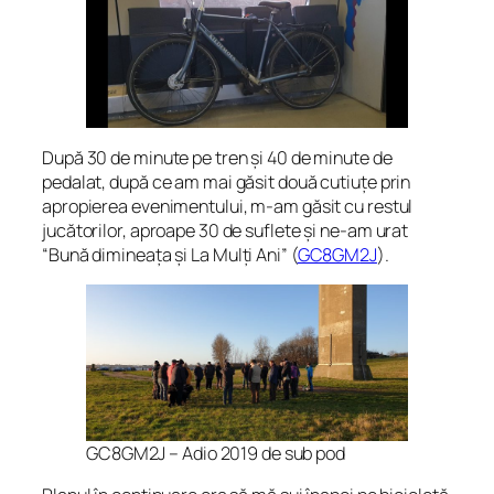
După 30 de minute pe tren și 40 de minute de
pedalat, după ce am mai găsit două cutiuțe prin
apropierea evenimentului, m-am găsit cu restul
jucătorilor, aproape 30 de suflete și ne-am urat
“
Bună dimineața și La Mulți Ani
” (
GC8GM
2J
).
GC8GM2J – Adio 2019 de sub pod