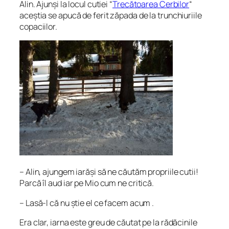
Alin. Ajunși la locul cutiei “
Trecătoarea Cerbilor
“
aceștia se apucă de ferit zăpada de la trunchiuriile
copaciilor.
– Alin, ajungem iarăși să ne căutăm propriile cutii!
Parcă îl aud iar pe Mio cum ne critică.
– Lasă-l că nu știe el ce facem acum .
Era clar, iarna este greu de căutat pe la rădăcinile