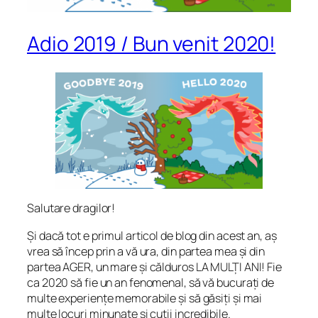
Adio 2019 / Bun venit 2020!
Salutare dragilor!
Și dacă tot e primul articol de blog din acest an, aș
vrea să încep prin a vă ura, din partea mea și din
partea AGER, un mare și călduros LA MULȚI ANI! Fie
ca 2020 să fie un an fenomenal, să vă bucurați de
multe experiențe memorabile și să găsiți și mai
multe locuri minunate și cutii incredibile.