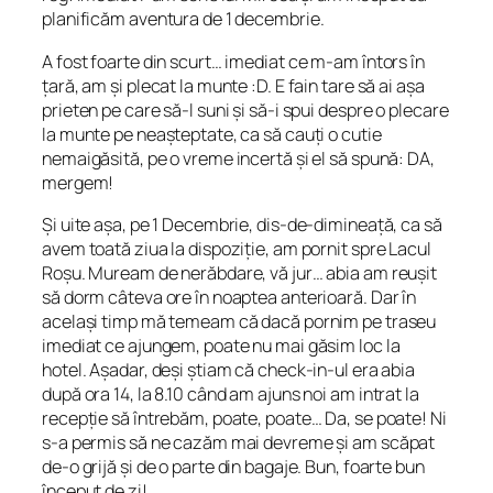
planificăm aventura de 1 decembrie.
A fost foarte din scurt… imediat ce m-am întors în
țară, am și plecat la munte :D. E fain tare să ai așa
prieten pe care să-l suni și să-i spui despre o plecare
la munte pe neașteptate, ca să cauți o cutie
nemaigăsită, pe o vreme incertă și el să spună:
DA,
mergem!
Și uite așa, pe 1 Decembrie, dis-de-dimineață, ca să
avem toată ziua la dispoziție, am pornit spre Lacul
Roșu. Muream de nerăbdare, vă jur… abia am reușit
să dorm câteva ore în noaptea anterioară. Dar în
același timp mă temeam că dacă pornim pe traseu
imediat ce ajungem, poate nu mai găsim loc la
hotel. Așadar, deși știam că check-in-ul era abia
după ora 14, la 8.10 când am ajuns noi am intrat la
recepție să întrebăm, poate, poate… Da, se poate! Ni
s-a permis să ne cazăm mai devreme și am scăpat
de-o grijă și de o parte din bagaje. Bun, foarte bun
început de zi!