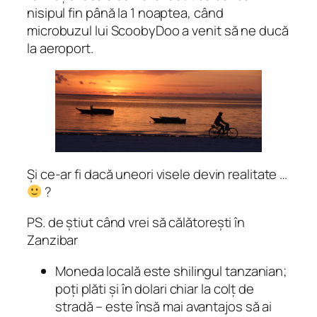
nisipul fin până la 1 noaptea, când
microbuzul lui ScoobyDoo a venit să ne ducă
la aeroport.
Și ce-ar fi dacă uneori visele devin realitate …
?
PS.
de știut când vrei să călătorești în
Zanzibar
Moneda locală este shilingul tanzanian;
poți plăti și în dolari chiar la colț de
stradă – este însă mai avantajos să ai