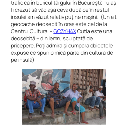
trafic ca în buricul târgului în București; nu aș
fi crezut să văd așa ceva după ce în restul
insulei am văzut relativ puține mașini.
(Un alt
geocache deosebit în oraș este cel de la
Centrul Cultural –
GC3YH4X
Cutia este una
deosebită – din lemn, sculptată de
pricepere. Poți admira și cumpara obiectele
expuse ce spun o mică parte din cultura de
pe insulă)