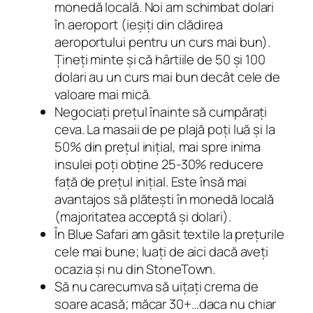
monedă locală. Noi am schimbat dolari
în aeroport (ieșiți din clădirea
aeroportului pentru un curs mai bun).
Țineți minte și că hârtiile de 50 și 100
dolari au un curs mai bun decât cele de
valoare mai mică.
Negociați prețul înainte să cumpărați
ceva. La masaii de pe plajă poți luă și la
50% din prețul inițial, mai spre inima
insulei poți obține 25-30% reducere
față de prețul inițial. Este însă mai
avantajos să plătești în monedă locală
(majoritatea acceptă și dolari).
În Blue Safari am găsit textile la prețurile
cele mai bune; luați de aici dacă aveți
ocazia și nu din StoneTown.
Să nu carecumva să uițați crema de
soare acasă; măcar 30+…daca nu chiar