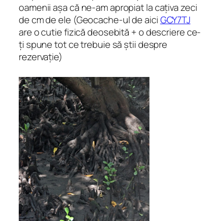
oamenii așa că ne-am apropiat la cațiva zeci
de cm de ele
(Geocache-ul de aici
GCY7TJ
are o cutie fizică deosebită + o descriere ce-
ți spune tot ce trebuie să știi despre
rezervație)