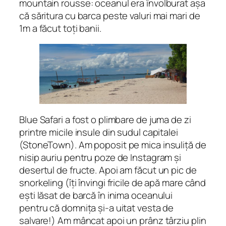
mountain rousse: oceanul era învolburat așa
că săritura cu barca peste valuri mai mari de
1m a făcut toți banii.
Blue Safari a fost o plimbare de juma de zi
printre micile insule din sudul capitalei
(StoneTown). Am poposit pe mica insuliță de
nisip auriu pentru poze de Instagram și
desertul de fructe. Apoi am făcut un pic de
snorkeling (îți învingi fricile de apă mare când
ești lăsat de barcă în inima oceanului
pentru că domnița și-a uitat vesta de
salvare!) Am mâncat apoi un prânz târziu plin