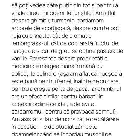
să poți vedea câte puțin din tot și pentru a
vinde direct mirodeniiile turiștilor. Am aflat
despre ghimbir, turmenic, cardamom,
arborele de scorțișoară, despre cum te poți
ruja cu annatto, cât de aromat e
lemongrass-ul, cât de cool arată fructul de
nucșoară și cât de greu să obține păstaia de
vanilie. Povestirea despre proprietățile
medicinale mergea mână în mână cu
aplicațiile culinare (așa am aflat că nucșoara
este bună pentru femei, înainte de culcare,
pentru a crește pofta de joacă, iar ghimbirul
are un efect similar pentru bărbati; în
aceeași ordine de idei, e de evitat
cardamomul, pentru că provoacă somnul).
Am asistat și la o demonstrație de cățărare
în cocotier – e de studiat zâmbetul
doamnelor când se încordau mușchii pe