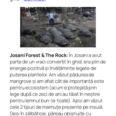
Josani Forest & The Rock:
În Josani a avut
parte de un vraci convertit în ghid; era plin de
energie pozitivă și învățăminte legate de
puterea plantelor. Am văzut pădurea de
mangrove și am aflat cât de importantă este
pentru ecosistem (acum e protejată prin
lege după ce zeci de ani au tăiat în neștire
pentru lemnul bun-la-toate). Apoi am văzut
cele 2 tipuri de maimuțe prezente pe insulă.
Deși în sălbăticie, păreau obișnuite cu