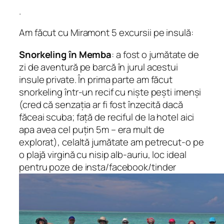
.
Am făcut cu Miramont 5 excursii pe insulă:
Snorkeling în Memba
: a fost o jumătate de
zi de aventură pe barcă în jurul acestui
insule private. În prima parte am făcut
snorkeling într-un recif cu niște pești imenși
(cred că senzația ar fi fost înzecită dacă
făceai scuba; față de reciful de la hotel aici
apa avea cel puțin 5m – era mult de
explorat), celaltă jumătate am petrecut-o pe
o plajă virgină cu nisip alb-auriu, loc ideal
pentru poze de insta/facebook/tinder