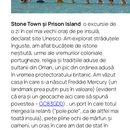
Stone Town și Prison Island
: o excursie de
o zi în cel mai vechi oraș de pe insulă,
declarat site Unesco. Am explorat străduțele
înguste, am aflat bucățele de istorie
neștiută, urme ale vremurilor coloniale
portugheze, religia și tradițiile aduse de
sultanii din Oman, un pic din ordinea adusă
în vremea protectoratului britanic. Am văzut
casa în care s-a născut Freddie Mercury (un
landmark prea puțin pus în valoare)
(evident
că era și un geocache aici care să spună
povestea –
GC83GD0
)
, un port în care totul
mergea la relanti (“pole pole”…ca de altfel mai
toată insula), piețe pline ochi de mărfuri și
oameni, un oraș în care am dat de stat în