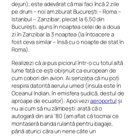
dejun); este adevărat că mai faci încă 2 zile
pe drum – noi am zburat București – Roma –
Istanbul – Zanzibar; plecat la 6.50 din
București, ajuns în noaptea celei de a doua
zi în Zanzibar la 3 noaptea (la întoacere a
fost ceva similar – însă cu o noapte de stat în
Roma).
Realizezi că ai pus piciorul într-o cu totul altă
lume față ce ești obișnuit ca european de
cum cobori din avion. Ai senzația că nu poți
respira datorită aerului umed (insula este în
Oceanul Indian, în emisfera sudică, destul de
aproape de ecuator). Apoi vezi
aeroportul
și
nu ai cum să nu zâmbești: arată că o
autogară din anii ‘80 (am aflat că tocmai ce
montaseră banda rulantă pentru bagaje,
până atunci căra un nene câte un