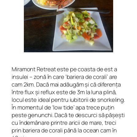
Miramont Retreat este pe coasta de est a
insulei – zonă în care ‘bariera de corali’ are
cam 2km. Dacă mai adăugăm și că diferența
între flux și reflux este de 3m la luna plină,
locul este ideal pentru iubitorii de snorkeling.
În momentul de ‘low tide’ apa trece puțin
peste genunchi. Dacă te descurci să pășești
cu îndemânare printre aricii de mare, treci
prin bariera de corali până la ocean cam în