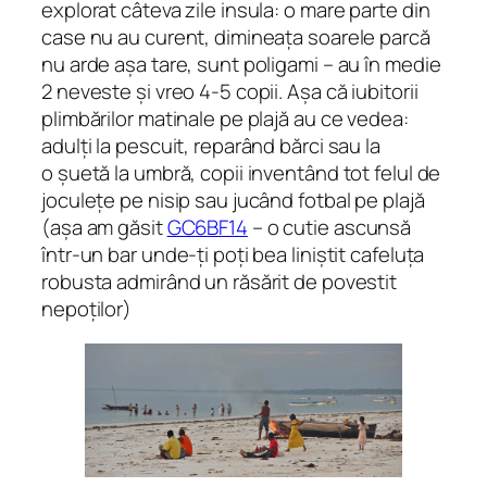
explorat câteva zile insula: o mare parte din
case nu au curent, dimineața soarele parcă
nu arde așa tare, sunt poligami – au în medie
2 neveste și vreo 4-5 copii. Așa că iubitorii
plimbărilor matinale pe plajă au ce vedea:
adulți la pescuit, reparând bărci sau la
o șuetă la umbră, copii inventând tot felul de
joculețe pe nisip sau jucând fotbal pe plajă
(așa am găsit
GC6BF14
– o cutie ascunsă
într-un bar unde-ți poți bea liniștit cafeluța
robusta admirând un răsărit de povestit
nepoților)