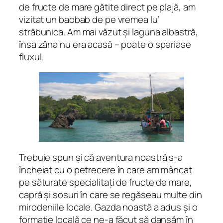
de fructe de mare gătite direct pe plajă, am
vizitat un baobab de pe vremea lu’
străbunica. Am mai văzut și laguna albastră,
însa zâna nu era acasă – poate o speriase
fluxul.
Trebuie spun și că aventura noastră s-a
încheiat cu o petrecere în care am mâncat
pe săturate specialitați de fructe de mare,
capră și sosuri în care se regăseau multe din
mirodeniile locale. Gazda noastă a adus și o
formație locală ce ne-a făcut să dansăm în