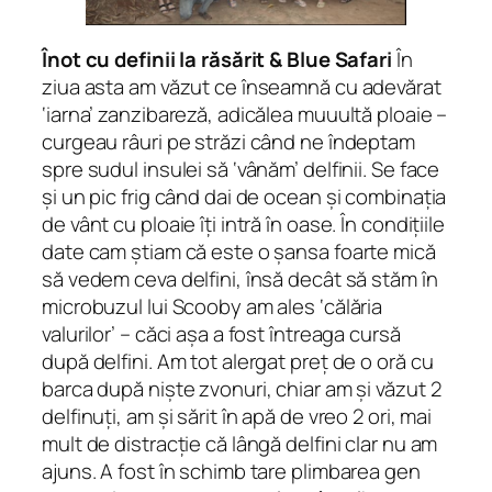
Înot cu definii la răsărit & Blue Safari
În
ziua asta am văzut ce înseamnă cu adevărat
‘iarna’ zanzibareză, adicălea muuultă ploaie –
curgeau râuri pe străzi când ne îndeptam
spre sudul insulei să ‘vânăm’ delfinii. Se face
și un pic frig când dai de ocean și combinația
de vânt cu ploaie îți intră în oase. În condițiile
date cam știam că este o șansa foarte mică
să vedem ceva delfini, însă decât să stăm în
microbuzul lui Scooby am ales ‘călăria
valurilor’ – căci așa a fost întreaga cursă
după delfini. Am tot alergat preț de o oră cu
barca după niște zvonuri, chiar am și văzut 2
delfinuți, am și sărit în apă de vreo 2 ori, mai
mult de distracție că lângă delfini clar nu am
ajuns. A fost în schimb tare plimbarea gen