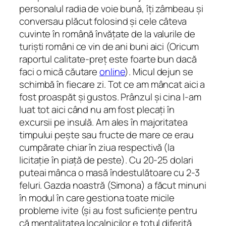
personalul radia de voie bună, îți zâmbeau și
conversau plăcut folosind și cele câteva
cuvinte în română învățate de la valurile de
turiști români ce vin de ani buni aici (Oricum
raportul calitate-preț este foarte bun dacă
faci o mică căutare
online
). Micul dejun se
schimbă în fiecare zi. Tot ce am mâncat aici a
fost proaspăt și gustos. Prânzul și cina l-am
luat tot aici când nu am fost plecați în
excursii pe insulă. Am ales în majoritatea
timpului pește sau fructe de mare ce erau
cumpărate chiar în ziua respectivă (la
licitație în piață de peste). Cu 20-25 dolari
puteai mânca o masă îndestulătoare cu 2-3
feluri. Gazda noastră (Simona) a făcut minuni
în modul în care gestiona toate micile
probleme ivite (și au fost suficiențe pentru
că mentalitatea localnicilor e totul diferită