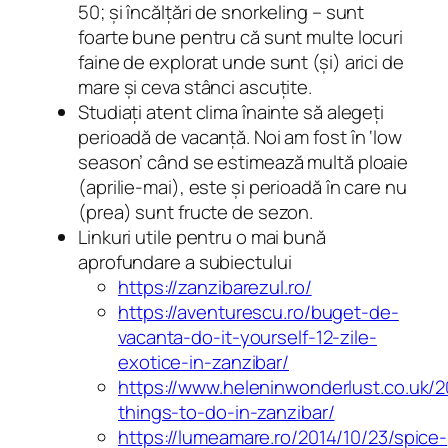
50; și încălțări de snorkeling – sunt
foarte bune pentru că sunt multe locuri
faine de explorat unde sunt (și) arici de
mare și ceva stânci ascuțite.
Studiați atent clima înainte să alegeți
perioadă de vacanță. Noi am fost în ‘low
season’ când se estimează multă ploaie
(aprilie-mai), este și perioadă în care nu
(prea) sunt fructe de sezon.
Linkuri utile pentru o mai bună
aprofundare a subiectului
https://zanzibarezul.ro/
https://aventurescu.ro/buget-de-
vacanta-do-it-yourself-12-zile-
exotice-in-zanzibar/
https://www.heleninwonderlust.co.uk/
things-to-do-in-zanzibar/
https://lumeamare.ro/2014/10/23/spice-