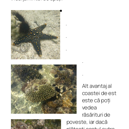
.
.
.
.
.
Alt avantaj al
coastei de est
este că poți
vedea
răsărituri de
poveste, iar dacă