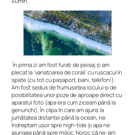
40min.
În prima zi am fost furați de peisaj și am
plecat la ‘vanatoarea de corali’ cu ruscacul în
spate (cu tot cu pașaport, bani, telefon!).
Am fost sedus de frumusețea locului și de
posibilitatea unor poze de aproape direct cu
aparatul foto (apa era cum ziceam până la
genunchi). În clipa în care am ajuns la
jumătatea distanței până la ocean, ne
îndreptam ușor spre high-tide și apa ne
ajungea până spre mijloc. Noroc că ne-am