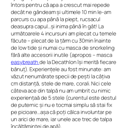
întors pentru că apa a crescut mai repede
decât ne gândeam și ultimele 10 min le-am
parcurs cu apa până la piept, rucsacul
deasupra capul…și inima până în gât! La
următoarele 4 incursuni am plecat cu temele
făcute – plecat de la țărm cu 30min înainte
de low tide și numai cu masca de snorkeling
fără alte accesorii inutile (apropos – masca
easybreath
de la Decathlon își merită fiecare
bănuț). Experiențele au fost minunate: am
văzut nenumărate specii de pești la câțiva
cm distanță, stele de mare, corali. Nici cele
câteva ace din talpă nu am umbrit cu nimic
experiențaă de 5 stele (curentul este destul
de puternic și nu e tocmai simplu să stai fix
pe picioare…așa că poți călca involuntar pe
un arici de mare, iar unele ace trec de talpa
încălțămintei de apă).