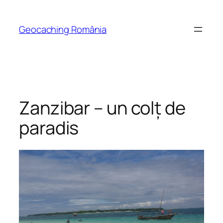
Skip
to
Geocaching România
content
Zanzibar – un colț de
paradis