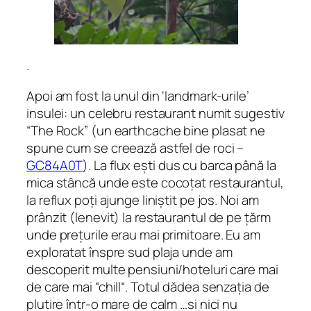
.
Apoi am fost la unul din ‘landmark-urile’
insulei: un celebru restaurant numit sugestiv
“The Rock”
(un earthcache bine plasat ne
spune cum se creează astfel de roci –
GC84A0T
)
. La flux ești dus cu barca până la
mica stâncă unde este cocoțat restaurantul,
la reflux poți ajunge liniștit pe jos. Noi am
prânzit (lenevit) la restaurantul de pe țărm
unde prețurile erau mai primitoare. Eu am
exploratat înspre sud plaja unde am
descoperit multe pensiuni/hoteluri care mai
de care mai “chill“. Totul dădea senzația de
plutire într-o mare de calm …si nici nu