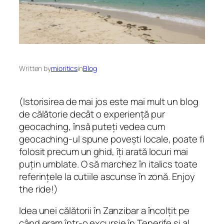
Written by
mioritics
in
Blog
(Istorisirea de mai jos este mai mult un blog
de călătorie decât o experiență pur
geocaching, însă puteți vedea cum
geocaching-ul spune povești locale, poate fi
folosit precum un ghid, îți arată locuri mai
puțin umblate. O să marchez în italics toate
referințele la cutiile ascunse în zonă. Enjoy
the ride!)
Idea unei călătorii în Zanzibar a încolțit pe
când eram într-o excursie în Tenerife și al