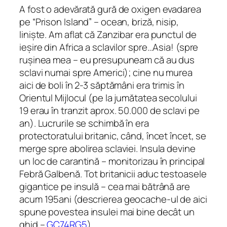
A fost o adevărată gură de oxigen evadarea
pe “Prison Island” – ocean, briză, nisip,
liniște. Am aflat că Zanzibar era punctul de
ieșire din Africa a sclavilor spre…Asia! (spre
rușinea mea – eu presupuneam că au dus
sclavi numai spre Americi); cine nu murea
aici de boli în 2-3 săptămâni era trimis în
Orientul Mijlocul (pe la jumătatea secolului
19 erau în tranzit aprox. 50.000 de sclavi pe
an). Lucrurile se schimbă în era
protectoratului britanic, când, încet încet, se
merge spre abolirea sclaviei. Insula devine
un loc de carantină – monitorizau în principal
Febră Galbenă. Tot britanicii aduc testoasele
gigantice pe insulă – cea mai bătrână are
acum 195ani
(descrierea geocache-ul de aici
spune povestea insulei mai bine decât un
ghid –
GC74RG5
)