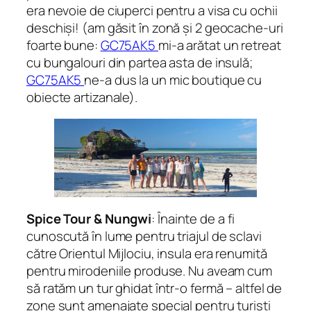
era nevoie de ciuperci pentru a visa cu ochii
deschiși!
(am găsit în zonă și 2 geocache-uri
foarte bune:
GC75AK5
mi-a arătat un retreat
cu bungalouri din partea asta de insulă;
GC75AK5
ne-a dus la un mic boutique cu
obiecte artizanale)
.
Spice Tour & Nungwi
: Înainte de a fi
cunoscută în lume pentru triajul de sclavi
către Orientul Mijlociu, insula era renumită
pentru mirodeniile produse. Nu aveam cum
să ratăm un tur ghidat într-o fermă – altfel de
zone sunt amenajate special pentru turiști