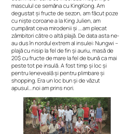
masculul ce semăna cu KingKong. Am
degustat și fructe de sezon, am făcut poze
cu niște coroane a la King Julien, am
cumpărat ceva mirodenii și ….am plecat
zâmbitori către o altă plajă. De data asta ne-
au dus în nordul extrem al insulei: Nungwi –
plajă cu nisip la fel de fin și auriu, masă de
20$ cu fructe de mare la fel de bună ca mai
peste tot pe insulă. A fost timp și loc și
pentru leneveală și pentru plimbare și
shopping. Era un loc bun și de văzut
apusul….noi am prins nori.