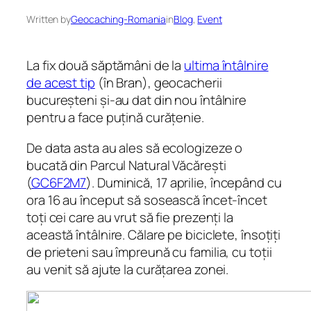
Written by
Geocaching-Romania
in
Blog
, 
Event
La fix două săptămâni de la
ultima întâlnire
de acest tip
(în Bran), geocacherii
bucureșteni și-au dat din nou întâlnire
pentru a face puțină curățenie.
De data asta au ales să ecologizeze o
bucată din Parcul Natural Văcărești
(
GC6F2M7
). Duminică, 17 aprilie, începând cu
ora 16 au început să sosească încet-încet
toți cei care au vrut să fie prezenți la
această întâlnire. Călare pe biciclete, însoțiți
de prieteni sau împreună cu familia, cu toții
au venit să ajute la curățarea zonei.