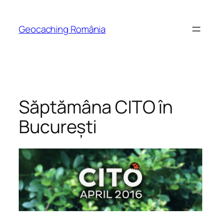
Skip
to
Geocaching România
content
Săptămâna CITO în
București