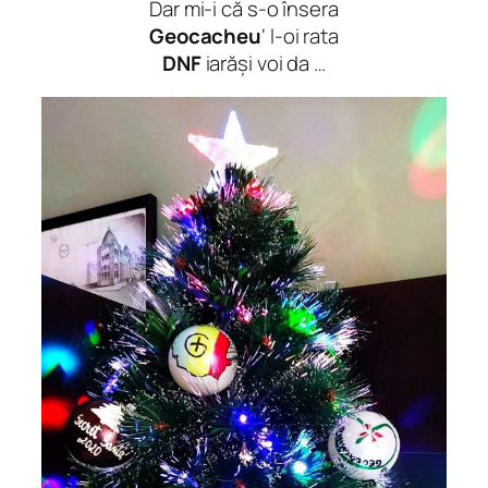
Dar mi-i că s-o însera
Geocacheu
‘ l-oi rata
DNF
iarăși voi da …