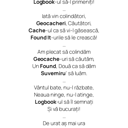
Logbook
-ul să-l primeniți!
…
Iată vin colindători,
Geocacheri
, Căutători,
Cache
-ul ca să vi-l găsească,
Found It
-urile să le crească!
…
Am plecat să colindăm
Geocache
-uri să căutăm,
Un
Found
, Două ca să dăm
Suverniru
‘ să luăm.
…
Vântul bate, nu-l răzbate,
Neaua ninge, nu-l atinge,
Logbook
-ul să îl semnați
Și vă bucurați!
…
De urat aș mai ura