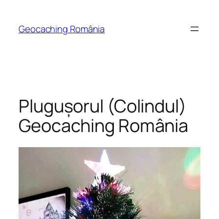
Skip
to
Geocaching România
content
Plugușorul (Colindul)
Geocaching România