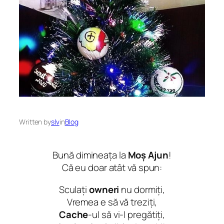
Written by
slv
in
Blog
Bună dimineața la
Moș Ajun
!
Că eu doar atât vă spun:
Sculați
owneri
nu dormiți,
Vremea e să vă treziți,
Cache
-ul să vi-l pregătiți,