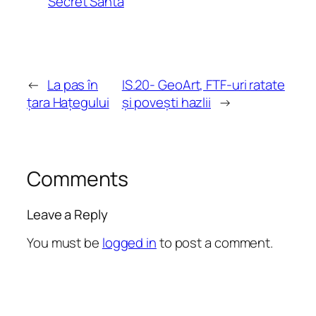
Secret Santa
←
La pas în
IS.20- GeoArt, FTF-uri ratate
țara Hațegului
și povești hazlii
→
Comments
Leave a Reply
You must be
logged in
to post a comment.