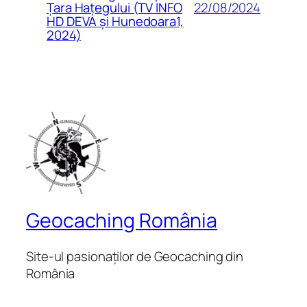
22/08/2024
Țara Hațegului (TV INFO
HD DEVA și Hunedoara1,
2024)
Geocaching România
Site-ul pasionaților de Geocaching din
România