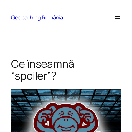
Skip
to
Geocaching România
content
Ce înseamnă
“spoiler”?