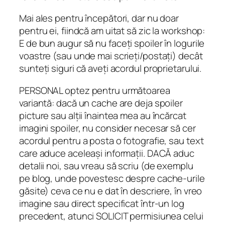
Mai ales pentru începători, dar nu doar
pentru ei, fiindcă am uitat să zic la workshop:
E de bun au
gur să nu faceți spoiler în logurile
voastre (sau unde mai scrieți/postați) decât
sunteți siguri că aveți acordul proprietarului.
PERSONAL optez pentru următoarea
variantă: dacă un cache are deja spoiler
picture sau alții înaintea mea au încărcat
imagini spoiler, nu consider necesar să cer
acordul pentru a posta o fotografie, sau text
care aduce aceleași informații. DACĂ aduc
detalii noi, sau vreau să scriu (de exemplu
pe blog, unde povestesc despre cache-urile
găsite) ceva ce nu e dat în descriere, în vreo
imagine sau direct specificat într-un log
precedent, atunci SOLICIT permisiunea celui