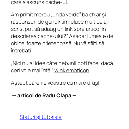
care a ascuns cache-ul.
Am primit mereu „undă verde” ba chiar și
răspunsuri de genul: „îmi place mult ce ai
scris; pot să adaug un link spre articol în
descrierea cache-ului?”. Așadar lumea e de
obicei foarte prietenoasă. Nu vă sfiiți să
întrebați!
„Nici nu ai idee câte nebunii poți face, dacă
ceri voie mai întâi”
wink emoticon
Aștept părerile voastre cu mare drag!
— articol de Radu Clapa —
Sfaturi și tutoriale