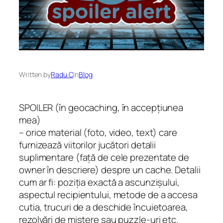
Written by
Radu C
in
Blog
SPOILER (în geocaching, în accepțiunea
mea)
– orice material (foto, video, text) care
furnizează viitorilor jucători detalii
suplimentare (față de cele prezentate de
owner în descriere) despre un cache. Detalii
cum ar fi: poziția exactă a ascunzișului,
aspectul recipientului, metode de a accesa
cutia, trucuri de a deschide încuietoarea,
rezolvări de mistere sau puzzle-uri etc.