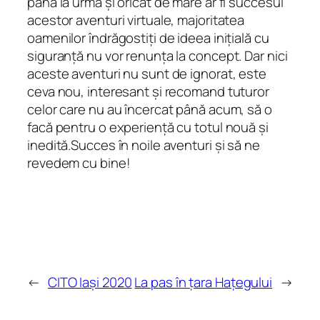
până la urmă și oricât de mare ar fi succesul
acestor aventuri virtuale, majoritatea
oamenilor îndrăgostiți de ideea inițială cu
siguranță nu vor renunța la concept. Dar nici
aceste aventuri nu sunt de ignorat, este
ceva nou, interesant și recomand tuturor
celor care nu au încercat până acum, să o
facă pentru o experiență cu totul nouă și
inedită.Succes în noile aventuri și să ne
revedem cu bine!
←
CITO Iași 2020
La pas în țara Hațegului
→