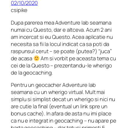
02/10/2020
csipike
Dupa parerea mea Adventure lab seamana
numai cu Questo, dar e altceva. Acum 2 ani
am incercat si eu Questo. Acea aplicatie nu
necesita sa fii la locul indicat ca sa poti da
raspunsul cerut – se poate (putea?) “juca”
de acasa
Am si vorbit pe aceasta tema cu
cei de la Questo – prezentandu-le wherigo
de la geocaching.
Pentru un geocacher Adventure lab
seamana cu un wherigo virtual. Mult mai
simplu si simplist decat un wherigo si nici nu
are cutie la final (eventual un link spre un
bonus cache). In afara de asta nu imi place
ca nu e integrat in geocaching – nu apare pe
harta geocaching – dar totusi primesti 5