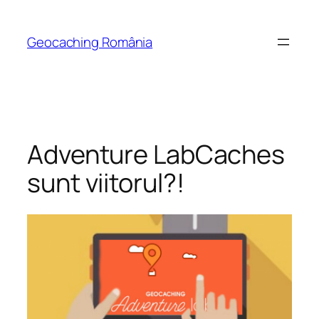
Skip
to
Geocaching România
content
Adventure LabCaches
sunt viitorul?!