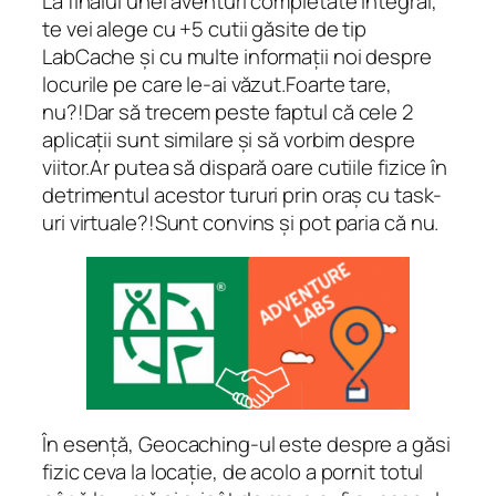
La finalul unei aventuri completate integral,
te vei alege cu +5 cutii găsite de tip
LabCache și cu multe informații noi despre
locurile pe care le-ai văzut.Foarte tare,
nu?!Dar să trecem peste faptul că cele 2
aplicații sunt similare și să vorbim despre
viitor.Ar putea să dispară oare cutiile fizice în
detrimentul acestor tururi prin oraș cu task-
uri virtuale?!Sunt convins și pot paria că nu.
În esență, Geocaching-ul este despre a găsi
fizic ceva la locație, de acolo a pornit totul