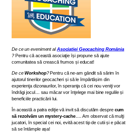
De ce un eveniment al
Asociaţiei Geocaching România
?
Pentru că această asociaţie își propune să ajute
comunitatea să crească frumos și educat!
De ce
Workshop
?
Pentru că ne-am gândit să sărim în
ajutorul tinerilor geocacheri și să le împărtășim din
experienţa dizonaurilor, în speranţa că cei nou veniţi vor
îndrăgi jocul… sau măcar vor înţelege mai bine regulile și
beneficiile practicării lui.
În această a patra ediţie vă invit să discutăm despre
cum
să rezolvăm un mystery-cache
…. Am observat că mulţi
jucatori, în special cei noi, evită acest tip de cutii și e păcat
să se întâmple așa!