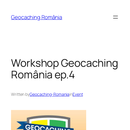
Skip
to
Geocaching România
content
Workshop Geocaching
România ep.4
Written by
Geocaching-Romania
in
Event