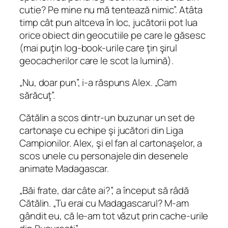
cutie? Pe mine nu mă tentează nimic”. Atâta
timp cât pun altceva în loc, jucătorii pot lua
orice obiect din geocutiile pe care le găsesc
(mai puţin
log‑book-urile
care ţin şirul
geocacherilor care le scot la lumină).
„Nu, doar pun”, i-a răspuns Alex. „Cam
sărăcuţ”.
Cătălin a scos dintr-un buzunar un set de
cartonaşe cu echipe şi jucători din Liga
Campionilor. Alex, şi el fan al cartonaşelor, a
scos unele cu personajele din desenele
animate Madagascar.
„Băi frate, dar câte ai?”, a început să râdă
Cătălin. „Tu erai cu Madagascarul? M-am
gândit eu, că le-am tot văzut prin cache-urile