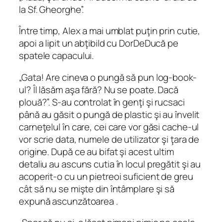
la Sf. Gheorghe”.
Între timp, Alex a mai umblat puţin prin cutie,
apoi a lipit un abţibild cu DorDeDucă pe
spatele capacului.
„Gata! Are cineva o pungă să pun log-book-
ul? Îl lăsăm aşa fără? Nu se poate. Dacă
plouă?”. S-au controlat în genţi şi rucsaci
până au găsit o pungă de plastic şi au învelit
carneţelul în care, cei care vor găsi cache-ul
vor scrie data, numele de utilizator şi ţara de
origine. După ce au bifat şi acest ultim
detaliu au ascuns cutia în locul pregătit şi au
acoperit-o cu un pietreoi suficient de greu
cât să nu se mişte din întâmplare şi să
expună ascunzătoarea .