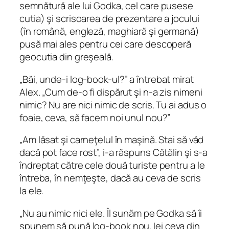
semnătură ale lui Godka, cel care pusese
cutia) şi scrisoarea de prezentare a jocului
(în română, engleză, maghiară şi germană)
pusă mai ales pentru cei care descoperă
geocutia din greşeală.
„Băi, unde-i
log-book-ul
?” a întrebat mirat
Alex. „Cum de-o fi dispărut şi n-a zis nimeni
nimic? Nu are nici nimic de scris. Tu ai adus o
foaie, ceva, să facem noi unul nou?”
„Am lăsat şi carneţelul în maşină. Stai să văd
dacă pot face rost”, i‑a răspuns Cătălin şi s‑a
îndreptat către cele două turiste pentru a le
întreba, în nemţeşte, dacă au ceva de scris
la ele.
„Nu au nimic nici ele. Îl sunăm pe Godka să îi
spunem să pună
log‑book
nou. Iei ceva din