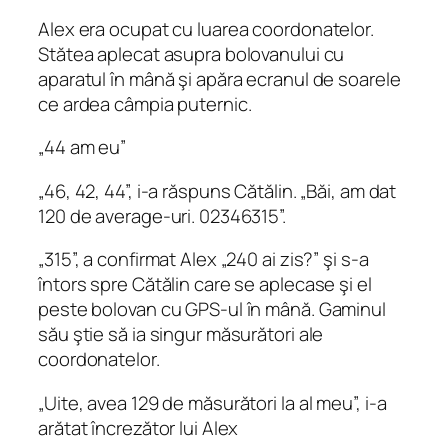
Alex era ocupat cu luarea coordonatelor.
Stătea aplecat asupra bolovanului cu
aparatul în mână şi apăra ecranul de soarele
ce ardea câmpia puternic.
„44 am eu”
„46, 42, 44”, i‑a răspuns Cătălin. „Băi, am dat
120 de average-uri. 02346315”.
„315”, a confirmat Alex „240 ai zis?” şi s‑a
întors spre Cătălin care se aplecase şi el
peste bolovan cu GPS-ul în mână. Gaminul
său ştie să ia singur măsurători ale
coordonatelor.
„Uite, avea 129 de măsurători la al meu”, i-a
arătat încrezător lui Alex