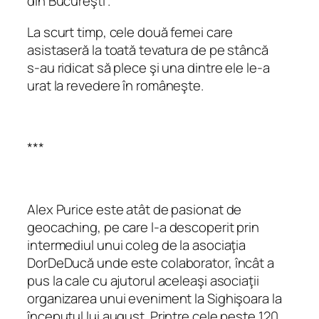
din Bucureşti”.
La scurt timp, cele două femei care
asistaseră la toată tevatura de pe stâncă
s‑au ridicat să plece şi una dintre ele le‑a
urat la revedere în româneşte.
***
Alex Purice este atât de pasionat de
geocaching, pe care l-a descoperit prin
intermediul unui coleg de la asociaţia
DorDeDucă unde este colaborator, încât a
pus la cale cu ajutorul aceleaşi asociaţii
organizarea unui eveniment la Sighişoara la
începutul lui august. Printre cele peste 120