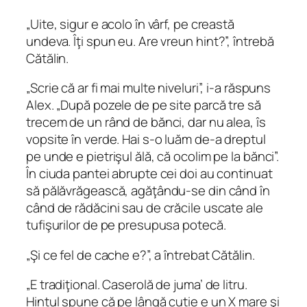
„Uite, sigur e acolo în vârf, pe creastă
undeva. Îţi spun eu. Are vreun
hint
?”, întrebă
Cătălin.
„Scrie că ar fi mai multe niveluri”, i-a răspuns
Alex. „După pozele de pe site parcă tre să
trecem de un rând de bănci, dar nu alea, îs
vopsite în verde. Hai s-o luăm de-a dreptul
pe unde e pietrişul ălă, că ocolim pe la bănci”.
În ciuda pantei abrupte cei doi au continuat
să pălăvrăgească, agăţându-se din când în
când de rădăcini sau de crăcile uscate ale
tufişurilor de pe presupusa potecă.
„Şi ce fel de cache e?”, a întrebat Cătălin.
„E tradiţional. Caserolă de juma’ de litru.
Hintul spune că pe lângă cutie e un X mare şi