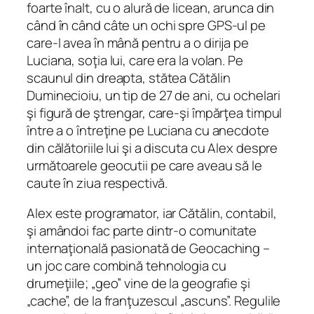
foarte înalt, cu o alură de licean, arunca din
când în când câte un ochi spre GPS-ul pe
care‑l avea în mână pentru a o dirija pe
Luciana, soţia lui, care era la volan. Pe
scaunul din dreapta, stătea Cătălin
Duminecioiu, un tip de 27 de ani, cu ochelari
şi figură de ştrengar, care‑şi împărţea timpul
între a o întreţine pe Luciana cu anecdote
din călătoriile lui şi a discuta cu Alex despre
următoarele geocutii pe care aveau să le
caute în ziua respectivă.
Alex este programator, iar Cătălin, contabil,
şi amândoi fac parte dintr-o comunitate
internaţională pasionată de Geocaching –
un joc care combină tehnologia cu
drumeţiile; „geo” vine de la geografie şi
„cache”, de la franţuzescul „ascuns”. Regulile