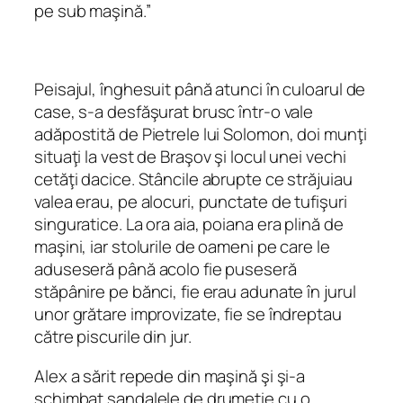
pe sub maşină.”
Peisajul, înghesuit până atunci în culoarul de
case, s‑a desfăşurat brusc într-o vale
adăpostită de Pietrele lui Solomon, doi munţi
situaţi la vest de Braşov şi locul unei vechi
cetăţi dacice. Stâncile abrupte ce străjuiau
valea erau, pe alocuri, punctate de tufişuri
singuratice. La ora aia, poiana era plină de
maşini, iar stolurile de oameni pe care le
aduseseră până acolo fie puseseră
stăpânire pe bănci, fie erau adunate în jurul
unor grătare improvizate, fie se îndreptau
către piscurile din jur.
Alex a sărit repede din maşină şi şi‑a
schimbat sandalele de drumeţie cu o