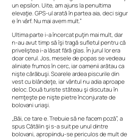
un epsilon. Uite, am ajuns la penultima
elevaţie. GPS-ul arată în partea aia, deci sigur
e în vârf. Nu mai avem mult.”
Ultima parte i‑a încercat puţin mai mult, dar
n‑au avut timp să îşi tragă sufletul pentru că
priveliştea i‑a lăsat fără glas. În jurul lor era
doar cerul. Jos, mesele de popas se vedeau
aliniate frumos în cerc, iar oamenii arătau ca
nişte cărăbuşi. Soarele ardea piscurile din
vest cu blândeţe, iar vântul nu adia aproape
deloc. Două turiste stăteau şi discutau în
nemţeşte pe nişte pietre înconjurate de
bolovani uriaşi.
„Băi, ce tare e. Trebuie să ne facem poză”, a
spus Cătălin şi s‑a suit pe unul dintre
bolovani, apropiindu‑se periculos de mult de