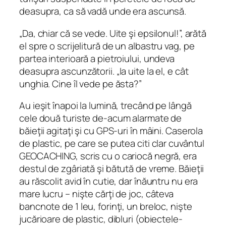
deasupra, ca să vadă unde era ascunsă.
„Da, chiar că se vede. Uite şi epsilonul!”, arătă
el spre o scrijelitură de un albastru vag, pe
partea interioară a pietroiului, undeva
deasupra ascunzătorii. „Ia uite la el, e cât
unghia. Cine îl vede pe ăsta?”
Au ieşit înapoi la lumină, trecând pe lângă
cele două turiste de‑acum alarmate de
băieţii agitaţi şi cu GPS-uri în mâini. Caserola
de plastic, pe care se putea citi clar cuvântul
GEOCACHING, scris cu o cariocă negră, era
destul de zgâriată şi bătută de vreme. Băieţii
au răscolit avid în cutie, dar înăuntru nu era
mare lucru – nişte cărţi de joc, câteva
bancnote de 1 leu, forinţi, un breloc, nişte
jucărioare de plastic, dibluri (obiectele-