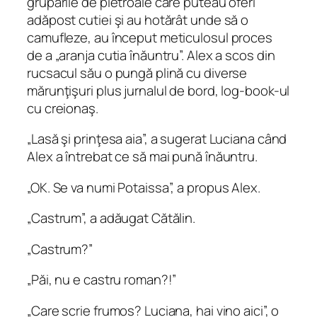
grupările de pietroaie care puteau oferi
adăpost cutiei şi au hotărât unde să o
camufleze, au început meticulosul proces
de a „aranja cutia înăuntru”. Alex a scos din
rucsacul său o pungă plină cu diverse
mărunţişuri plus jurnalul de bord, log-book-ul
cu creionaş.
„Lasă şi prinţesa aia”, a sugerat Luciana când
Alex a întrebat ce să mai pună înăuntru.
„OK. Se va numi Potaissa”, a propus Alex.
„Castrum”, a adăugat Cătălin.
„Castrum?”
„Păi, nu e castru roman?!”
„Care scrie frumos? Luciana, hai vino aici”, o