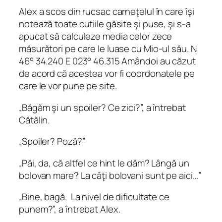
Alex a scos din rucsac carneţelul în care îşi
notează toate cutiile găsite şi puse, şi s‑a
apucat să calculeze media celor zece
măsurători pe care le luase cu Mio‑ul său. N
46° 34.240 E 023° 46.315 Amândoi au căzut
de acord că acestea vor fi coordonatele pe
care le vor pune pe site.
„Băgăm şi un spoiler? Ce zici?”, a întrebat
Cătălin.
„Spoiler? Poză?”
„Păi, da, că altfel ce hint le dăm? Lângă un
bolovan mare? La câţi bolovani sunt pe aici…”
„Bine, bagă. La nivel de dificultate ce
punem?”, a întrebat Alex.