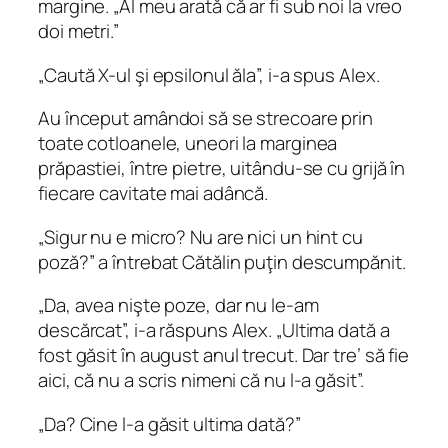
margine. „Al meu arată că ar fi sub noi la vreo
doi metri.”
„Caută X-ul şi epsilonul ăla”, i-a spus Alex.
Au început amândoi să se strecoare prin
toate cotloanele, uneori la marginea
prăpastiei, între pietre, uitându-se cu grijă în
fiecare cavitate mai adâncă.
„Sigur nu e micro? Nu are nici un hint cu
poză?” a întrebat Cătălin puţin descumpănit.
„Da, avea nişte poze, dar nu le-am
descărcat”, i-a răspuns Alex. „Ultima dată a
fost găsit în august anul trecut. Dar tre’ să fie
aici, că nu a scris nimeni că nu l-a găsit”.
„Da? Cine l-a găsit ultima dată?”