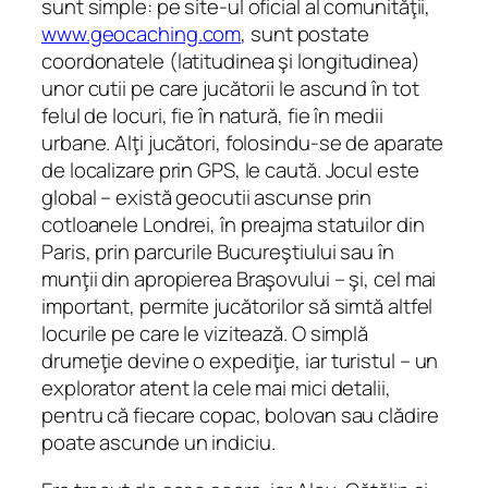
sunt simple: pe site-ul oficial al comunităţii,
www.geocaching.com
, sunt postate
coordonatele (latitudinea şi longitudinea)
unor cutii pe care jucătorii le ascund în tot
felul de locuri, fie în natură, fie în medii
urbane. Alţi jucători, folosindu‑se de aparate
de localizare prin GPS, le caută. Jocul este
global – există geocutii ascunse prin
cotloanele Londrei, în preajma statuilor din
Paris, prin parcurile Bucureştiului sau în
munţii din apropierea Braşovului – şi, cel mai
important, permite jucătorilor să simtă altfel
locurile pe care le vizitează. O simplă
drumeţie devine o expediţie, iar turistul – un
explorator atent la cele mai mici detalii,
pentru că fiecare copac, bolovan sau clădire
poate ascunde un indiciu.