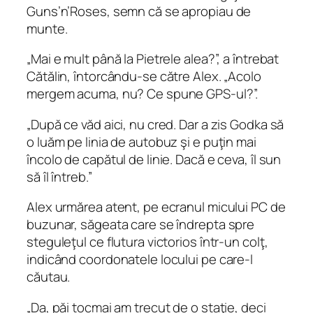
Guns’n’Roses, semn că se apropiau de
munte.
„Mai e mult până la Pietrele alea?”, a întrebat
Cătălin, întorcându‑se către Alex. „Acolo
mergem acuma, nu? Ce spune GPS-ul?”.
„După ce văd aici, nu cred. Dar a zis Godka să
o luăm pe linia de autobuz şi e puţin mai
încolo de capătul de linie. Dacă e ceva, îl sun
să îl întreb.”
Alex urmărea atent, pe ecranul micului PC de
buzunar, săgeata care se îndrepta spre
steguleţul ce flutura victorios într-un colţ,
indicând coordonatele locului pe care‑l
căutau.
„Da, păi tocmai am trecut de o staţie, deci