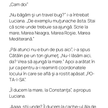
„Cam doi”
„Nu băgăm şi un travel bug?” i‑a întrebat
Luciana. „De exemplu muţunache ăsta. Stai
că scrie unde trebuie sa ajungă. Scrie la
mare, Marea Neagra, Marea Roşie, Marea
Mediterană.”
„Păi atunci nu e bun de pus aici”, i‑a spus
Cătălin pe un ton glumeţ. „Nu-l lăsăm aici,
da? Vrea să ajungă la mare.” Apoi a arătat în
jur ca pentru a‑i reaminti coordonatele
locului în care se află şi a rostit apăsat „PO-
TA-I-SA”.
„Îl ducem la mare, la Constanţa”, a propus
Luciana.
„Aaaa, ştii unde? Îl ducem la cache-ul ăla de