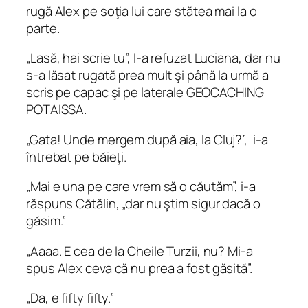
rugă Alex pe soţia lui care stătea mai la o
parte.
„Lasă, hai scrie tu”, l‑a refuzat Luciana, dar nu
s‑a lăsat rugată prea mult şi până la urmă a
scris pe capac şi pe laterale GEOCACHING
POTAISSA.
„Gata! Unde mergem după aia, la Cluj?”, i‑a
întrebat pe băieţi.
„Mai e una pe care vrem să o căutăm”, i‑a
răspuns Cătălin, „dar nu ştim sigur dacă o
găsim.”
„Aaaa. E cea de la Cheile Turzii, nu? Mi-a
spus Alex ceva că nu prea a fost găsită”.
„Da, e fifty fifty.”