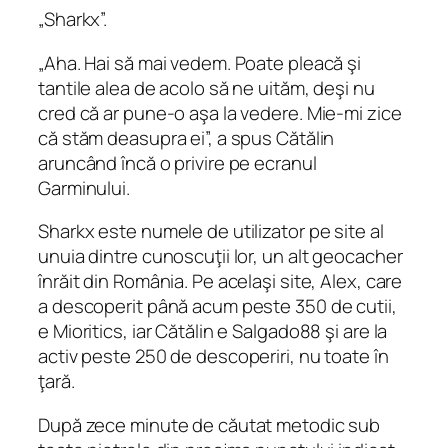
„Sharkx”.
„Aha. Hai să mai vedem. Poate pleacă şi
tantile alea de acolo să ne uităm, deşi nu
cred că ar pune-o aşa la vedere. Mie-mi zice
că stăm deasupra ei”, a spus Cătălin
aruncând încă o privire pe ecranul
Garminului.
Sharkx este numele de utilizator pe site al
unuia dintre cunoscuţii lor, un alt geocacher
înrăit din România. Pe acelaşi site, Alex, care
a descoperit până acum peste 350 de cutii,
e Mioritics, iar Cătălin e Salgado88 şi are la
activ peste 250 de descoperiri, nu toate în
ţară.
După zece minute de căutat metodic sub