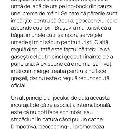
urmă de labă de urs pe
log‑book
din cauza
unei creme de mâini. Se pare că părerile sunt
împărţite pentru că Godka, geocacherul care
ascunde cutii prin Braşov, a mărturisit că a
băgat în unele cutii şampon, şerveţele
umede şi mini săpun pentru turişti. O altă
regulă disputată este faptul că trebuie să
găseşti cel puţin cinci geocutii înainte de a
pune una. Alex spune că e normal să înveţi
întâi cum merge treaba pentru a nu face
greşeli, dar nu este o regulă recunoscută
oficial.
Un alt principiu al jocului, de data aceasta
încurajat de către asociaţia internaţională,
este că nu poţi face schimbări sau
stricăciuni în natură când pui un
cache
.
Dimpotrivă, geocaching-ul promovează