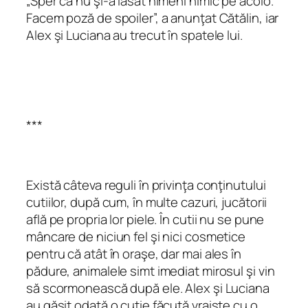
„Sper că nu şi-a lăsat nimeni nimic pe acolo.
Facem poză de spoiler”, a anunţat Cătălin, iar
Alex şi Luciana au trecut în spatele lui.
***
Există câteva reguli în privinţa conţinutului
cutiilor, după cum, în multe cazuri, jucătorii
află pe propria lor piele. În cutii nu se pune
mâncare de niciun fel şi nici cosmetice
pentru că atât în oraşe, dar mai ales în
pădure, animalele simt imediat mirosul şi vin
să scormonească după ele. Alex şi Luciana
au găsit odată o cutie făcută vraişte cu o