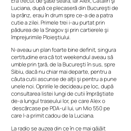
Era trecut de şase seara, iar Alex, Cătălin şi
Luciana, după ce plecaseră din Bucureşti de
la prânz, erau în drum spre ce‑a de a patra
cutie a zilei. Primele trei i‑au purtat prin
pădurea de la Snagov şi prin cartierele şi
împrejurimile Ploieştiului.
N‑aveau un plan foarte bine definit, singura
certitudine era că tot weekendul aveau să
umble prin ţară, de la Bucureşti în sus, spre
Sibiu, dacă nu chiar mai departe, pentru a
căuta cutii ascunse de alţii şi pentru a pune
unele noi. Opririle le decideau pe loc, după
consultarea listei lungi de cutii împrăştiate
de-a lungul traseului lor, pe care Alex o
descărcase pe PDA‑ul lui, un Mio 550 pe
care l‑a primit cadou de la Luciana.
La radio se auzea din ce în ce mai gâjâit