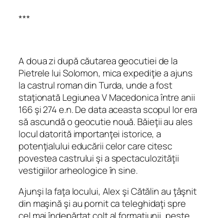
***
A doua zi după căutarea geocutiei de la
Pietrele lui Solomon, mica expediţie a ajuns
la castrul roman din Turda, unde a fost
staţionată Legiunea V Macedonica între anii
166 şi 274 e.n. De data aceasta scopul lor era
să ascundă o geocutie nouă. Băieţii au ales
locul datorită importanţei istorice, a
potenţialului educării celor care citesc
povestea castrului şi a spectaculozităţii
vestigiilor arheologice în sine.
Ajunşi la faţa locului, Alex şi Cătălin au ţâşnit
din maşină şi au pornit ca teleghidaţi spre
cel mai îndepărtat colţ al formaţiunii, peste