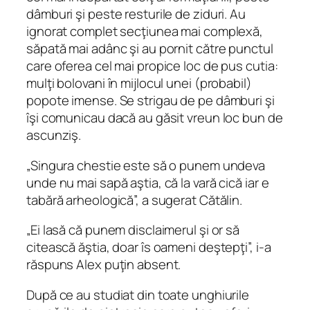
dâmburi şi peste resturile de ziduri. Au
ignorat complet secţiunea mai complexă,
săpată mai adânc şi au pornit către punctul
care oferea cel mai propice loc de pus cutia:
mulţi bolovani în mijlocul unei (probabil)
popote imense. Se strigau de pe dâmburi şi
îşi comunicau dacă au găsit vreun loc bun de
ascunziş.
„Singura chestie este să o punem undeva
unde nu mai sapă aştia, că la vară cică iar e
tabără arheologică”, a sugerat Cătălin.
„Ei lasă că punem disclaimerul şi or să
citească ăştia, doar îs oameni deştepţi”, i‑a
răspuns Alex puţin absent.
După ce au studiat din toate unghiurile