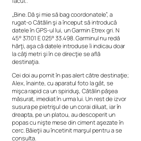
făcut”.
„Bine. Dă şi mie să bag coordonatele”, a
rugat-o Cătălin şi a început să introducâ
datele în GPS-ul lui, un Garmin Etrex gri. N
45° 37.101 E 025° 33.498. Garminul nu redă
hărţi, aşa că datele introduse îi indicau doar
la câţi metri şi în ce direcţie se află
destinaţia.
Cei doi au pornit în pas alert către destinaţie;
Alex, înainte, cu aparatul foto la gât, se
mişca rapid ca un spiriduş, Cătălin păşea
măsurat, imediat în urma lui. Un rest de izvor
susura pe pietrişul de un corai diluat, iar în
dreapta, pe un platou, au descoperit un
popas cu nişte mese din ciment aşezate în
cerc. Băieţii au încetinit marşul pentru a se
consulta.