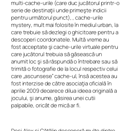
multi-cache-urile
(care duc jucătorul printr-o
serie de destinaţii unde primeşte indicii
pentru următorul punct), ,
cache-urile
mystery
, mult mai folosite în mediul urban, la
care trebuie să dezlegi o ghicitoare pentru a
descoperi coordonatele. Multă vreme au
fost acceptate şi cache-urile virtuale pentru
care jucătorul trebuia să găsească un
anumit loc şi să răspundă o întrebare sau să
trimită o fotografie de la locul respectiv celui
care „ascunsese” cache-ul, însă acestea au
fost interzise de către asociaţia oficială în
aprilie 2009 deoarece dilua ideea originală a
jocului, şi anume, găsirea unei cutii
palpabile, oricât de mică ar fi.
Deşi Alex şi Cătălin descoperă multe dintre