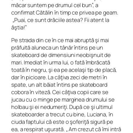
măcar suntem pe drumul cel bun”, a
confirmat Cătălin în timp ce privea pe geam.
„Puai, ce sunt drăciile astea? Fii atent la
ăştia!”
Pe strada din ce în ce mai abruptă şi mai
prăfuită aluneca un tânăr întins pe un
skateboard de dimensiuni neobişnuit de
mari. Imediat în urma lui, o fată îmbrăcată
toată în negru, şi ea pe acelaşi tip de placă,
dar în picioare. La câţiva zeci de metri în
spate, un alt băiat întins pe skateboard
cobora în viteză. Cei câţiva copii care se
jucau cu o minge pe marginea drumului se
holbau şi ei nedumeriţi. După ce şi ultimul
skateboarder a trecut cu bine, Luciana, în
ciuda faptului că este o şoferiţă sigură pe
ea, a respirat uşurată. „ Am crezut că îmi intră