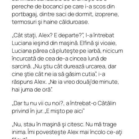
pereche de bocanci pe care i‑a scos din
portbagaj, dintre saci de dormit, izoprene,
termosuri şi haine călduroase.
„Cât staţi, Alex? E departe?”, l-a întrebat
Luciana ieşind din maşină. Elfină şi vioaie,
Luciana părea că pluteşte pe iarbă, nicicum
încurcată de cea de‑a cincea lună de
sarcină. „Nu ştiu cât durează urcarea, dar
cine ştie cât ne ia să găsim cutia”, i-a
răspuns Alex. „Ne ia vreo douăj’de minute,
hai juma de oră”.
„Dar tu nu vii cu noi?, a întrebat‑o Cătălin
privind în jur. „E mişto pe aici”
„Nu, stau în maşină şi citesc. Nu mă trage
inima. Îmi povesteşte Alex mai încolo ce-aţi