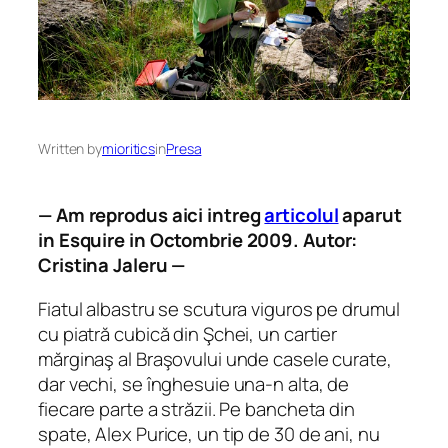
Written by
mioritics
in
Presa
— Am reprodus aici intreg
articolul
aparut
in Esquire in Octombrie 2009. Autor:
Cristina Jaleru —
Fiatul albastru se scutura viguros pe drumul
cu piatră cubică din Şchei, un cartier
mărginaş al Braşovului unde casele curate,
dar vechi, se înghesuie una‑n alta, de
fiecare parte a străzii. Pe bancheta din
spate, Alex Purice, un tip de 30 de ani, nu