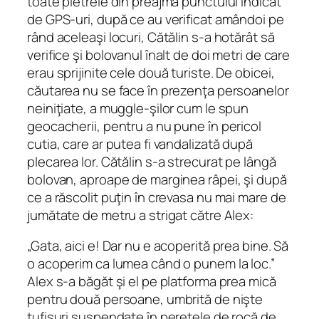
toate pietrele din preajma punctului indicat
de GPS‑uri, după ce au verificat amândoi pe
rând aceleaşi locuri, Cătălin s‑a hotărât să
verifice şi bolovanul înalt de doi metri de care
erau sprijinite cele două turiste. De obicei,
căutarea nu se face în prezenţa persoanelor
neiniţiate, a muggle-şilor cum le spun
geocacherii, pentru a nu pune în pericol
cutia, care ar putea fi vandalizată după
plecarea lor. Cătălin s‑a strecurat pe lângă
bolovan, aproape de marginea râpei, şi după
ce a răscolit puţin în crevasa nu mai mare de
jumătate de metru a strigat către Alex:
„Gata, aici e! Dar nu e acoperită prea bine. Să
o acoperim ca lumea când o punem la loc.”
Alex s‑a băgăt şi el pe platforma prea mică
pentru două persoane, umbrită de nişte
tufişuri suspendate în peretele de rocă de