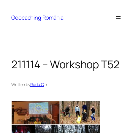
Skip
to
Geocaching România
content
211114 – Workshop T52
Written by
Radu C
in