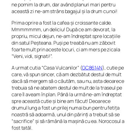
ne pornim la drum, dar având planuri mari pentru
această zi ne-am strâns bagajul și la drum cu noi!
Prima oprire a fost la cafea și croissante calde.
Mmmmmmm, un deliciu! După ce am devorat, la
propriu, micul dejun, ne-am îndreptat spre locațiile
din satul Peșteana. Puși pe treabă nu am zăbovit
foarte mult prin aceste locuri, ci am mers pe zicala
“
Veni, vidi, signati!
”.
A urmat cutia
“Casa Vulcanilor
” (
GC8614N
), cutie pe
care, vă spun sincer, că am dezbătut destul de mult
dacă să mergem să o căutăm, sau nu, asta deoarece
trebuia să ne abatem destul de mult de la traseul pe
care îl aveam în plan. Până la urmă ne-am îndreptat
spre această cutie și bine am făcut! Deoarece
drumul lung a fost un prilej numai bun pentru fetița
noastră să adoarmă, unul din părinți a trebuit să se
“sacrifice” și să rămână la mașină cu ea. Norocosul a
fost tatăl.