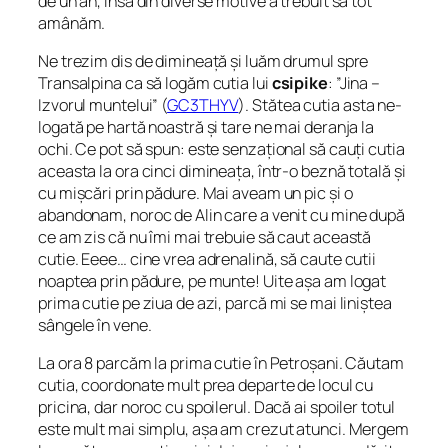
de un an, însă din diverse motive a trebuit să tot
amânăm.
Ne trezim dis de dimineață și luăm drumul spre
Transalpina ca să logăm cutia lui
csipike
:
”Jina –
Izvorul muntelui”
(
GC3THYV
). Stătea cutia asta ne-
logată pe hartă noastră și tare ne mai deranja la
ochi. Ce pot să spun: este senzațional să cauți cutia
aceasta la ora cinci dimineața, într-o beznă totală și
cu mișcări prin pădure. Mai aveam un pic și o
abandonam, noroc de Alin care a venit cu mine după
ce am zis că nu îmi mai trebuie să caut această
cutie. Eeee… cine vrea adrenalină, să caute cutii
noaptea prin pădure, pe munte! Uite așa am logat
prima cutie pe ziua de azi, parcă mi se mai liniștea
sângele în vene.
La ora 8 parcăm la prima cutie în Petroșani. Căutam
cutia, coordonate mult prea departe de locul cu
pricina, dar noroc cu spoilerul. Dacă ai spoiler totul
este mult mai simplu, așa am crezut atunci. Mergem