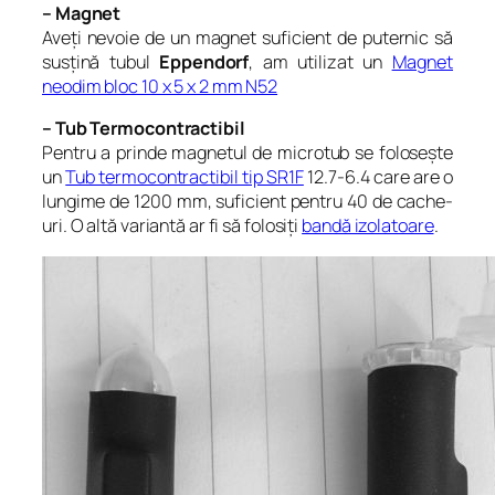
– Magnet
Aveți nevoie de un magnet suficient de puternic să
susțină tubul
Eppendorf
, am utilizat un
Magnet
neodim bloc 10 x 5 x 2 mm N52
– Tub Termocontractibil
Pentru a prinde magnetul de microtub se folosește
un
Tub termocontractibil tip SR1F
12.7-6.4 care are o
lungime de 1200 mm, suficient pentru 40 de cache-
uri. O altă variantă ar fi să folosiți
bandă izolatoare
.