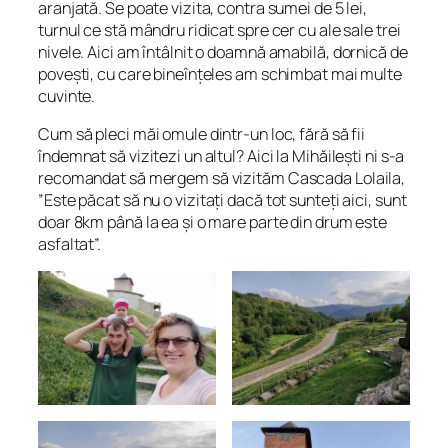
aranjată. Se poate vizita, contra sumei de 5 lei,
turnul ce stă mândru ridicat spre cer cu ale sale trei
nivele. Aici am întâlnit o doamnă amabilă, dornică de
povești, cu care bineînțeles am schimbat mai multe
cuvinte.
Cum să pleci măi omule dintr-un loc, fără să fii
îndemnat să vizitezi un altul? Aici la Mihăilești ni s-a
recomandat să mergem să vizităm Cascada Lolaila,
”
Este păcat să nu o vizitați dacă tot sunteți aici, sunt
doar 8km până la ea și o mare parte din drum este
asfaltat
”.