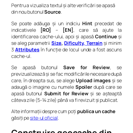
Pentru a vizualiza textul și alte verificări se apasă
din nou butonul
Source
.
Se poate adăuga și un indiciu
Hint
precedat de
indicativele
[RO]
–
[EN]
, care să ajute la
identificarea cache-ului, apoi și apasă
Continue
și
se aleg parametrii
Size
,
Dificulty, Terrain
și minim
3
Attributes
în funcție de locul unde a fost ascuns
cache-ul.
Se apasă butonul
Save for Review
, se
previzualizează și se fac modificările necesare după
care, în dreapta sus, se alege
Upload images
și se
adaugă o imagine cu numele
Spoiler
după care se
apasă butonul
Submit for Review
și se așteaptă
câteva zile (5-14 zile) până va fi revizuit și publicat.
Alte informații despre cum poți
publica un cache
găsiți pe
site-ul oficial
.
Construire geocache din