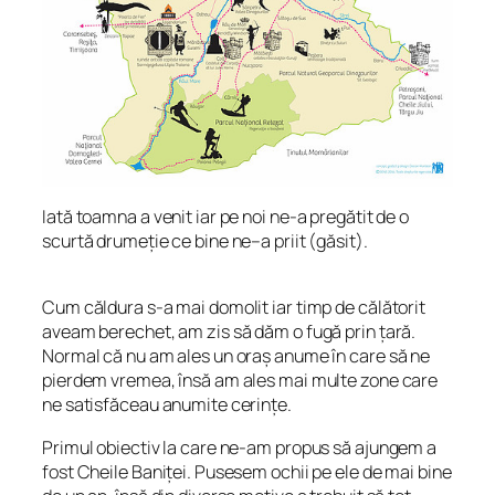
Iată toamna a venit iar pe noi ne-a pregătit de o
scurtă drumeție ce bine ne–a priit (găsit).
Cum căldura s-a mai domolit iar timp de călătorit
aveam berechet, am zis să dăm o fugă prin țară.
Normal că nu am ales un oraș anume în care să ne
pierdem vremea, însă am ales mai multe zone care
ne satisfăceau anumite cerințe.
Primul obiectiv la care ne-am propus să ajungem a
fost Cheile Baniței. Pusesem ochii pe ele de mai bine