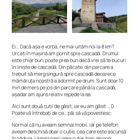
Ei… Dacă așa e vorba, ne mai uităm noi la 8 km?
Urcați în mașină am pornit spre cascadă. Drumul
este chiar bun, poate prea bun dacă vrei să te bucuri
în liniște de cascadă. Din păcate, din parcare a
trebuit să merg singură spre cascadă deoarece
mămăruța noastră a adormit pe drum. Sunt doar 10
min de mers pe jos din parcare până la cascadă,
așadar am ajuns relativ repede la ea.
Aici sunt două cutii de găsit, iar eu am găsit … 0.
Poate vă întrebați de ce… păi să vă povestesc:
Normal că nu aveam semnal mobil, iar pe telefon
aveam deschisă doar o cutie, cea care este ascunsă
în pădure. Urmez pașii spre cutie, trec de pod,