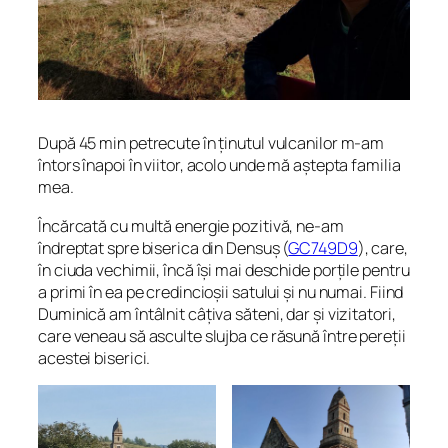
După 45 min petrecute în ținutul vulcanilor m-am
întors înapoi în viitor, acolo unde mă aștepta familia
mea.
Încărcată cu multă energie pozitivă, ne-am
îndreptat spre biserica din Densuș (
GC749D9
), care,
în ciuda vechimii, încă își mai deschide porțile pentru
a primi în ea pe credincioșii satului și nu numai. Fiind
Duminică am întâlnit câțiva săteni, dar și vizitatori,
care veneau să asculte slujba ce răsună între pereții
acestei biserici.