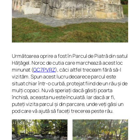
Următoarea oprire a fost în Parcul de Piatră din satul
Hățăgel. Noroc de cutia care marchează acest loc
minunat (
GC7PVRZ
), căci altfel treceam fără să-l
vizităm. Spun acest lucru deoarece parcul este
situat chiar într-o curbă, protejat fiind de un rău și de
mulți copaci. Nu vă speriați dacă găsiți poarta
închisă, aceasta nu este încuiată. Iar dacă ar fi,
puteți vizita parcul și din parcare, unde veți găsi un
pod care vă ajută să faceți trecerea peste râu.