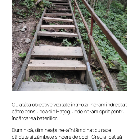
Cu atâta obiective vizitate într-o zi, ne-am îndreptat
către pensiunea din Hațeg, unde ne-am oprit pentru
încărcarea bateriilor.
Duminică, dimineața ne-a întâmpinat cu raze
călduțe și zâmbete sincere de copil. Greu a fost să