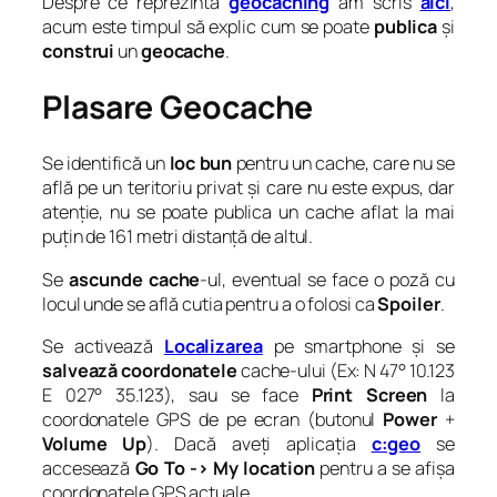
Despre ce reprezintă
geocaching
am scris
aici
,
acum este timpul să explic cum se poate
publica
și
construi
un
geocache
.
Plasare Geocache
Se identifică un
loc bun
pentru un cache, care nu se
află pe un teritoriu privat și care nu este expus, dar
atenție, nu se poate publica un cache aflat la mai
puțin de 161 metri distanță de altul.
Se
ascunde cache
-ul, eventual se face o poză cu
locul unde se află cutia pentru a o folosi ca
Spoiler
.
Se activează
Localizarea
pe smartphone și se
salvează coordonatele
cache-ului (Ex: N 47° 10.123
E 027° 35.123), sau se face
Print Screen
la
coordonatele GPS de pe ecran (butonul
Power
+
Volume
Up
). Dacă aveți aplicația
c:geo
se
accesează
Go To -> My location
pentru a se afișa
coordonatele GPS actuale.