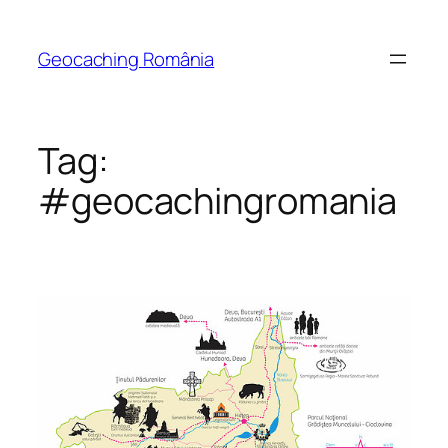
Skip
to
Geocaching România
content
Tag:
#geocachingromania