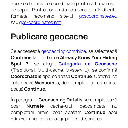
apoi se dă click pe coordonate pentru a fi mai ușor
de copiat. Pentru conversia coordonatelor în diferite
formate recomand site-ul
gpscoordinates.eu
sau
gps-coordinates.net
.
Publicare geocache
Se accesează
geocaching.com/hide
, se selectează
Continue
la întrebarea
Already Know Your Hiding
Spot ?,
se alege
Categoria de Geocache
(Traditional, Multi-cache, Mystery …), se confirmă
Coordonatele
apoi se apasă
Continue
. Opțional se
selectează
Waypoints,
de exemplu o parcare și se
apasă
Continue
.
În paragraful
Geocaching Details
se completează
doar
Numele
cache-ului, deocamdată nu
completăm nimic, doar apăsam
Continue
apoi
Edit/Back pentru a adaugă poze si descrierea.