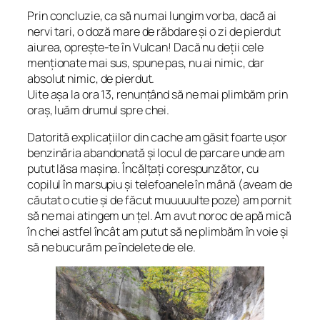
Prin concluzie, ca să nu mai lungim vorba, dacă ai
nervi tari, o doză mare de răbdare și o zi de pierdut
aiurea, oprește-te în Vulcan! Dacă nu deții cele
menționate mai sus, spune pas, nu ai nimic, dar
absolut nimic, de pierdut.
Uite așa la ora 13, renunțând să ne mai plimbăm prin
oraș, luăm drumul spre chei.
Datorită explicațiilor din cache am găsit foarte ușor
benzinăria abandonată și locul de parcare unde am
putut lăsa mașina. Încălțați corespunzător, cu
copilul în marsupiu și telefoanele în mână (aveam de
căutat o cutie și de făcut muuuuulte poze) am pornit
să ne mai atingem un țel. Am avut noroc de apă mică
în chei astfel încât am putut să ne plimbăm în voie și
să ne bucurăm pe îndelete de ele.