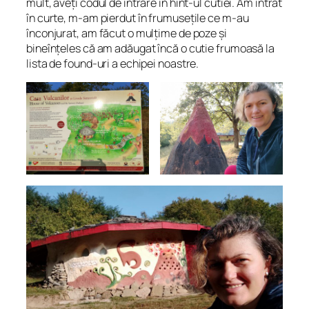
mult, aveți codul de intrare în hint-ul cutiei. Am intrat
în curte, m-am pierdut în frumusețile ce m-au
înconjurat, am făcut o mulțime de poze și
bineînțeles că am adăugat încă o cutie frumoasă la
lista de found-uri a echipei noastre.