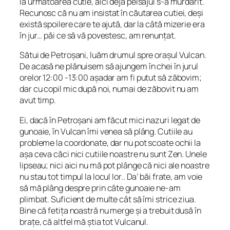
la următoarea cutie, aici deja peisajul s-a murdărit.
Recunosc că nu am insistat în căutarea cutiei, deși
există spoilere care te ajută, dar la câtă mizerie era
în jur… păi ce să vă povestesc, am renunțat.
Sătui de Petroșani, luăm drumul spre orașul Vulcan.
De acasă ne plănuisem să ajungem în chei în jurul
orelor 12:00 -13:00 așadar am fi putut să zăbovim;
dar cu copil mic după noi, numai de zăbovit nu am
avut timp.
Ei, dacă în Petroșani am făcut mici nazuri legat de
gunoaie, în Vulcan îmi venea să plâng. Cutiile au
probleme la coordonate, dar nu pot scoate ochii la
așa ceva căci nici cutiile noastre nu sunt Zen. Unele
lipseau; nici aici nu mă pot plânge că nici ale noastre
nu stau tot timpul la locul lor.. Da’ băi frate, am voie
să mă plâng despre prin câte gunoaie ne-am
plimbat. Suficient de multe cât să îmi strice ziua.
Bine că fetița noastră nu merge și a trebuit dusă în
brațe, că altfel mă știa tot Vulcanul.