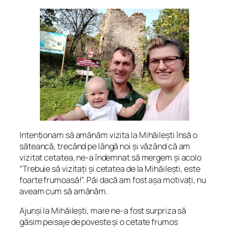
Intenționam să amânăm vizita la Mihăilești însă o
săteancă, trecând pe lângă noi și văzând că am
vizitat cetatea, ne-a îndemnat să mergem și acolo
“
Trebuie să vizitați și cetatea de la Mihăilești, este
foarte frumoasă!
”. Păi dacă am fost așa motivați, nu
aveam cum să amânăm.
Ajunși la Mihăilești, mare ne-a fost surpriza să
găsim peisaje de poveste și o cetate frumos