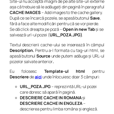
Site-ul nu acceptă imagini de pe alte site-uri externe
așa că trebuie să le adăugați din pagină în paragraful
CACHE IMAGES
–
Add images to the cache gallery
.
După ce se încarcă pozele, se apasă butonul
Save
,
fără a face alte modificări pentru că se vor pierde.
Se dă click dreapta pe poză –
Open in new Tab
și se
salvează url-ul pozei (
URL_POZA.JPG)
.
Textul descrierii cache-ului se inserează în câmpul
Description.
Pentru a-l formata cu tag-uri html, se
apasă butonul
Source
unde putem adăuga și URL-ul
pozelor salvate anterior
.
Eu folosesc
Template-ul html
pentru
Descriere
de
aici
unde înlocuiesc doar 3 câmpuri:
URL_POZA.JPG
– reprezintă URL-ul pozei
care doresc să apară în pagină.
DESCRIERE CACHE IN ROMANA
și
DESCRIERE CACHE IN ENGLEZA
–
descrierea pentru limba româna și engleză.