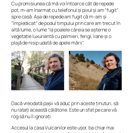
Cu promisiunea că mă voi întoarce cât de repede
pot, m-am înarmat cu telefonul și pixul și am “fugit”
spre casă. Așa de repede am fugit că m-am și
“
împiedicat
” de podul timpului prin care am trecut în
altă lume, o lume “
la poalele căreia se așterne o
vegetație luxuriantă cu palmieri, ferigi, liane și o
plajă de nisip udată de apele mării
”.
Dacă vreodată pașii vă aduc prin aceste ținuturi, să
nu ratați această călătorie. Este un sfat pe care vă
rog să nu îl ignorați.
Accesul la casa Vulcanilor este ușor, ba chiar mai