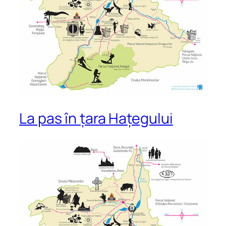
La pas în țara Hațegului