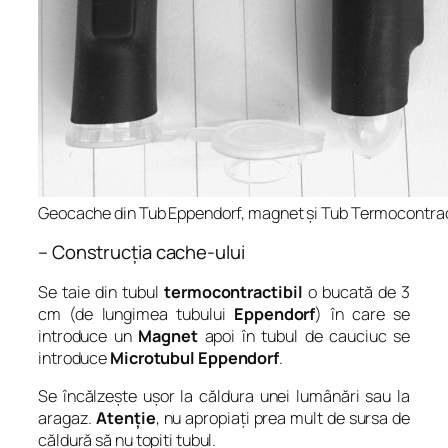
Geocache din Tub Eppendorf, magnet și Tub Termocontrac
– Construcția cache-ului
Se taie din tubul
termocontractibil
o bucată de 3
cm (de lungimea tubului
Eppendorf
) în care se
introduce un
Magnet
apoi în tubul de cauciuc se
introduce
Microtubul
Eppendorf
.
Se încălzește ușor la căldura unei lumânări sau la
aragaz.
Atenție
, nu apropiați prea mult de sursa de
căldură să nu topiți tubul.