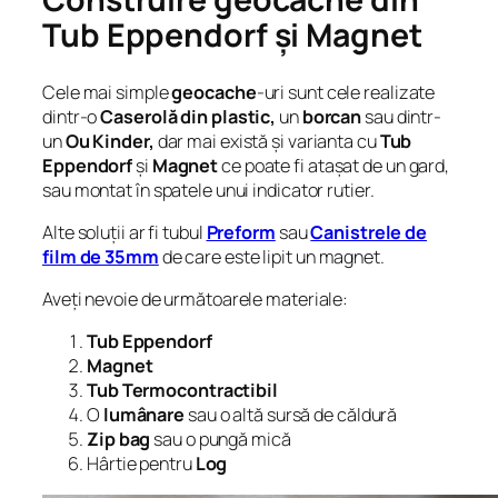
Tub Eppendorf și Magnet
Cele mai simple
geocache
-uri sunt cele realizate
dintr-o
Caserolă din plastic,
un
borcan
sau dintr-
un
Ou Kinder,
dar mai există și varianta cu
Tub
Eppendorf
și
Magnet
ce poate fi atașat de un gard,
sau montat în spatele unui indicator rutier.
Alte soluții ar fi tubul
Preform
sau
Canistrele de
film de 35mm
de care este lipit un magnet.
Aveți nevoie de următoarele materiale:
Tub Eppendorf
Magnet
Tub Termocontractibil
O
lumânare
sau o altă sursă de căldură
Zip bag
sau o pungă mică
Hârtie pentru
Log