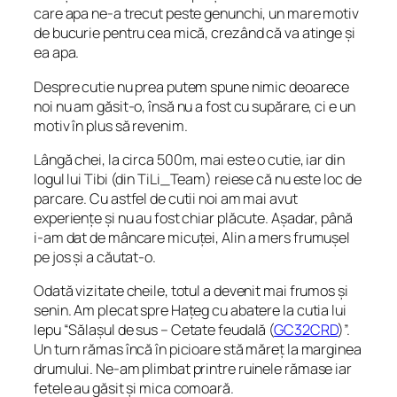
care apa ne-a trecut peste genunchi, un mare motiv
de bucurie pentru cea mică, crezând că va atinge și
ea apa.
Despre cutie nu prea putem spune nimic deoarece
noi nu am găsit-o, însă nu a fost cu supărare, ci e un
motiv în plus să revenim.
Lângă chei, la circa 500m, mai este o cutie, iar din
logul lui Tibi (din TiLi_Team) reiese că nu este loc de
parcare. Cu astfel de cutii noi am mai avut
experiențe și nu au fost chiar plăcute. Așadar, până
i-am dat de mâncare micuței, Alin a mers frumușel
pe jos și a căutat-o.
Odată vizitate cheile, totul a devenit mai frumos și
senin. Am plecat spre Hațeg cu abatere la cutia lui
Iepu “
Sălașul de sus – Cetate feudală
(
GC32CRD
)”.
Un turn rămas încă în picioare stă măreț la marginea
drumului. Ne-am plimbat printre ruinele rămase iar
fetele au găsit și mica comoară.