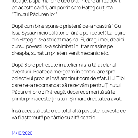
locație. După mai bine de o oră, în care am zăbovit
pe aceste cărări, am pornit spre Hațeg cu ținta
“
Ținutul Pădurenilor
”.
După cum bine spune o prietenă de-a noastră “
Cu
Issa Sysaa: nicio călătorie fără o peripeție!
”. La ieșire
din Hațeg ni s-a stricat mașina. Ei, dragii mei, de aici
cursul poveștii s-a schimbat în: tras mașina pe
dreapta, sunat un prieten, venit mecanic etc.
După 3 ore petrecute în atelier ni s-a tăiat elanul
aventurii. Poate că mergeam în continuare spre
obiectivul propus însă am ținut cont de sfatul lui Tibi
care ne-a recomandat să rezervăm pentru Ținutul
Pădurenilor o zi întreagă, deoarece merită să te
plimbi prin aceste ținuturi. Și mare dreptate a avut.
Însă această este o cu totul altă poveste, poveste ce
vă fi așternută pe hârtie cu altă ocazie.
14/10/2020