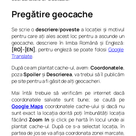
Pregătire geocache
Se scrie o
descriere
/
poveste
a locației și motivul
pentru care ați ales acest loc pentru a ascunde un
geocache, descriere în limba Română și Engleză:
[RO]-[EN]
, pentru engleză se poate folosi
Google
Translate
.
După ce am plantat cache-ul, avem:
Coordonatele
,
poza
Spoiler
și
Descrierea
, va trebui să îl publicăm
pe site pentru a fi găsit de alți geocacheri.
Mai întâi trebuie să verificăm pe internet dacă
coordonatele salvate sunt bune; se caută pe
Google Maps
coordonatele cache-ului și dacă nu
sunt exact la locația dorită poți îmbunătăți locația
făcând
Zoom In
și click pe hartă în locul unde ai
plantat cache-ul. După ce s-a selectat locația, în
partea de jos se va afișa coordonata zonei marcate,