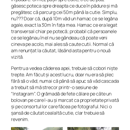
găsesc poteca spre dreapta ce duce în pădure și mă
pregătesc că parcurg cei 50m până la cutie. Simplu,
nu??? Doar că, după 10m văd un hamac ce se legăna
agale, exact la 30m în fața mea. Hamac ce era legat
transversal chiar pe potecă; probabil că persoanele
ce se legănau în el nu se gândeau că poate veni
cineva pe acolo, mai ales să caute cutii. Normal că
am renunțat la căutat, lăsând asta pentru o nouă
vizită.
Pentru a vedea căderea apei, trebuie să cobori niște
trepte. Am făcut și acest lucru, doar nu era să plec
fără să o văd; numai că până să apuc să văd cascada
a trebuit să mă strecor printr-o sesiune de
“Instagram”. O grămadă de fete călare pe câte un
bolovan pe care l-au și marcat ca proprietate privată
și pe consortul lor care făcea pe fotograful. Nici o
șansă de căutat cealaltă cutie, clar trebuie să
revenim.