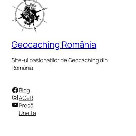
Geocaching România
Site-ul pasionaților de Geocaching din
România
Facebook
Blog
Instagram
AGeR
YouTube
Presă
Unelte