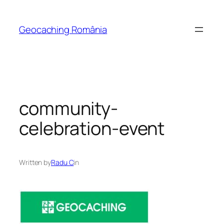
Skip
to
Geocaching România
content
community-
celebration-event
Written by
Radu C
in