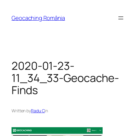
Skip
to
Geocaching România
content
2020-01-23-
11_34_33-Geocache-
Finds
Written by
Radu C
in