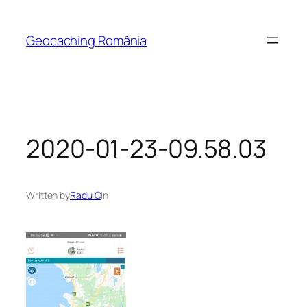
Skip
to
Geocaching România
content
2020-01-23-09.58.03
Written by
Radu C
in