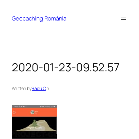
Skip
to
Geocaching România
content
2020-01-23-09.52.57
Written by
Radu C
in