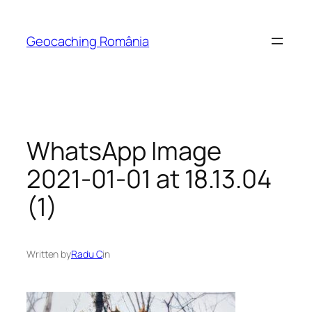
Skip
to
Geocaching România
content
WhatsApp Image
2021-01-01 at 18.13.04
(1)
Written by
Radu C
in