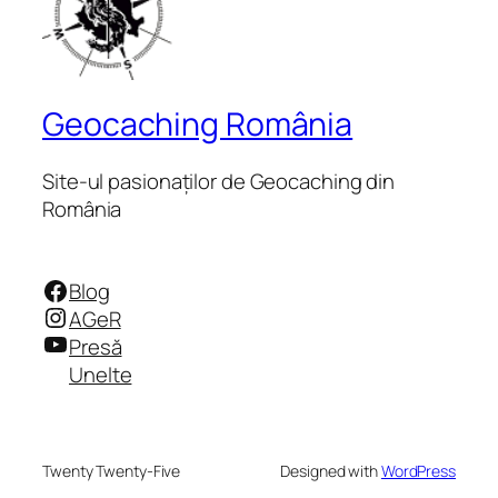
Geocaching România
Site-ul pasionaților de Geocaching din
România
Facebook
Blog
Instagram
AGeR
YouTube
Presă
Unelte
Twenty Twenty-Five
Designed with
WordPress