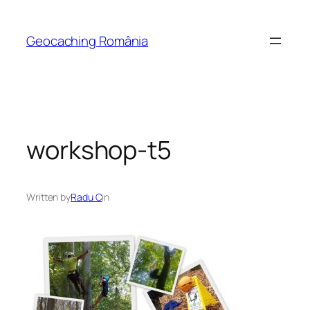
Skip
to
Geocaching România
content
workshop-t5
Written by
Radu C
in