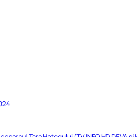
024
eoparcul Țara Hațegului (TV INFO HD DEVA și