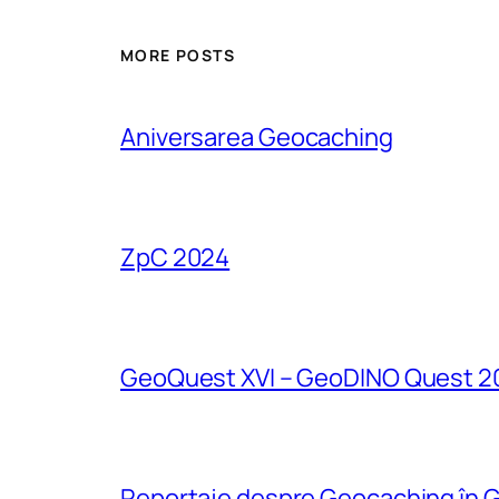
MORE POSTS
Aniversarea Geocaching
ZpC 2024
GeoQuest XVI – GeoDINO Quest 2
Reportaje despre Geocaching în G