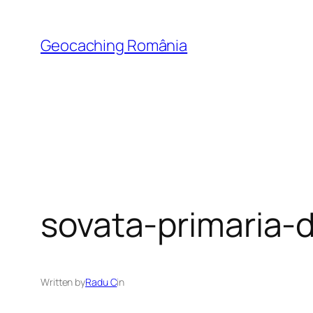
Skip
to
Geocaching România
content
sovata-primaria-d
Written by
Radu C
in