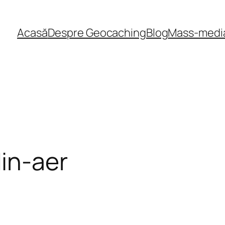
Acasă
Despre Geocaching
Blog
Mass-medi
in-aer