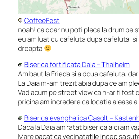
CoffeeFest
noah! ca doar nu poti pleca la drum pe s
eu am luat cu cafeluta dupa cafeluta, si
dreapta
Biserica fortificata Daia – Thalheim
Am baut la Frieda si a doua cafeluta, dar
La Daia m-am trezit abia dupa ce am ple
Vad acum pe street view ca n-ar fi fost 
pricina am incredere ca locatia aleasa a
Biserica evanghelica Casolt – Kasten
Daca la Daia am ratat biserica aici am va
Mare pacat ca vecinatatile incep sa suf