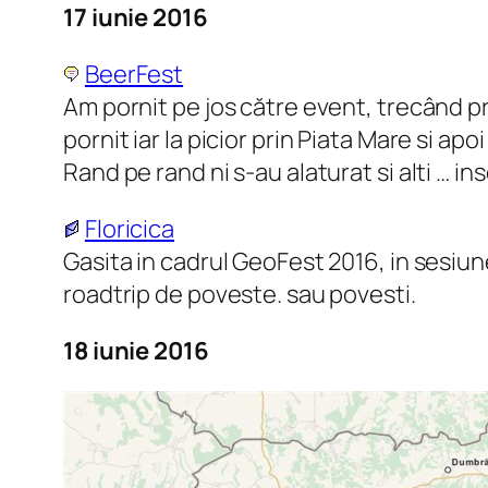
17 iunie 2016
BeerFest
Am pornit pe jos către event, trecând pr
pornit iar la picior prin Piata Mare si 
Rand pe rand ni s-au alaturat si alti … 
Floricica
Gasita in cadrul GeoFest 2016, in sesiun
roadtrip de poveste. sau povesti.
18 iunie 2016