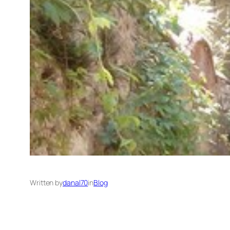
Written by
danal70
in
Blog