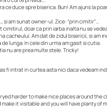
 ce duce spre biserica. Bun! Am ajuns la poarta
…
 si am sunat owner-ul. Zice: “prin cimitir”…
cimitirul, doar ca prin iarba inalta nu se ved
 cacheului. Am dat de zidul bisericii, si am in
ua de lunga. In cele din urma am gasit si cutia.
ia nu are prea multe stele. Tricky!
, n-as fi intrat in curtea asta nici daca vedeam
ryed harder to make nice places around the chu
d make it visitable and you will have planty of