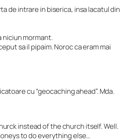
 de intrare in biserica, insa lacatul din
ea niciun mormant.
ceput sa il pipaim. Noroc ca eram mai
 indicatoare cu “geocaching ahead”. Mda.
rck instead of the church itself. Well.
 moneys to do everything else…