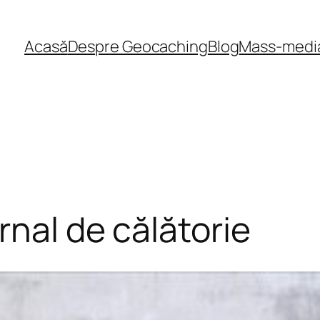
Acasă
Despre Geocaching
Blog
Mass-medi
rnal de călătorie