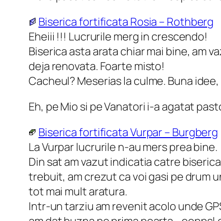
Biserica fortificata Rosia – Rothberg
Eheiii !!! Lucrurile merg in crescendo!
Biserica asta arata chiar mai bine, am vaz
deja renovata. Foarte misto!
Cacheul? Meserias la culme. Buna idee, 
Eh, pe Mio si pe Vanatori i-a agatat pas
Biserica fortificata Vurpar – Burgberg
La Vurpar lucrurile n-au mers prea bine.
Din sat am vazut indicatia catre biserica
trebuit, am crezut ca voi gasi pe drum u
tot mai mult aratura.
Intr-un tarziu am revenit acolo unde GPS-
am dat buzna pe prima poarta… oopps! e