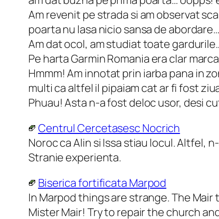
Am revenit pe strada si am observat scara
poarta nu lasa nicio sansa de abordare
Am dat ocol, am studiat toate gardurile…,
Pe harta Garmin Romania era clar marcat 
Hmmm! Am innotat prin iarba pana in zona
multi ca altfel il pipaiam cat ar fi fost zi
Phuau! Asta n-a fost deloc usor, desi cut
Centrul Cercetasesc Nocrich
Noroc ca Alin si Issa stiau locul. Altfel
Stranie experienta.
Biserica fortificata Marpod
In Marpod things are strange. The Mair t
Mister Mair! Try to repair the church an