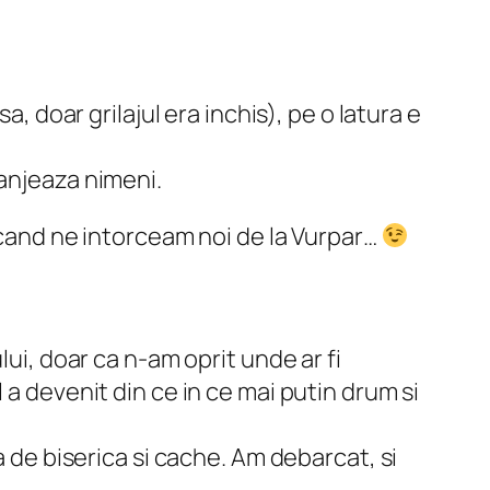
, doar grilajul era inchis), pe o latura e
ranjeaza nimeni.
t cand ne intorceam noi de la Vurpar…
lui, doar ca n-am oprit unde ar fi
 a devenit din ce in ce mai putin drum si
a de biserica si cache. Am debarcat, si