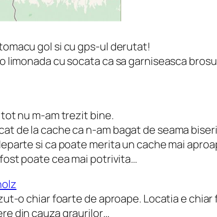
tomacu gol si cu gps-ul derutat!
 o limonada cu socata ca sa garniseasca brosur
 tot nu m-am trezit bine.
cat de la cache ca n-am bagat de seama biseri
departe si ca poate merita un cache mai aproape
 fost poate cea mai potrivita…
holz
zut-o chiar foarte de aproape. Locatia e chiar 
ere din cauza graurilor…