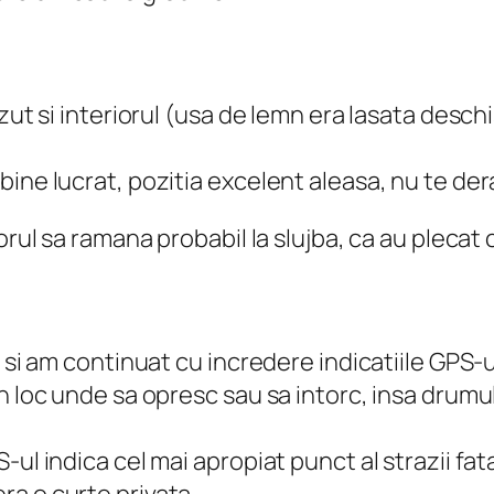
ut si interiorul (usa de lemn era lasata deschisa
bine lucrat, pozitia excelent aleasa, nu te de
torul sa ramana probabil la slujba, ca au pleca
 si am continuat cu incredere indicatiile GPS-u
n loc unde sa opresc sau sa intorc, insa drumul
ul indica cel mai apropiat punct al strazii fat
ra o curte privata….