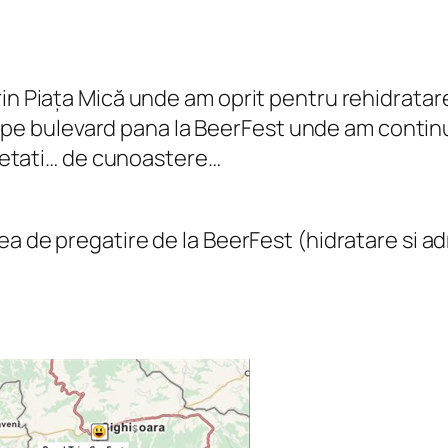
in Piața Mică unde am oprit pentru rehidratare
apoi pe bulevard pana la BeerFest unde am contin
insetati… de cunoastere…
ea de pregatire de la BeerFest (hidratare si a