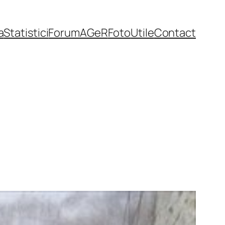
a
Statistici
Forum
AGeR
Foto
Utile
Contact