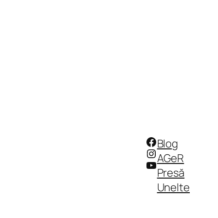
Facebook
Blog
Instagram
AGeR
YouTube
Presă
Unelte