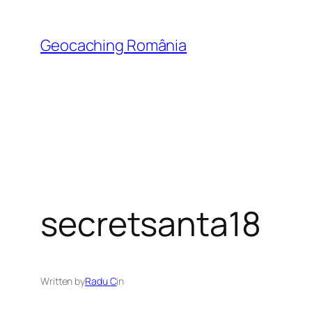
Skip
to
Geocaching România
content
secretsanta18
Written by
Radu C
in