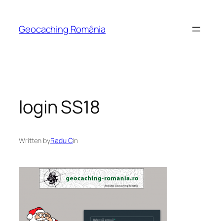
Skip
to
Geocaching România
content
login SS18
Written by
Radu C
in