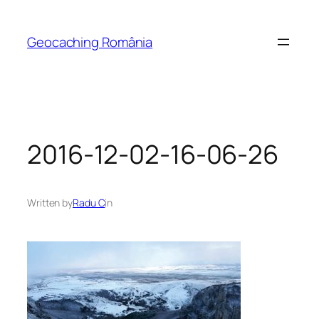
Skip
to
Geocaching România
content
2016-12-02-16-06-26
Written by
Radu C
in