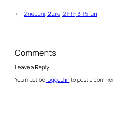
←
2 nebuni, 2 zile, 2 FTF, 3 T5-uri
Comments
Leave a Reply
You must be
logged in
to post a commen