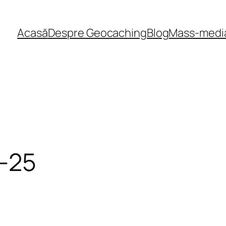
Acasă
Despre Geocaching
Blog
Mass-medi
-25