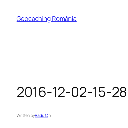
Skip
to
Geocaching România
content
2016-12-02-15-28
Written by
Radu C
in