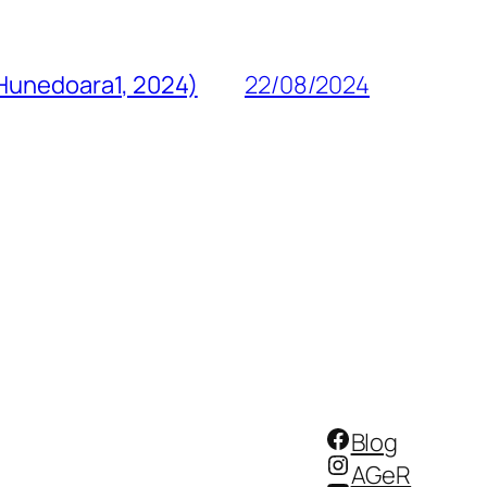
 Hunedoara1, 2024)
22/08/2024
Facebook
Blog
Instagram
AGeR