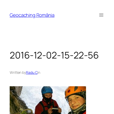
Skip
to
Geocaching România
content
2016-12-02-15-22-56
Written by
Radu C
in