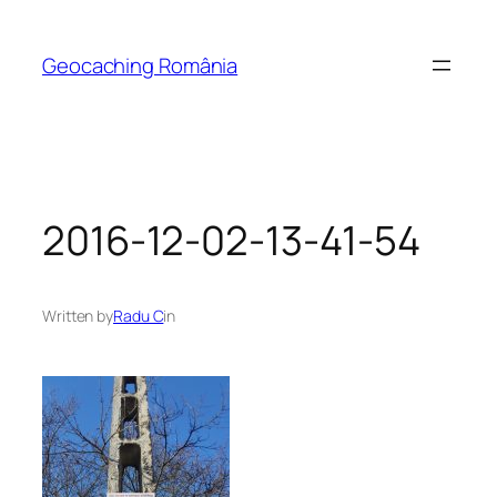
Skip
to
Geocaching România
content
2016-12-02-13-41-54
Written by
Radu C
in