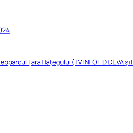
024
eoparcul Țara Hațegului (TV INFO HD DEVA și