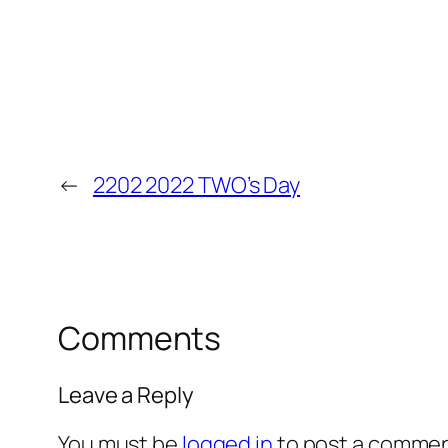
←
2202 2022 TWO’s Day
Comments
Leave a Reply
You must be
logged in
to post a commen