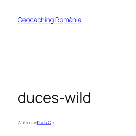
Skip
to
Geocaching România
content
duces-wild
Written by
Radu C
in