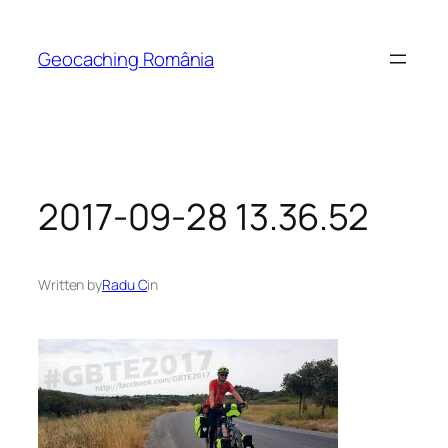
Skip
to
Geocaching România
content
2017-09-28 13.36.52
Written by
Radu C
in