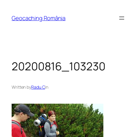
Skip
to
Geocaching România
content
20200816_103230
Written by
Radu C
in