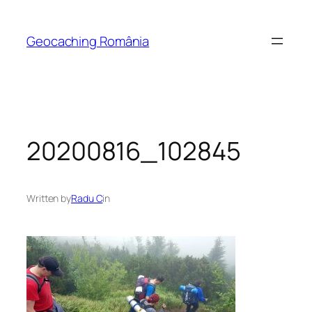
Skip
to
Geocaching România
content
20200816_102845
Written by
Radu C
in