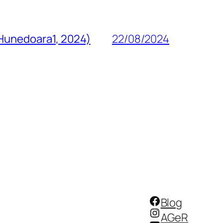
 Hunedoara1, 2024)
22/08/2024
Facebook
Blog
Instagram
AGeR