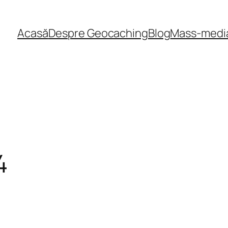
Acasă
Despre Geocaching
Blog
Mass-medi
4