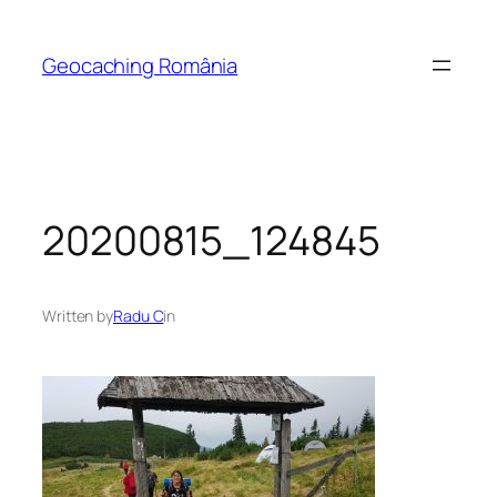
Skip
to
Geocaching România
content
20200815_124845
Written by
Radu C
in