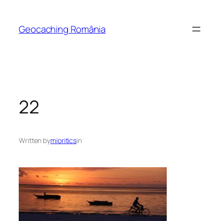
Skip
to
Geocaching România
content
22
Written by
mioritics
in