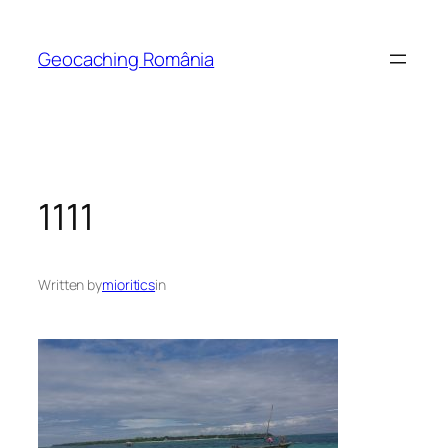
Skip
to
Geocaching România
content
1111
Written by
mioritics
in