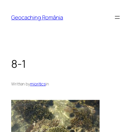
Skip
to
Geocaching România
content
8-1
Written by
mioritics
in