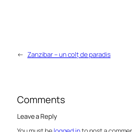
←
Zanzibar – un colț de paradis
Comments
Leave a Reply
You must be
logged in
to post a commen