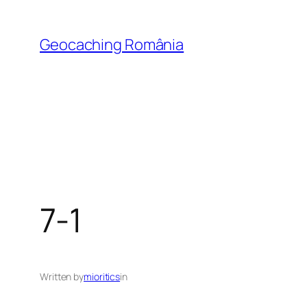
Skip
to
Geocaching România
content
7-1
Written by
mioritics
in